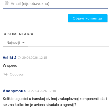
Em
(n
(n
ob
ob
4
KOMENTAR/A
Najnoviji
Veliki J
29.04.2026. 12:15
W speed
Odgovori
Anonymous
27.04.2026. 17:10
Koliki su gubitci u iranskoj civilnoj zrakoplovnoj komponenti, da li
se zna koliko im je aviona stradalo u agresiji?