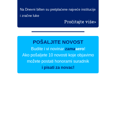
Na Dnevni bilten su pretplaćene najveće institucije
i zračne luke
Pročitajte više>
POŠALJITE NOVOST
Budite i vi novinar
zama
aero
!
Ako pošaljete 10 novosti koje objavimo
možete postati honorarni suradnik
i pisati za novac!
Info
Pretplata na dnevne biltene
Update