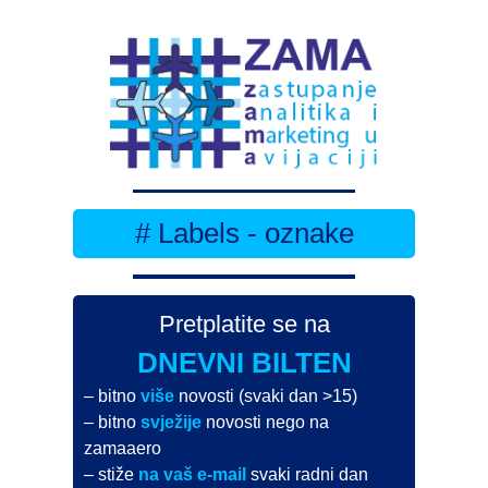
# Labels - oznake
Pretplatite se na
DNEVNI BILTEN
– bitno
više
novosti (svaki dan >15)
– bitno
svježije
novosti nego na
zamaaero
– stiže
na vaš e-mail
svaki radni dan