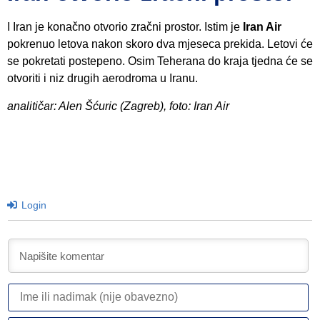
I Iran je konačno otvorio zračni prostor. Istim je
Iran Air
pokrenuo letova nakon skoro dva mjeseca prekida. Letovi će
se pokretati postepeno. Osim Teherana do kraja tjedna će se
otvoriti i niz drugih aerodroma u Iranu.
analitičar: Alen Šćuric (Zagreb), foto: Iran Air
Login
I
ili
n