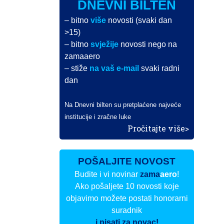
DNEVNI BILTEN
– bitno
više
novosti (svaki dan
>15)
– bitno
svježije
novosti nego na
zamaaero
– stiže
na vaš e-mail
svaki radni
dan
Na Dnevni bilten su pretplaćene najveće
institucije i zračne luke
Pročitajte više>
POŠALJITE NOVOST
Budite i vi novinar
zama
aero
!
Ako pošaljete 10 novosti koje
objavimo možete postati honorarni
suradnik
i pisati za novac!