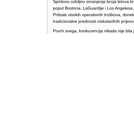
Spiritovo ozbiljno smanjenje broja letova k
poput Bostona, LaGuardije i Los Angelesa
Pritisak visokih operativnih troškova, donekl
tradicionalne prednosti niskotarifnih prijevo
Povrh svega, konkurencija nikada nije bila j
kroz vlastite “basic economy” proizvode. Sp
modela više nisu dovoljne da bi se održala 
Ne treba zaboraviti ni neuspjeli pokušaj s
je bez jasne strategije za budućnost. Ukupn
nastavi, logičan slijed bi mogla biti nova ko
moguću prodaju. Eto, sada već pomalo i tra
Odgovori
Alen Šćuric
Author
Odgovori
Borut
26.04.2025. 16:44
A da
Odgovori