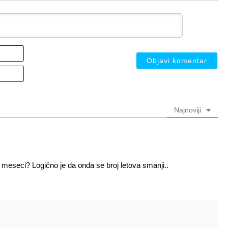
Ime
ili
nadimak
Email
(nije
(nije
obavezno)
obavezno)
Najnoviji
2 meseci? Logično je da onda se broj letova smanji..