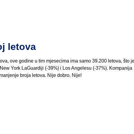
oj letova
tova, ove godine u tim mjesecima ima samo 39.200 letova, što j
, New York LaGuardiji (-39%) i Los Angelesu (-37%). Kompanija
njenje broja letova. Nije dobro. Nije!