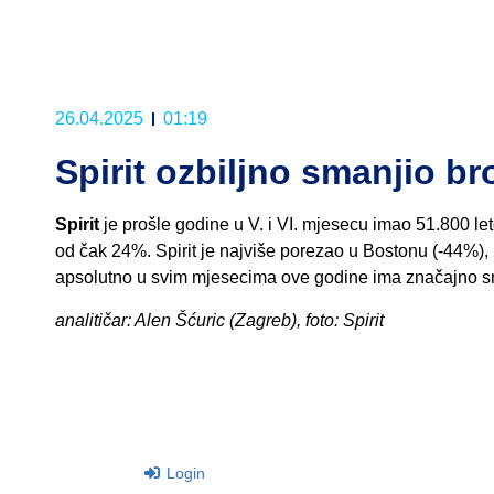
26.04.2025
01:19
Spirit ozbiljno smanjio br
Spirit
je prošle godine u V. i VI. mjesecu imao 51.800 le
od čak 24%. Spirit je najviše porezao u Bostonu (-44%)
apsolutno u svim mjesecima ove godine ima značajno sma
analitičar: Alen Šćuric (Zagreb), foto: Spirit
Login