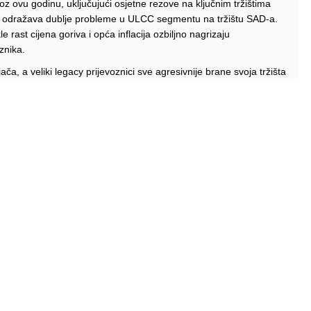
roz ovu godinu, uključujući osjetne rezove na ključnim tržištima
, odražava dublje probleme u ULCC segmentu na tržištu SAD-a.
e rast cijena goriva i opća inflacija ozbiljno nagrizaju
znika.
ača, a veliki legacy prijevoznici sve agresivnije brane svoja tržišta
irit se tako našao u poziciji u kojoj klasične prednosti ULCC
mreža na prošlogodišnjim ili ranijim razinama.
pajanja s JetBlueom, što je dodatno uzdrmalo kompaniju i ostavilo
o gledano, situacija za Spirit nije dobra, a ako se ovakav trend
nsolidacija unutar tržišta SAD-a, bilo kroz partnerstva, bilo kroz
kavica zvana Spirit se nastavlja.