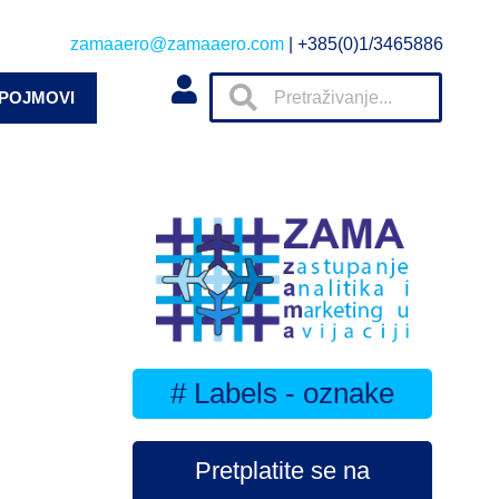
zamaaero@zamaaero.com
| +385(0)1/3465886
 POJMOVI
# Labels - oznake
Pretplatite se na