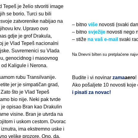
 Tepeš je želio stvoriti image
h se borio. Turci su bili
je svoje zatvorenike nabijao na
– bitno
više
novosti (svaki da
njihovu krv. Upravo ovo
– bitno
svježije
novosti nego 
nas gdje je grof Drakula,
– stiže
na vaš e-mail
svaki ra
oj je Vlad Tepeš nacionalni
unjske. Suvremenici su Vlada
Na Dnevni bilten su pretplaćene najve
obu, genocidnog i masovnog
 i od Kaligule i Nerona.
samom rubu Transilvanije.
Budite i vi novinar
zama
aero
!
ite jer je simpatičan grad,
Ako pošaljete 10 novosti koje
? Zato što je Vlad Tepeš
i pisati za novac!
amo bio nije. Neki pak tvrde
 je opisao Bran kao Drakulin
arne visine. Bran je utvrda na
vojitom i uskom cestom. Dvorac
 iznutra, ima ekstremno uske i
ivno velike prozore. Ono, da,