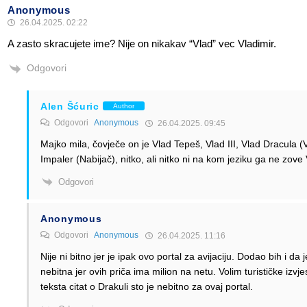
Anonymous
26.04.2025. 02:22
A zasto skracujete ime? Nije on nikakav “Vlad” vec Vladimir.
Odgovori
Alen Šćuric
Author
Odgovori
Anonymous
26.04.2025. 09:45
Majko mila, čovječe on je Vlad Tepeš, Vlad III, Vlad Dracula (Vl
Impaler (Nabijač), nitko, ali nitko ni na kom jeziku ga ne zove 
Odgovori
Anonymous
Odgovori
Anonymous
26.04.2025. 11:16
Nije ni bitno jer je ipak ovo portal za avijaciju. Dodao bih i da j
nebitna jer ovih priča ima milion na netu. Volim turističke izv
teksta citat o Drakuli sto je nebitno za ovaj portal.