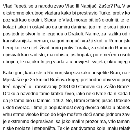
Vlad Tepeš, se u narodu zvao Vlad III Nabijač. Zašto? Pa, Vlad
ekstremno okrutnog vladara kako bi prestravio Turke, protiv koji
poznati kao okrutni. Stoga je Vlad, morao bit još okrutniji, te 
kolac i tako ih ostavljao da umiru danima, jeo im je srca i pio 
posljednje stvorilo je legendu o Drakuli. Naime, za razliku od 
transilvanijska neman, najgori mogući vražji skot, u Rumunjsk
heroj koji se cijeli život borio protiv Turaka, za slobodu Rum
opisivali kao sadistu, mazohistu, psihopata, poremećenu os
ubojicu, te najokrutnijeg vladara u povijesti svijeta, okrutnijeg
Kako god, kada ste u Rumunjskoj svakako posjetite Bran, na 
Mjestašce je 25 km od Brašova kojeg prethodno obvezno posjet
treći najveći u Transilvaniji (238.000 stanovnika). Zašto Bran
Drakula navodno tamo kratko živio, iako neki tvrde da nikada t
da je tamo bio u tamnici 1462. No, Bram Stoker, pisac Drakule
ukleti dvorac. I time je popularnost ovog dvorca otišla u planet
vrhu strme visoke litice do koje možete doći samo jednom za
je ekstremno depresivan, sa jako malim prozorima, vrlo taman
niske prolaze i stepeništa. Tek je par dvorana koje imaju relat