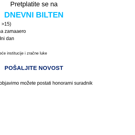
Pretplatite se na
DNEVNI BILTEN
n >15)
na zamaaero
dni dan
će institucije i zračne luke
Pročitajte više>
POŠALJITE NOVOST
 objavimo možete postati honorarni suradnik