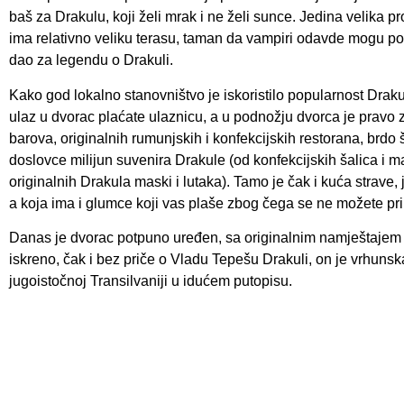
baš za Drakulu, koji želi mrak i ne želi sunce. Jedina velika p
ima relativno veliku terasu, taman da vampiri odavde mogu pol
dao za legendu o Drakuli.
Kako god lokalno stanovništvo je iskoristilo popularnost Drak
ulaz u dvorac plaćate ulaznicu, a u podnožju dvorca je pravo 
barova, originalnih rumunjskih i konfekcijskih restorana, brdo
doslovce milijun suvenira Drakule (od konfekcijskih šalica i m
originalnih Drakula maski i lutaka). Tamo je čak i kuća strave, 
a koja ima i glumce koji vas plaše zbog čega se ne možete prip
Danas je dvorac potpuno uređen, sa originalnim namještajem r
iskreno, čak i bez priče o Vladu Tepešu Drakuli, on je vrhunska
jugoistočnoj Transilvaniji u idućem putopisu.