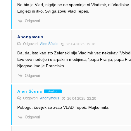
Ne bio je Vlad, nigdje se ne spominje ni Vladimir, ni Vladislav
Englezi ni itko. Svi ga zovu Vlad Tepeš.
Odgovori
Anonymous
Odgovori
Alen Šćuric
26.04.2025. 19:18
Da, da, isto kao sto Zelenski nije Vladimir vec nekekav “Volodi
Evo ove nedelje i u srpskim medijima, “papa Franja, papa Fra
Njegovo ime je Francisko.
Odgovori
Alen Šćuric
Author
Odgovori
Anonymous
26.04.2025. 22:20
Pobogu, čovijek se zvao VLAD Tepeš. Majko mila.
Odgovori