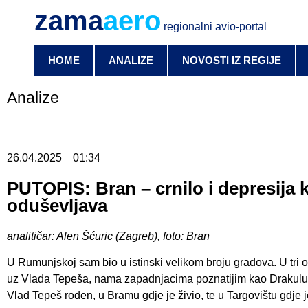
zama
aero
regionalni avio-portal
HOME
ANALIZE
NOVOSTI IZ REGIJE
Analize
26.04.2025
01:34
PUTOPIS: Bran – crnilo i depresija 
oduševljava
analitičar: Alen Šćuric (Zagreb), foto: Bran
U Rumunjskoj sam bio u istinski velikom broju gradova. U tri 
uz Vlada Tepeša, nama zapadnjacima poznatijim kao Drakulu. 
Vlad Tepeš rođen, u Bramu gdje je živio, te u Targovištu gdje 