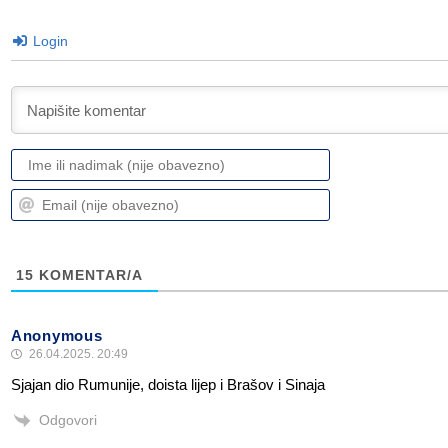
Login
Ime
ili
nadimak
Email
(nije
(nije
obavezno)
obavezno)
15
KOMENTAR/A
Anonymous
26.04.2025. 20:49
Sjajan dio Rumunije, doista lijep i Brašov i Sinaja
Odgovori