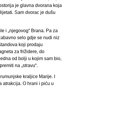
rostorija je glavna dvorana koja
ijetati. Sam dvorac je dušu
ule i „njegovog“ Brana. Pa za
zabavno selo gdje se nudi niz
 štandova koji prodaju
agneta za frižidere, do
jedna od bolji u kojim sam bio,
remiti na „stravu“.
umunjske kraljice Marije. I
 atrakcija. O hrani i piću u