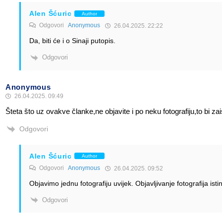
Alen Šćuric
Author
Odgovori
Anonymous
26.04.2025. 22:22
Da, biti će i o Sinaji putopis.
Odgovori
Anonymous
26.04.2025. 09:49
Šteta što uz ovakve članke,ne objavite i po neku fotografiju,to bi zai
Odgovori
Alen Šćuric
Author
Odgovori
Anonymous
26.04.2025. 09:52
Objavimo jednu fotografiju uvijek. Objavljivanje fotografija is
Odgovori