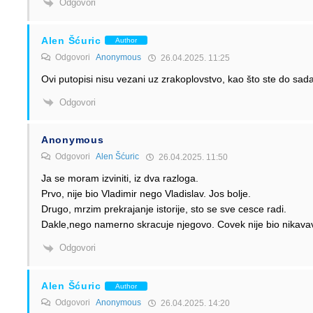
Odgovori
Alen Šćuric
Author
Odgovori
Anonymous
26.04.2025. 11:25
Ovi putopisi nisu vezani uz zrakoplovstvo, kao što ste do sada 
Odgovori
Anonymous
Odgovori
Alen Šćuric
26.04.2025. 11:50
Ja se moram izviniti, iz dva razloga.
Prvo, nije bio Vladimir nego Vladislav. Jos bolje.
Drugo, mrzim prekrajanje istorije, sto se sve cesce radi.
Dakle,nego namerno skracuje njegovo. Covek nije bio nikava
Odgovori
Alen Šćuric
Author
Odgovori
Anonymous
26.04.2025. 14:20