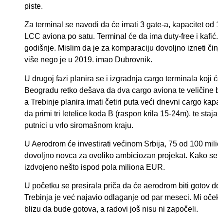
piste.
Za terminal se navodi da će imati 3 gate-a, kapacitet od
LCC aviona po satu. Terminal će da ima duty-free i kafić
godišnje. Mislim da je za komparaciju dovoljno izneti či
više nego je u 2019. imao Dubrovnik.
U drugoj fazi planira se i izgradnja cargo terminala koji
Beogradu retko dešava da dva cargo aviona te veličine 
a Trebinje planira imati četiri puta veći dnevni cargo kap
da primi tri letelice koda B (raspon krila 15-24m), te sta
putnici u vrlo siromašnom kraju.
U Aerodrom će investirati većinom Srbija, 75 od 100 mi
dovoljno novca za ovoliko ambiciozan projekat. Kako se d
izdvojeno nešto ispod pola miliona EUR.
U početku se presirala priča da će aerodrom biti gotov 
Trebinja je već najavio odlaganje od par meseci. Mi oček
blizu da bude gotova, a radovi još nisu ni započeli.