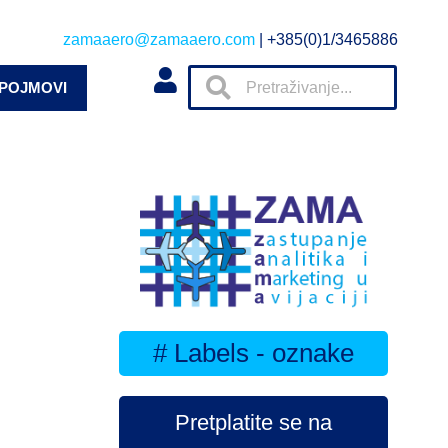
zamaaero@zamaaero.com
| +385(0)1/3465886
 POJMOVI
# Labels - oznake
Pretplatite se na