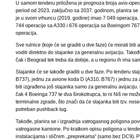
U samom tenderu priložena je prognoza broja avio-opera
period od 2023. zaključno sa 2037. godinom, planira se 
je u svom vrhuncu (2019. godine) imao 7 049 operacija, a
744 operacije sa A330 i 676 operacija sa Boeingom 767.
operacija.
Sve rulnice (koje će se graditi u dve faze) će morati bit
voditi direktno do stajanke za generalnu avijaciju. Takođe
čak i Beograd tek treba da dobije, a u regionu ih ima s
Stajanke će se takođe graditi u dve faze. Po tenderu sta
B737), jednu za avione koda D (A310, B767) i jednu za
biti izgrađena još stajanka samo za generalnu avijaciju.
čak 4 Boeinga 737 te dva širokotrupca, to ni Niš ne m
terminalne zgrade, što znači da će stajanka biti tzv. nose
potreban pushback tug.
Takođe, planira se i izgradnja vatrogasnog poligona po
vatrogasne kamione. Po kratkom opisu poligona u tender
instalacijama i sličnim ,,preprekama“ (samo bez DC9). Pl