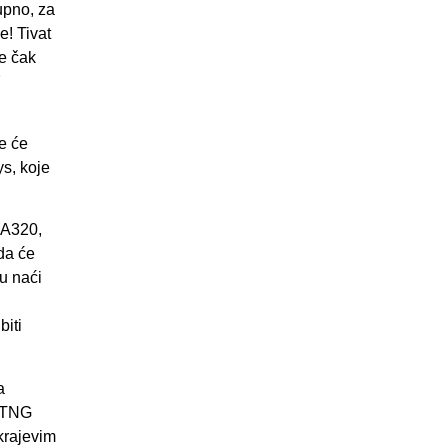
upno, za
e! Tivat
je čak
7
je će
ys, koje
(A320,
da će
u naći
u
biti
a
a TNG
krajevim