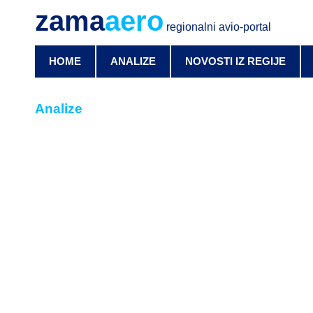
zama
aero
regionalni avio-portal
HOME
ANALIZE
NOVOSTI IZ REGIJE
Analize