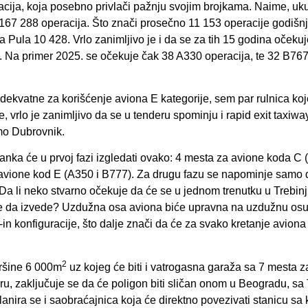
cija, koja posebno privlači pažnju svojim brojkama. Naime, uk
167 288 operacija. Što znači prosečno 11 153 operacije godišnj
 Pula 10 428. Vrlo zanimljivo je i da se za tih 15 godina očeku
 Na primer 2025. se očekuje čak 38 A330 operacija, te 32 B76
i adekvatne za korišćenje aviona E kategorije, sem par rulnica ko
, vrlo je zanimljivo da se u tenderu spominju i rapid exit taxiwa
amo Dubrovnik.
janka će u prvoj fazi izgledati ovako: 4 mesta za avione koda C 
 avione kod E (A350 i B777). Za drugu fazu se napominje samo 
 Da li neko stvarno očekuje da će se u jednom trenutku u Trebinj
ože da izvede? Uzdužna osa aviona biće upravna na uzdužnu os
-in konfiguracije, što dalje znači da će za svako kretanje aviona 
2
vršine 6 000m
uz kojeg će biti i vatrogasna garaža sa 7 mesta z
u, zaključuje se da će poligon biti sličan onom u Beogradu, s
anira se i saobraćajnica koja će direktno povezivati stanicu sa 