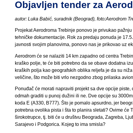
Objavljen tender za Aero
autor: Luka Babić, suradnik (Beograd), foto:Aerodrom Tr
Projekat Aerodroma Trebinje ponovo je privukao pažnju d
tehničke dokumentacije. Rok za predaju ponuda je 17.5. 
javnosti svojim planovima, ponovo nas je prikovao uz ek
Aerodrom će se nalaziti 14 km zapadno od centra Trebinj
kraško polje, te će biti potrebno da se obave dodatna iz
kraških polja kao geografskih oblika reljefa je da su niž
veličine, što može biti vrlo nezgodno zbog prilaska avio
Ponuđač će morati napraviti projekt sa dve opcije piste, 
odmah graditi u punoj dužini ili ne. Dve opcije su 3000m
koda E (A330, B777). Što je pomalo apsurdno, jer beogr
potrebna ovolika pista i šta to planira sletati? Ovime ć
širokotrupce, tj. biti će u društvu Beograda, Zagreba, Lj
Sarajevo i Podgorica. Kojeg to ima smisla?