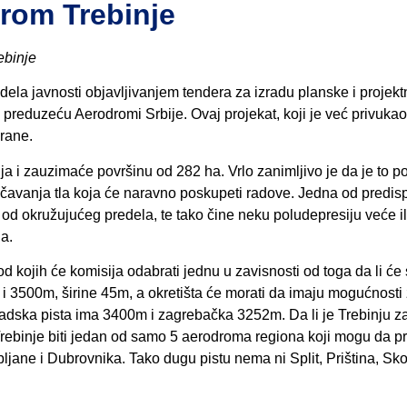
drom Trebinje
ebinje
ela javnosti objavljivanjem tendera za izradu planske i projekt
preduzeću Aerodromi Srbije. Ovaj projekat, koji je već privuka
rane.
a i zauzimaće površinu od 282 ha. Vrlo zanimljivo je da je to p
učavanja tla koja će naravno poskupeti radove. Jedna od predisp
a od okružujućeg predela, te tako čine neku poludepresiju veće i
na.
od kojih će komisija odabrati jednu u zavisnosti od toga da li će 
 i 3500m, širine 45m, a okretišta će morati da imaju mogućnosti
adska pista ima 3400m i zagrebačka 3252m. Da li je Trebinju za
e Trebinje biti jedan od samo 5 aerodroma regiona koji mogu da p
ubljane i Dubrovnika. Tako dugu pistu nema ni Split, Priština, Sko