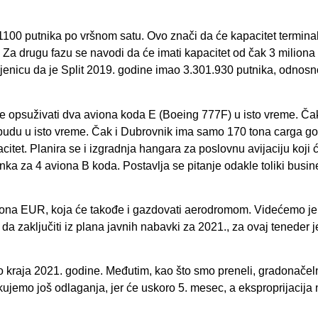
 1100 putnika po vršnom satu. Ovo znači da će kapacitet terminal
. Za drugu fazu se navodi da će imati kapacitet od čak 3 miliona
njenicu da je Split 2019. godine imao 3.301.930 putnika, odnosno
 će opsuživati dva aviona koda E (Boeing 777F) u isto vreme. Čak
budu u isto vreme. Čak i Dubrovnik ima samo 170 tona carga go
acitet. Planira se i izgradnja hangara za poslovnu avijaciju koji
janka za 4 aviona B koda. Postavlja se pitanje odakle toliki busi
liona EUR, koja će takođe i gazdovati aerodromom. Videćemo je 
a zaključiti iz plana javnih nabavki za 2021., za ovaj teneder j
do kraja 2021. godine. Međutim, kao što smo preneli, gradonačel
ujemo još odlaganja, jer će uskoro 5. mesec, a eksproprijacija n