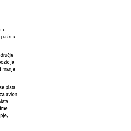
no-
o pažnju
odručje
ozicija
li manje
se pista
 za avion
ista
rime
pje,