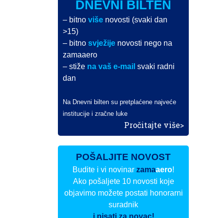
DNEVNI BILTEN
– bitno
više
novosti (svaki dan
>15)
– bitno
svježije
novosti nego na
zamaaero
– stiže
na vaš e-mail
svaki radni
dan
Na Dnevni bilten su pretplaćene najveće
institucije i zračne luke
Pročitajte više>
POŠALJITE NOVOST
Budite i vi novinar
zama
aero
!
Ako pošaljete 10 novosti koje
objavimo možete postati honorarni
suradnik
i pisati za novac!