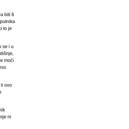
a biti 6
 putnika
 to je
 se i u
dišnje,
 će moći
ness
li ovo
e
nik
ije ni