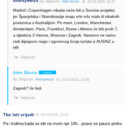
Anonymous
Odgovori
Alen Šćuric
26.03.2025. 22:21
Madrid i Copenhagen nikada neće biti u Sunrise projektu
jer Španjolska i Skandinavija imaju vrlo vrlo malo ili nikakvih
poveznica s Australijom. Po meni, London, Manchester,
Amsterdam, Paris, Frankfurt, Rome i Athens će biti prvih 7,
a sljedeća 3 Vienna, Moscow i Zagreb. Naravno ne samo
radi dijaspore nego i ogromnog broja turista iz AUS/NZ u
HR
Odgovori
Alen Šćuric
Author
Odgovori
Anonymous
26.03.2025. 22:56
Zagreb? Je baš.
Odgovori
Tko leti vrijedi
26.03.2025. 12:02
Pa i kolima kada se ide na more npr 10h…prave se pauze preko