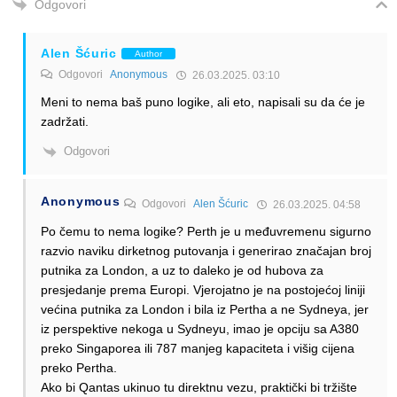
Odgovori
Alen Šćuric
Author
Odgovori
Anonymous
26.03.2025. 03:10
Meni to nema baš puno logike, ali eto, napisali su da će je
zadržati.
Odgovori
Anonymous
Odgovori
Alen Šćuric
26.03.2025. 04:58
Po čemu to nema logike? Perth je u međuvremenu sigurno
razvio naviku dirketnog putovanja i generirao značajan broj
putnika za London, a uz to daleko je od hubova za
presjedanje prema Europi. Vjerojatno je na postojećoj liniji
većina putnika za London i bila iz Pertha a ne Sydneya, jer
iz perspektive nekoga u Sydneyu, imao je opciju sa A380
preko Singaporea ili 787 manjeg kapaciteta i višig cijena
preko Pertha.
Ako bi Qantas ukinuo tu direktnu vezu, praktički bi tržište