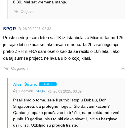
8.30. Mel sat vremena manje.
Odgovori
SPQR
26.03.2025. 02:32
Prosle nedelje sam leteo sa TK iz Istanbula za Miami. Tacno 12h
je trajao let i nikada se tako nisam smorio. Ta 2h vise nego npr
preko ZRH ili FRA sam osetio kao da se radilo o 10h leta. Tako
da taj sunrise project, ne hvala u bilo kojoj klasi.
Odgovori
Alen Šćuric
Author
Odgovori
SPQR
26.03.2025. 03:09
Pisali smo o tome, žele li putnici stop u Dubaiu, Dohi,
Singaporeu, da protegnu noge… Što da vam kažem?
Qantas je opako proučavao to tržište, na projektu rade već
punih 10 godina, nisu to niti olako shvatili, niti su bezglavo
ušli u isti. Ozbiljno su proučili tržište.