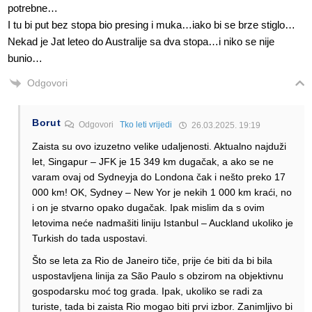
potrebne…
I tu bi put bez stopa bio presing i muka…iako bi se brze stiglo…
Nekad je Jat leteo do Australije sa dva stopa…i niko se nije
bunio…
Odgovori
Borut
Odgovori
Tko leti vrijedi
26.03.2025. 19:19
Zaista su ovo izuzetno velike udaljenosti. Aktualno najduži
let, Singapur – JFK je 15 349 km dugačak, a ako se ne
varam ovaj od Sydneyja do Londona čak i nešto preko 17
000 km! OK, Sydney – New Yor je nekih 1 000 km kraći, no
i on je stvarno opako dugačak. Ipak mislim da s ovim
letovima neće nadmašiti liniju Istanbul – Auckland ukoliko je
Turkish do tada uspostavi.
Što se leta za Rio de Janeiro tiče, prije će biti da bi bila
uspostavljena linija za São Paulo s obzirom na objektivnu
gospodarsku moć tog grada. Ipak, ukoliko se radi za
turiste, tada bi zaista Rio mogao biti prvi izbor. Zanimljivo bi