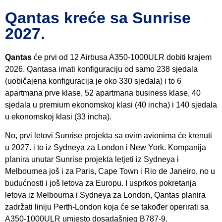
Qantas kreće sa Sunrise
2027.
Qantas
će prvi od 12 Airbusa A350-1000ULR dobiti krajem
2026. Qantasa imati konfiguraciju od samo 238 sjedala
(uobičajena konfiguracija je oko 330 sjedala) i to 6
apartmana prve klase, 52 apartmana business klase, 40
sjedala u premium ekonomskoj klasi (40 incha) i 140 sjedala
u ekonomskoj klasi (33 incha).
No, prvi letovi Sunrise projekta sa ovim avionima će krenuti
u 2027. i to iz Sydneya za London i New York. Kompanija
planira unutar Sunrise projekta letjeti iz Sydneya i
Melbournea još i za Paris, Cape Town i Rio de Janeiro, no u
budućnosti i još letova za Europu. I usprkos pokretanja
letova iz Melbourna i Sydneya za London, Qantas planira
zadržati liniju Perth-London koja će se također operirati sa
A350-1000ULR umjesto dosadašnjeg B787-9.