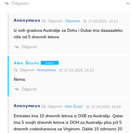
Odgovori
Anonymous
Odgovori
Slavonac
27.03.2025. 14:13
Iz svih gradova Australije za Dohu i Dubai ima daaaaaleko
više od 5 dnevnih letova
Odgovori
Alen Šćuric
Author
Odgovori
Anonymous
27.03.2025. 14:15
Nema.
Odgovori
Anonymous
Odgovori
Alen Šćuric
27.03.2025. 16:44
Emirates ima 10 dnevnih letova iz DXB za Australiju. Qatar
ima 5 svojih dnevnih letova iz DOH za Australiju plus još 5
dnevnih codeshareova sa Virginom. Dakle 15 odnosno 20