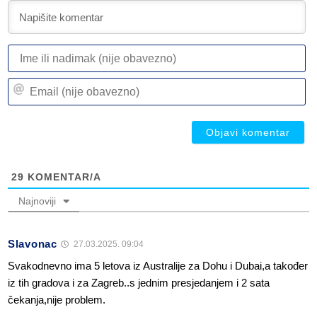
I
ili
n
Em
(n
(n
ob
ob
29
KOMENTAR/A
Najnoviji
Slavonac
27.03.2025. 09:04
Svakodnevno ima 5 letova iz Australije za Dohu i Dubai,a također
iz tih gradova i za Zagreb..s jednim presjedanjem i 2 sata
čekanja,nije problem.