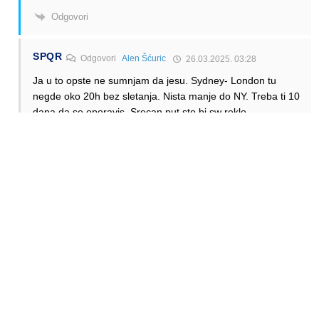
Odgovori
SPQR
Odgovori
Alen Šćuric
26.03.2025. 03:28
Ja u to opste ne sumnjam da jesu. Sydney- London tu
negde oko 20h bez sletanja. Nista manje do NY. Treba ti 10
dana da se oporavis. Srecan put sto bi sw reklo.
Odgovori
Alen Šćuric
Author
Odgovori
SPQR
26.03.2025. 08:55
Da, da.
Odgovori
Anonymous
Odgovori
Alen Šćuric
27.03.2025. 02:39
Popunjenost sedista na direktnom letu Pert-London je bila
oko 95 procenata (procitao sam to u nekom magazinu)