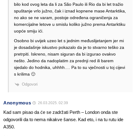
bilo kod ovog leta da li za São Paulo ili Rio da bi let tražio
spuštanje vrlo južno, čak i iznad kopnene mase Antarktika,
no ako se ne varam, postoje određena ograničenja za
komercijalne letove u smislu koliko južno prema Antarktiku
uopće smiju ići.
Osobno bi uvijek uzeo let s jednim međuslijetanjem jer mi
je dosadašnje iskustvo pokazalo da je to stvarno teško za
pretrpiti. Iskreno, nisam siguran da bi izgurao ovakvo
nešto. Jedino da nadoplatim za prednji red ili barem
sjedalo do hodnika, uhhhh…. Pa to su vječnosti u toj cijevi
s krilima 🙂
Odgovori
Anonymous
26.03.2025. 02:39
Kad sam pisao da će se zadržati Perth – London onda ste
odgovorili da to nema nikakve šanse. Kad eto, i na tu rutu ide
A350.