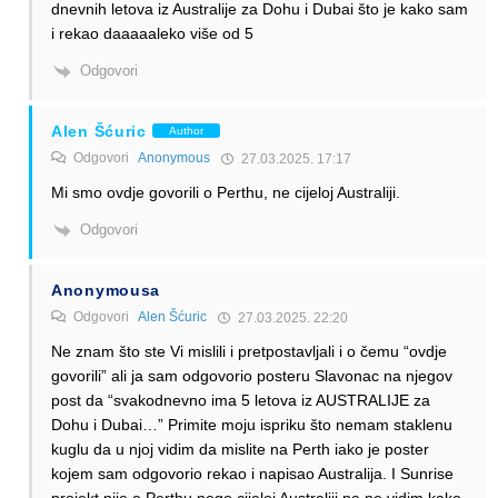
dnevnih letova iz Australije za Dohu i Dubai što je kako sam
i rekao daaaaaleko više od 5
Odgovori
Alen Šćuric
Author
Odgovori
Anonymous
27.03.2025. 17:17
Mi smo ovdje govorili o Perthu, ne cijeloj Australiji.
Odgovori
Anonymousa
Odgovori
Alen Šćuric
27.03.2025. 22:20
Ne znam što ste Vi mislili i pretpostavljali i o čemu “ovdje
govorili” ali ja sam odgovorio posteru Slavonac na njegov
post da “svakodnevno ima 5 letova iz AUSTRALIJE za
Dohu i Dubai…” Primite moju ispriku što nemam staklenu
kuglu da u njoj vidim da mislite na Perth iako je poster
kojem sam odgovorio rekao i napisao Australija. I Sunrise
projekt nije o Perthu nego cijeloj Australiji pa ne vidim kako