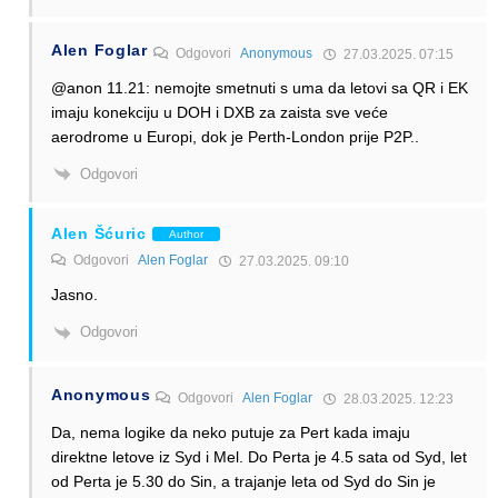
Alen Foglar
Odgovori
Anonymous
27.03.2025. 07:15
@anon 11.21: nemojte smetnuti s uma da letovi sa QR i EK
imaju konekciju u DOH i DXB za zaista sve veće
aerodrome u Europi, dok je Perth-London prije P2P..
Odgovori
Alen Šćuric
Author
Odgovori
Alen Foglar
27.03.2025. 09:10
Jasno.
Odgovori
Anonymous
Odgovori
Alen Foglar
28.03.2025. 12:23
Da, nema logike da neko putuje za Pert kada imaju
direktne letove iz Syd i Mel. Do Perta je 4.5 sata od Syd, let
od Perta je 5.30 do Sin, a trajanje leta od Syd do Sin je