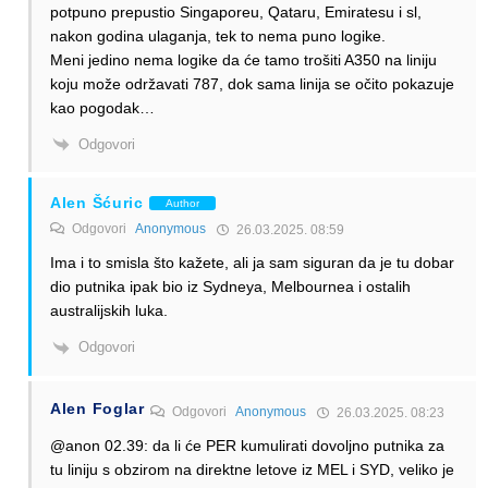
potpuno prepustio Singaporeu, Qataru, Emiratesu i sl,
nakon godina ulaganja, tek to nema puno logike.
Meni jedino nema logike da će tamo trošiti A350 na liniju
koju može održavati 787, dok sama linija se očito pokazuje
kao pogodak…
Odgovori
Alen Šćuric
Author
Odgovori
Anonymous
26.03.2025. 08:59
Ima i to smisla što kažete, ali ja sam siguran da je tu dobar
dio putnika ipak bio iz Sydneya, Melbournea i ostalih
australijskih luka.
Odgovori
Alen Foglar
Odgovori
Anonymous
26.03.2025. 08:23
@anon 02.39: da li će PER kumulirati dovoljno putnika za
tu liniju s obzirom na direktne letove iz MEL i SYD, veliko je