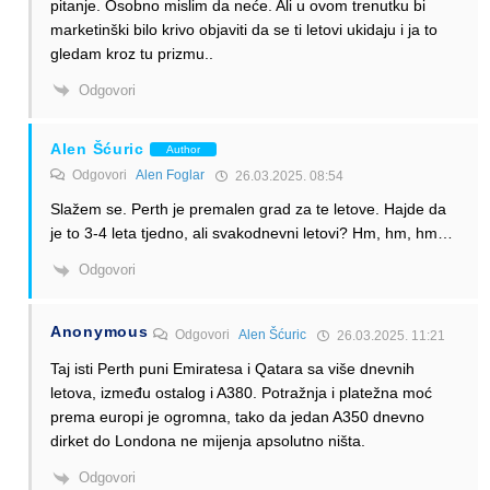
pitanje. Osobno mislim da neće. Ali u ovom trenutku bi
marketinški bilo krivo objaviti da se ti letovi ukidaju i ja to
gledam kroz tu prizmu..
Odgovori
Alen Šćuric
Author
Odgovori
Alen Foglar
26.03.2025. 08:54
Slažem se. Perth je premalen grad za te letove. Hajde da
je to 3-4 leta tjedno, ali svakodnevni letovi? Hm, hm, hm…
Odgovori
Anonymous
Odgovori
Alen Šćuric
26.03.2025. 11:21
Taj isti Perth puni Emiratesa i Qatara sa više dnevnih
letova, između ostalog i A380. Potražnja i platežna moć
prema europi je ogromna, tako da jedan A350 dnevno
dirket do Londona ne mijenja apsolutno ništa.
Odgovori