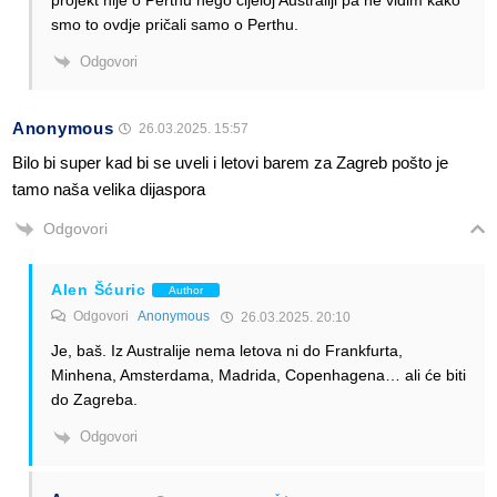
smo to ovdje pričali samo o Perthu.
Odgovori
Anonymous
26.03.2025. 15:57
Bilo bi super kad bi se uveli i letovi barem za Zagreb pošto je
tamo naša velika dijaspora
Odgovori
Alen Šćuric
Author
Odgovori
Anonymous
26.03.2025. 20:10
Je, baš. Iz Australije nema letova ni do Frankfurta,
Minhena, Amsterdama, Madrida, Copenhagena… ali će biti
do Zagreba.
Odgovori