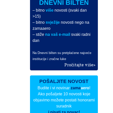
DNEVNI BILTEN
– bitno
više
novosti (svaki dan
>15)
– bitno
svježije
novosti nego na
zamaaero
– stiže
na vaš e-mail
svaki radni
dan
Na Dnevni bilten su pretplaćene najveće
institucije i zračne luke
Pročitajte više>
POŠALJITE NOVOST
Budite i vi novinar
zama
aero
!
Ako pošaljete 10 novosti koje
objavimo možete postati honorarni
suradnik
i pisati za novac!