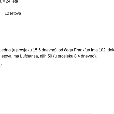
a = 24 leta
 = 12 letova
e tjedno (u prosjeku 15,6 dnevno), od čega Frankfurt ima 102, d
 letova ima Lufthansa, njih 59 (u prosjeku 8,4 dnevno).
t