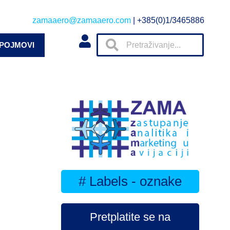
zamaaero@zamaaero.com
| +385(0)1/3465886
 POJMOVI
# Labels - oznake
Pretplatite se na