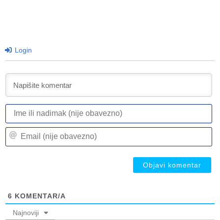
Login
I
ili
n
Em
(n
(n
ob
ob
6
KOMENTAR/A
Najnoviji