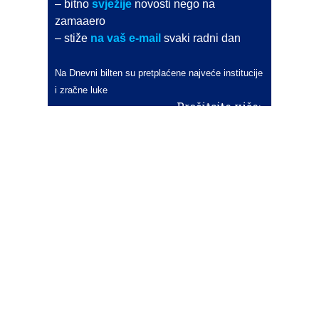
– bitno
svježije
novosti nego na
zamaaero
– stiže
na vaš e-mail
svaki radni dan
Na Dnevni bilten su pretplaćene najveće institucije
i zračne luke
Pročitajte više>
POŠALJITE NOVOST
Budite i vi novinar
zama
aero
!
Ako pošaljete 10 novosti koje objavimo
možete postati honorarni suradnik
i pisati za novac!
Info