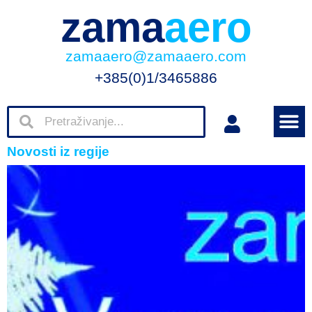
zama
aero
zamaaero@zamaaero.com
+385(0)1/3465886
Novosti iz regije