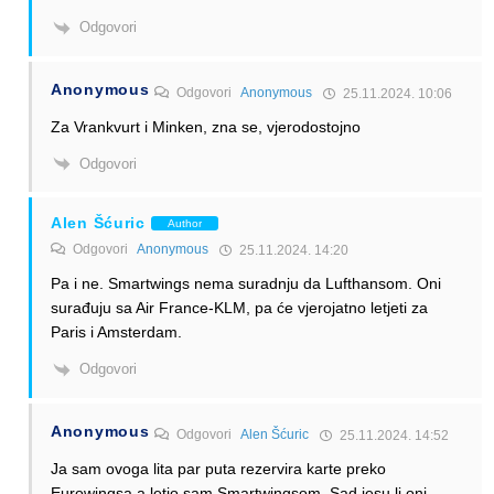
Odgovori
Anonymous
Odgovori
Anonymous
25.11.2024. 10:06
Za Vrankvurt i Minken, zna se, vjerodostojno
Odgovori
Alen Šćuric
Author
Odgovori
Anonymous
25.11.2024. 14:20
Pa i ne. Smartwings nema suradnju da Lufthansom. Oni
surađuju sa Air France-KLM, pa će vjerojatno letjeti za
Paris i Amsterdam.
Odgovori
Anonymous
Odgovori
Alen Šćuric
25.11.2024. 14:52
Ja sam ovoga lita par puta rezervira karte preko
Eurowingsa a letio sam Smartwingsom. Sad jesu li oni