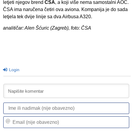
letjeti njegov brend
ČSA
, a koji više nema samostalni AOC.
ČSA ima naručena četiri ova aviona. Kompanija je do sada
letjela tek dvije linije sa dva Airbusa A320.
analitičar: Alen Šćuric (Zagreb), foto: ČSA
Login
I
ili
n
Em
(n
(n
ob
ob