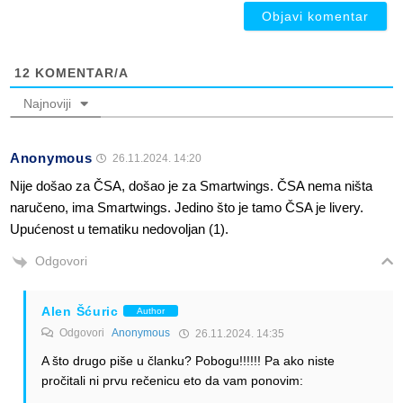
12
KOMENTAR/A
Najnoviji
Anonymous
26.11.2024. 14:20
Nije došao za ČSA, došao je za Smartwings. ČSA nema ništa
naručeno, ima Smartwings. Jedino što je tamo ČSA je livery.
Upućenost u tematiku nedovoljan (1).
Odgovori
Alen Šćuric
Author
Odgovori
Anonymous
26.11.2024. 14:35
A što drugo piše u članku? Pobogu!!!!!! Pa ako niste
pročitali ni prvu rečenicu eto da vam ponovim: