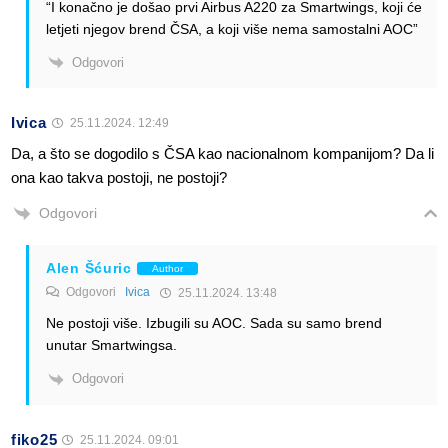
“I konačno je došao prvi Airbus A220 za Smartwings, koji će
letjeti njegov brend ČSA, a koji više nema samostalni AOC”
Odgovori
Ivica
25.11.2024. 12:49
Da, a što se dogodilo s ČSA kao nacionalnom kompanijom? Da li
ona kao takva postoji, ne postoji?
Odgovori
Alen Šćuric
Author
Odgovori
Ivica
25.11.2024. 13:48
Ne postoji više. Izbugili su AOC. Sada su samo brend
unutar Smartwingsa.
Odgovori
fiko25
25.11.2024. 09:01