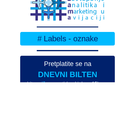
# Labels - oznake
Pretplatite se na
DNEVNI BILTEN
– bitno
više
novosti (svaki dan >15)
– bitno
svježije
novosti nego na
zamaaero
– stiže
na vaš e-mail
svaki radni dan
Na Dnevni bilten su pretplaćene najveće institucije
i zračne luke
Pročitajte više>