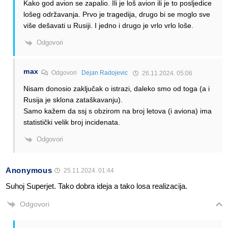
Kako god avion se zapalio. Ili je loš avion ili je to posljedice
lošeg održavanja. Prvo je tragedija, drugo bi se moglo sve
više dešavati u Rusiji. I jedno i drugo je vrlo vrlo loše.
Odgovori
max
Odgovori
Dejan Radojevic
26.11.2024. 05:06
Nisam donosio zaključak o istrazi, daleko smo od toga (a i
Rusija je sklona zataškavanju).
Samo kažem da ssj s obzirom na broj letova (i aviona) ima
statistički velik broj incidenata.
Odgovori
Anonymous
25.11.2024. 01:44
Suhoj Superjet. Tako dobra ideja a tako losa realizacija.
Odgovori