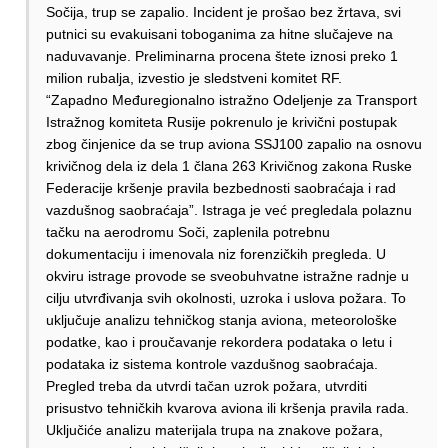
Sočija, trup se zapalio. Incident je prošao bez žrtava, svi
putnici su evakuisani toboganima za hitne slučajeve na
naduvavanje. Preliminarna procena štete iznosi preko 1
milion rubalja, izvestio je sledstveni komitet RF.
“Zapadno Međuregionalno istražno Odeljenje za Transport
Istražnog komiteta Rusije pokrenulo je krivični postupak
zbog činjenice da se trup aviona SSJ100 zapalio na osnovu
krivičnog dela iz dela 1 člana 263 Krivičnog zakona Ruske
Federacije kršenje pravila bezbednosti saobraćaja i rad
vazdušnog saobraćaja”. Istraga je već pregledala polaznu
tačku na aerodromu Soči, zaplenila potrebnu
dokumentaciju i imenovala niz forenzičkih pregleda. U
okviru istrage provode se sveobuhvatne istražne radnje u
cilju utvrđivanja svih okolnosti, uzroka i uslova požara. To
uključuje analizu tehničkog stanja aviona, meteorološke
podatke, kao i proučavanje rekordera podataka o letu i
podataka iz sistema kontrole vazdušnog saobraćaja.
Pregled treba da utvrdi tačan uzrok požara, utvrditi
prisustvo tehničkih kvarova aviona ili kršenja pravila rada.
Uključiće analizu materijala trupa na znakove požara,