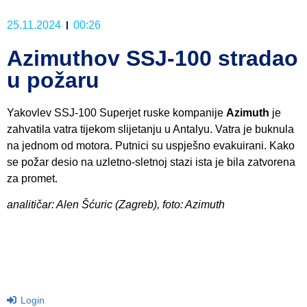
25.11.2024
00:26
Azimuthov SSJ-100 stradao
u požaru
Yakovlev SSJ-100 Superjet ruske kompanije
Azimuth
je
zahvatila vatra tijekom slijetanju u Antalyu. Vatra je buknula
na jednom od motora. Putnici su uspješno evakuirani. Kako
se požar desio na uzletno-sletnoj stazi ista je bila zatvorena
za promet.
analitičar: Alen Šćuric (Zagreb), foto: Azimuth
Login