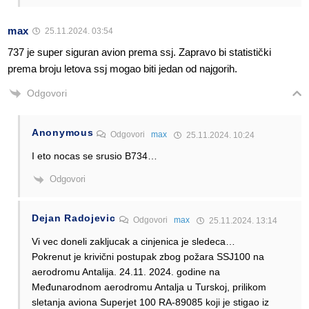
max
25.11.2024. 03:54
737 je super siguran avion prema ssj. Zapravo bi statistički
prema broju letova ssj mogao biti jedan od najgorih.
Odgovori
Anonymous
Odgovori
max
25.11.2024. 10:24
I eto nocas se srusio B734…
Odgovori
Dejan Radojevic
Odgovori
max
25.11.2024. 13:14
Vi vec doneli zakljucak a cinjenica je sledeca…
Pokrenut je krivični postupak zbog požara SSJ100 na
aerodromu Antalija. 24.11. 2024. godine na
Međunarodnom aerodromu Antalja u Turskoj, prilikom
sletanja aviona Superjet 100 RA-89085 koji je stigao iz