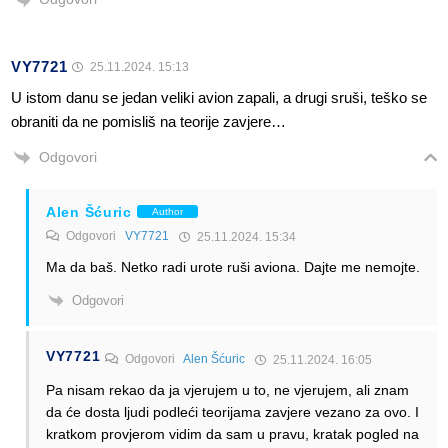
VY7721
25.11.2024. 15:13
U istom danu se jedan veliki avion zapali, a drugi sruši, teško se
obraniti da ne pomisliš na teorije zavjere…
Odgovori
Alen Šćuric
Author
Odgovori
VY7721
25.11.2024. 15:34
Ma da baš. Netko radi urote ruši aviona. Dajte me nemojte.
Odgovori
VY7721
Odgovori
Alen Šćuric
25.11.2024. 16:05
Pa nisam rekao da ja vjerujem u to, ne vjerujem, ali znam
da će dosta ljudi podleći teorijama zavjere vezano za ovo. I
kratkom provjerom vidim da sam u pravu, kratak pogled na