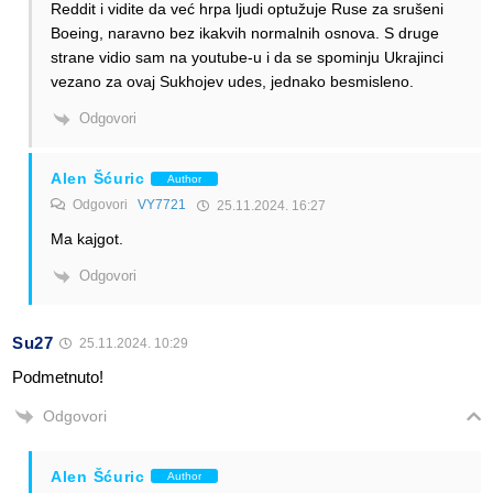
Reddit i vidite da već hrpa ljudi optužuje Ruse za srušeni
Boeing, naravno bez ikakvih normalnih osnova. S druge
strane vidio sam na youtube-u i da se spominju Ukrajinci
vezano za ovaj Sukhojev udes, jednako besmisleno.
Odgovori
Alen Šćuric
Author
Odgovori
VY7721
25.11.2024. 16:27
Ma kajgot.
Odgovori
Su27
25.11.2024. 10:29
Podmetnuto!
Odgovori
Alen Šćuric
Author