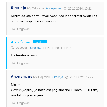
Sirotinja
Odgovori
Anonymous
25.11.2024. 10:21
Mislim da ste permutovali vest.Pise lepo teretni avion i da
su putnici uspesno evakuisani.
Odgovori
Alen Šćuric
Author
Odgovori
Sirotinja
25.11.2024. 14:07
Da teretni je avion.
Odgovori
Anonymous
Odgovori
Sirotinja
25.11.2024. 19:42
Nisam.
Covek (kopilot) je nazalost poginuo dok u udesu u Turskoj
nije bilo ni povredjenih.
Odgovori