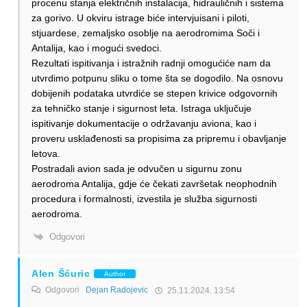
procenu stanja električnih instalacija, hidrauličnih i sistema
za gorivo. U okviru istrage biće intervjuisani i piloti,
stjuardese, zemaljsko osoblje na aerodromima Soči i
Antalija, kao i mogući svedoci.
Rezultati ispitivanja i istražnih radnji omogućiće nam da
utvrdimo potpunu sliku o tome šta se dogodilo. Na osnovu
dobijenih podataka utvrdiće se stepen krivice odgovornih
za tehničko stanje i sigurnost leta. Istraga uključuje
ispitivanje dokumentacije o održavanju aviona, kao i
proveru usklađenosti sa propisima za pripremu i obavljanje
letova.
Postradali avion sada je odvučen u sigurnu zonu
aerodroma Antalija, gdje će čekati završetak neophodnih
procedura i formalnosti, izvestila je služba sigurnosti
aerodroma.
Odgovori
Alen Šćuric
Author
Odgovori
Dejan Radojevic
25.11.2024. 13:54