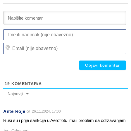
I
ili
n
Em
(n
(n
ob
ob
19
KOMENTAR/A
Najnoviji
Ante Roje
26.11.2024. 17:00
Rusi su i prije sankcija u Aeroflotu imali problem sa odrzavanjem
Odgovori