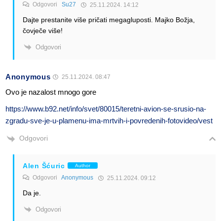
Odgovori
Su27
25.11.2024. 14:12
Dajte prestanite više pričati megagluposti. Majko Božja,
čovječe više!
Odgovori
Anonymous
25.11.2024. 08:47
Ovo je nazalost mnogo gore
https://www.b92.net/info/svet/80015/teretni-avion-se-srusio-na-
zgradu-sve-je-u-plamenu-ima-mrtvih-i-povredenih-fotovideo/vest
Odgovori
Alen Šćuric
Author
Odgovori
Anonymous
25.11.2024. 09:12
Da je.
Odgovori