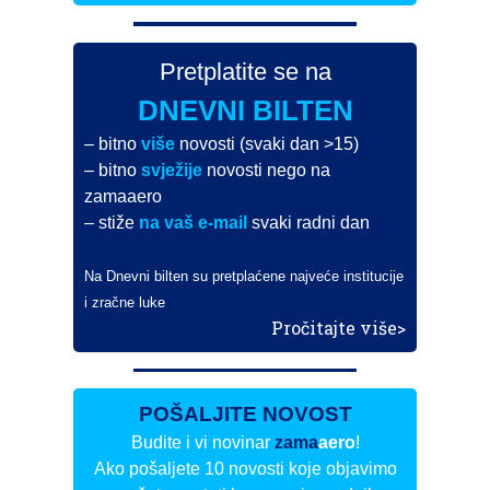
Pretplatite se na
DNEVNI BILTEN
– bitno
više
novosti (svaki dan >15)
– bitno
svježije
novosti nego na
zamaaero
– stiže
na vaš e-mail
svaki radni dan
Na Dnevni bilten su pretplaćene najveće institucije
i zračne luke
Pročitajte više>
POŠALJITE NOVOST
Budite i vi novinar
zama
aero
!
Ako pošaljete 10 novosti koje objavimo