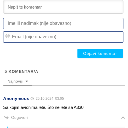
I
ili
n
Em
(n
(n
ob
ob
5
KOMENTAR/A
Najnoviji
Anonymous
25.10.2024. 03:05
Sa kojim avionima lete. Što ne lete sa A330
Odgovori