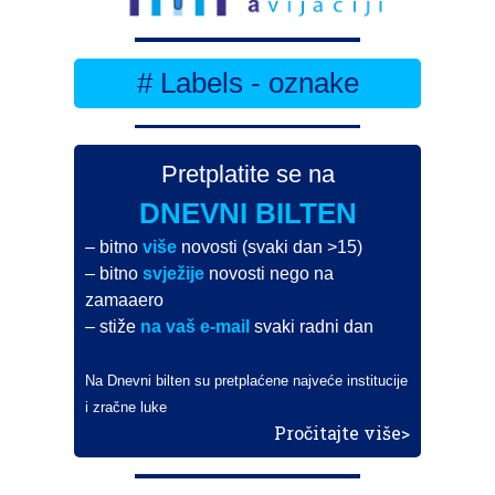
# Labels - oznake
Pretplatite se na
DNEVNI BILTEN
– bitno
više
novosti (svaki dan >15)
– bitno
svježije
novosti nego na
zamaaero
– stiže
na vaš e-mail
svaki radni dan
Na Dnevni bilten su pretplaćene najveće institucije
i zračne luke
Pročitajte više>