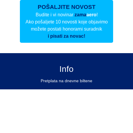
POŠALJITE NOVOST
Budite i vi novinar
zama
aero
!
Ako pošaljete 10 novosti koje objavimo
možete postati honorarni suradnik
i pisati za novac!
Info
Pretplata na dnevne biltene
Update
O nama
Kontakt
Impressum
Privacy Policy