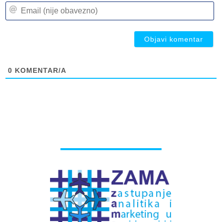
Em
(n
(n
ob
ob
0
KOMENTAR/A