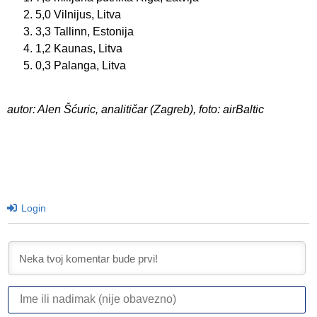
5,0 Vilnijus, Litva
3,3 Tallinn, Estonija
1,2 Kaunas, Litva
0,3 Palanga, Litva
autor: Alen Šćuric, analitičar (Zagreb), foto: airBaltic
Login
I
ili
n