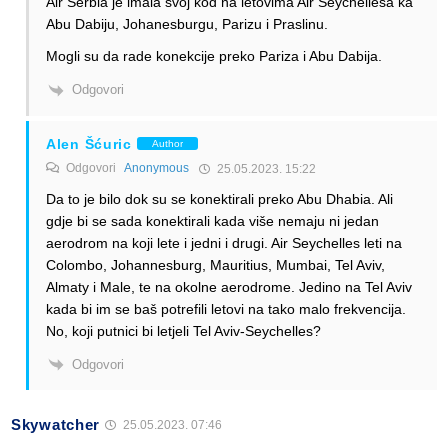
Air Serbia je imala svoj kod na letovima Air Seychellesa ka
Abu Dabiju, Johanesburgu, Parizu i Praslinu.
Mogli su da rade konekcije preko Pariza i Abu Dabija.
Odgovori
Alen Šćuric
Author
Odgovori
Anonymous
25.05.2023. 15:22
Da to je bilo dok su se konektirali preko Abu Dhabia. Ali
gdje bi se sada konektirali kada više nemaju ni jedan
aerodrom na koji lete i jedni i drugi. Air Seychelles leti na
Colombo, Johannesburg, Mauritius, Mumbai, Tel Aviv,
Almaty i Male, te na okolne aerodrome. Jedino na Tel Aviv
kada bi im se baš potrefili letovi na tako malo frekvencija.
No, koji putnici bi letjeli Tel Aviv-Seychelles?
Odgovori
Skywatcher
25.05.2023. 07:46