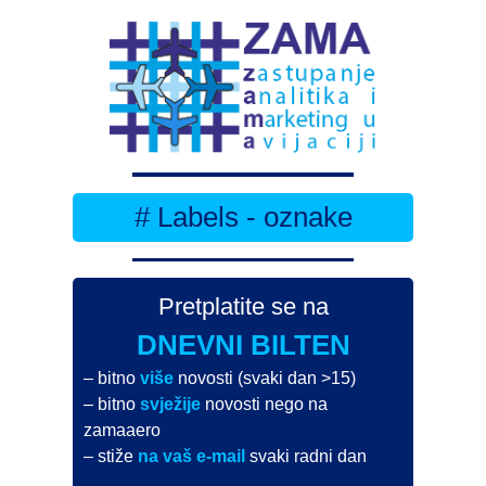
# Labels - oznake
Pretplatite se na
DNEVNI BILTEN
– bitno
više
novosti (svaki dan >15)
– bitno
svježije
novosti nego na
zamaaero
– stiže
na vaš e-mail
svaki radni dan