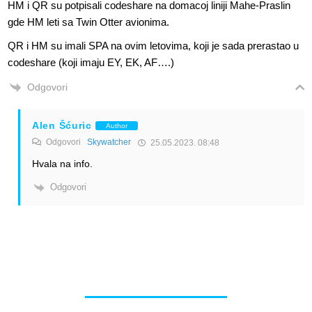
HM i QR su potpisali codeshare na domacoj liniji Mahe-Praslin
gde HM leti sa Twin Otter avionima.
QR i HM su imali SPA na ovim letovima, koji je sada prerastao u
codeshare (koji imaju EY, EK, AF….)
Odgovori
Alen Šćuric
Author
Odgovori
Skywatcher
25.05.2023. 08:48
Hvala na info.
Odgovori