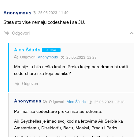
Anonymous
25.05.2023. 11:40
Steta sto vise nemaju codeshare i sa JU.
Odgovori
Alen Šćuric
Author
Odgovori
Anonymous
25.05.2023. 12:23
Ma nije tu bilo nešto kruha. Preko kojeg aerodroma bi radili
code-share i za koje putnike?
Odgovori
Anonymous
Odgovori
Alen Šćuric
25.05.2023. 13:18
Pa imali su codeshare preko niza aerodroma.
Air Seychelles je imao svoj kod na letovima Air Serbie ka
Amsterdamu, Diseldorfu, Becu, Moskvi, Pragu i Parizu.