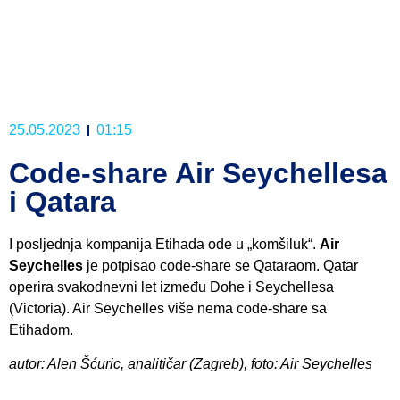
25.05.2023
01:15
Code-share Air Seychellesa
i Qatara
I posljednja kompanija Etihada ode u „komšiluk“.
Air
Seychelles
je potpisao code-share se Qataraom. Qatar
operira svakodnevni let između Dohe i Seychellesa
(Victoria). Air Seychelles više nema code-share sa
Etihadom.
autor: Alen Šćuric, analitičar (Zagreb), foto: Air Seychelles