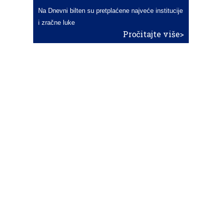
Na Dnevni bilten su pretplaćene najveće institucije
i zračne luke
Pročitajte više>
POŠALJITE NOVOST
Budite i vi novinar
zama
aero
!
Ako pošaljete 10 novosti koje objavimo
možete postati honorarni suradnik
i pisati za novac!
Info
Pretplata na dnevne biltene
Update