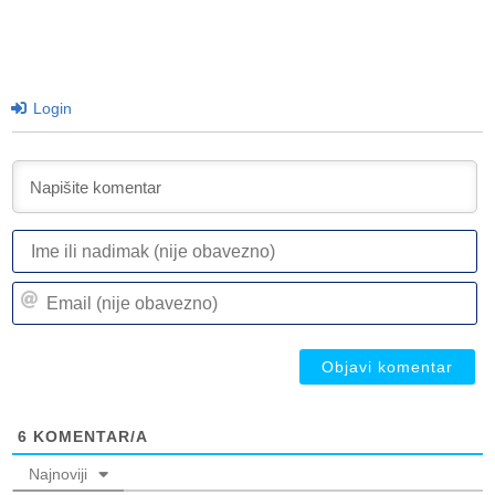
Login
I
ili
n
Em
(n
(n
ob
ob
6
KOMENTAR/A
Najnoviji