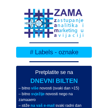
# Labels - oznake
Pretplatite se na
DNEVNI BILTEN
– bitno
više
novosti (svaki dan >15)
– bitno
svježije
novosti nego na
zamaaero
– stiže
na vaš e-mail
svaki radni dan