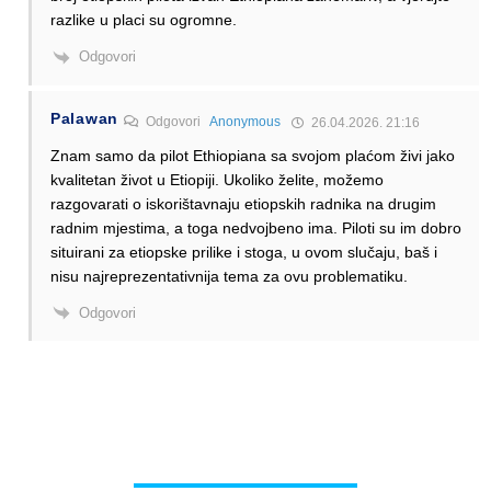
razlike u placi su ogromne.
Odgovori
Palawan
Odgovori
Anonymous
26.04.2026. 21:16
Znam samo da pilot Ethiopiana sa svojom plaćom živi jako
kvalitetan život u Etiopiji. Ukoliko želite, možemo
razgovarati o iskorištavnaju etiopskih radnika na drugim
radnim mjestima, a toga nedvojbeno ima. Piloti su im dobro
situirani za etiopske prilike i stoga, u ovom slučaju, baš i
nisu najreprezentativnija tema za ovu problematiku.
Odgovori