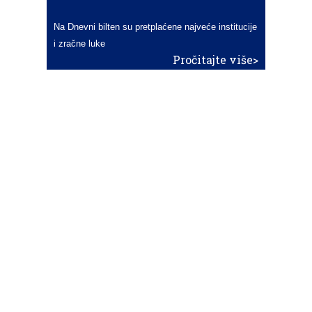
Na Dnevni bilten su pretplaćene najveće institucije
i zračne luke
Pročitajte više>
POŠALJITE NOVOST
Budite i vi novinar
zama
aero
!
Ako pošaljete 10 novosti koje objavimo
možete postati honorarni suradnik
i pisati za novac!
Info
Pretplata na dnevne biltene