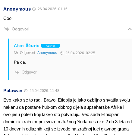
Anonymous
26.04.2026. 01:16
Cool
Odgovori
Alen Šćuric
Author
Odgovori
Anonymous
26.04.2026. 02:25
Pa da.
Odgovori
Palawan
25.04.2026. 11:48
Evo kako se to radi. Bravo! Etiopija je jako ozbiljno shvatila svoju
nakanu da postane hub-om dobrog dijela supsaharske Afrike i
ovo jesu potezi koji takvo što potvrđuju. Već sada Ethiopian
dominira zračnim prijevozom Južnog Sudana s oko 2 do 3 leta od
10 dnevnih odlaznih koji se izvode na zračnoj luci glavnog grada