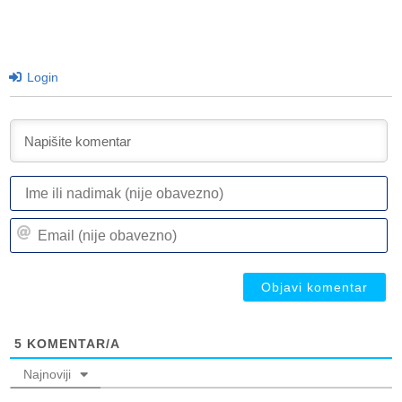
Login
I
ili
n
Em
(n
(n
ob
ob
5
KOMENTAR/A
Najnoviji