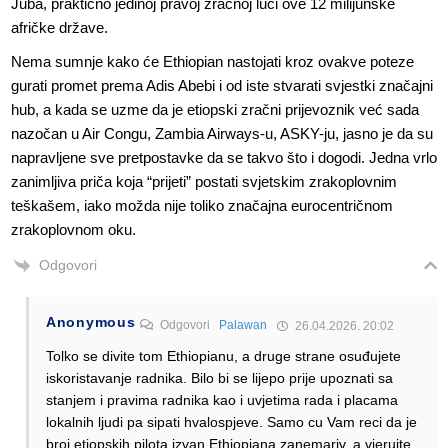
Juba, praktično jedinoj pravoj zračnoj luci ove 12 milijunske
afričke države.
Nema sumnje kako će Ethiopian nastojati kroz ovakve poteze
gurati promet prema Adis Abebi i od iste stvarati svjestki značajni
hub, a kada se uzme da je etiopski zračni prijevoznik već sada
nazočan u Air Congu, Zambia Airways-u, ASKY-ju, jasno je da su
napravljene sve pretpostavke da se takvo što i dogodi. Jedna vrlo
zanimljiva priča koja “prijeti” postati svjetskim zrakoplovnim
teškašem, iako možda nije toliko značajna eurocentričnom
zrakoplovnom oku.
Odgovori
Anonymous
Odgovori
Palawan
26.04.2026. 20:02
Tolko se divite tom Ethiopianu, a druge strane osuđujete
iskoristavanje radnika. Bilo bi se lijepo prije upoznati sa
stanjem i pravima radnika kao i uvjetima rada i placama
lokalnih ljudi pa sipati hvalospjeve. Samo cu Vam reci da je
broj etiopskih pilota izvan Ethiopiana zanemariv, a vjerujte