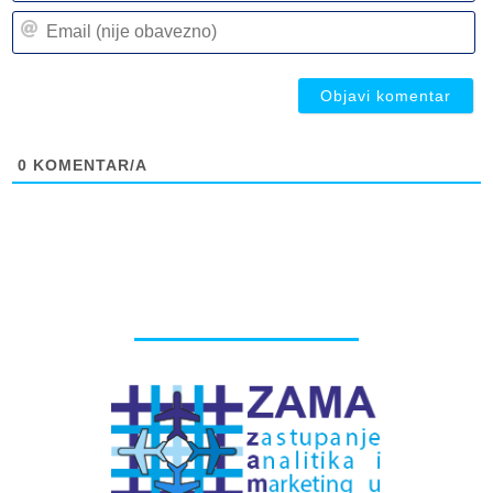
n
Em
(n
(n
ob
ob
0
KOMENTAR/A