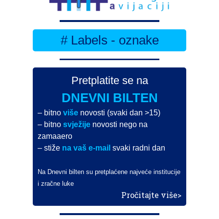
# Labels - oznake
Pretplatite se na
DNEVNI BILTEN
– bitno
više
novosti (svaki dan >15)
– bitno
svježije
novosti nego na
zamaaero
– stiže
na vaš e-mail
svaki radni dan
Na Dnevni bilten su pretplaćene najveće institucije
i zračne luke
Pročitajte više>