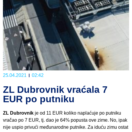
25.04.2021
02:42
ZL Dubrovnik vraćala 7
EUR po putniku
ZL Dubrovnik
je od 11 EUR koliko naplaćuje po putniku
vračao po 7 EUR, tj. dao je 64% popusta ove zime. No, ipak
nije uspio privući međunarodne putnike. Za iduću zimu ostat