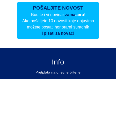
POŠALJITE NOVOST
Budite i vi novinar
zama
aero
!
Ako pošaljete 10 novosti koje objavimo
možete postati honorarni suradnik
i pisati za novac!
Info
Pretplata na dnevne biltene
Update
O nama
Kontakt
Impressum