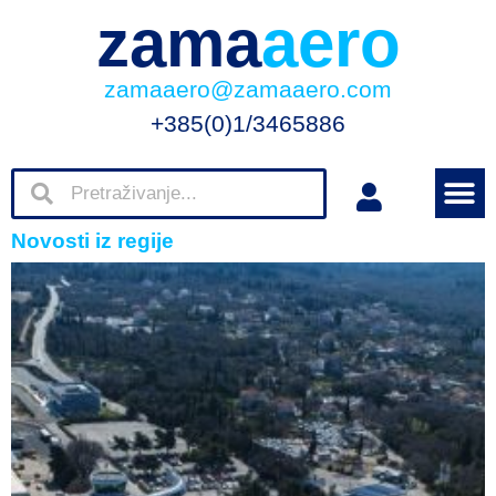
zama
aero
zamaaero@zamaaero.com
+385(0)1/3465886
Novosti iz regije