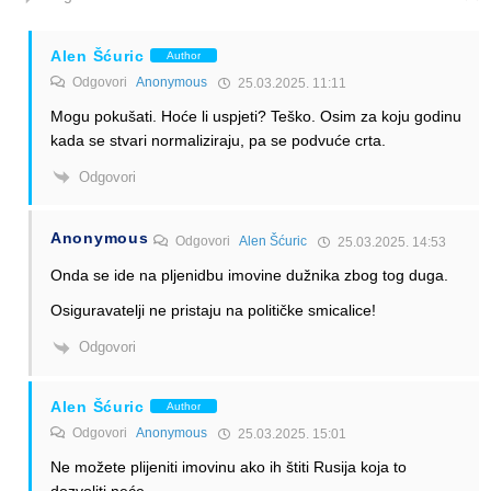
Alen Šćuric
Author
Odgovori
Anonymous
25.03.2025. 11:11
Mogu pokušati. Hoće li uspjeti? Teško. Osim za koju godinu
kada se stvari normaliziraju, pa se podvuće crta.
Odgovori
Anonymous
Odgovori
Alen Šćuric
25.03.2025. 14:53
Onda se ide na pljenidbu imovine dužnika zbog tog duga.
Osiguravatelji ne pristaju na političke smicalice!
Odgovori
Alen Šćuric
Author
Odgovori
Anonymous
25.03.2025. 15:01
Ne možete plijeniti imovinu ako ih štiti Rusija koja to
dozvoliti neće.