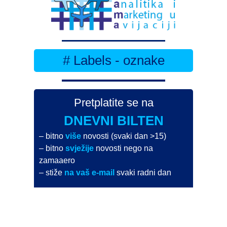
# Labels - oznake
Pretplatite se na
DNEVNI BILTEN
– bitno
više
novosti (svaki dan >15)
– bitno
svježije
novosti nego na
zamaaero
– stiže
na vaš e-mail
svaki radni dan
Na Dnevni bilten su pretplaćene najveće institucije
i zračne luke
Pročitajte više>