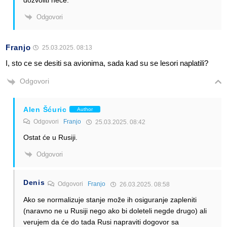
Odgovori
Franjo
25.03.2025. 08:13
I, sto ce se desiti sa avionima, sada kad su se lesori naplatili?
Odgovori
Alen Šćuric
Author
Odgovori
Franjo
25.03.2025. 08:42
Ostat će u Rusiji.
Odgovori
Denis
Odgovori
Franjo
26.03.2025. 08:58
Ako se normalizuje stanje može ih osiguranje zapleniti
(naravno ne u Rusiji nego ako bi doleteli negde drugo) ali
verujem da će do tada Rusi napraviti dogovor sa