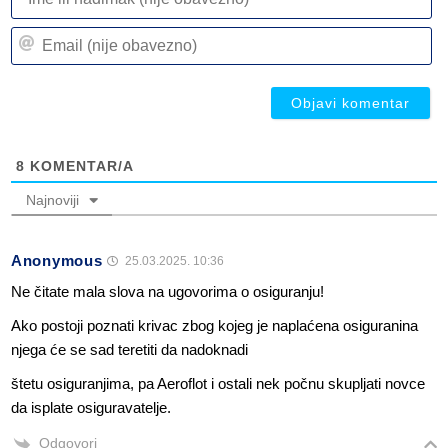
ili
n
Em
(n
(n
ob
ob
8
KOMENTAR/A
Najnoviji
Anonymous
25.03.2025. 10:36
Ne čitate mala slova na ugovorima o osiguranju!
Ako postoji poznati krivac zbog kojeg je naplaćena osiguranina
njega će se sad teretiti da nadoknadi
štetu osiguranjima, pa Aeroflot i ostali nek počnu skupljati novce
da isplate osiguravatelje.
Odgovori