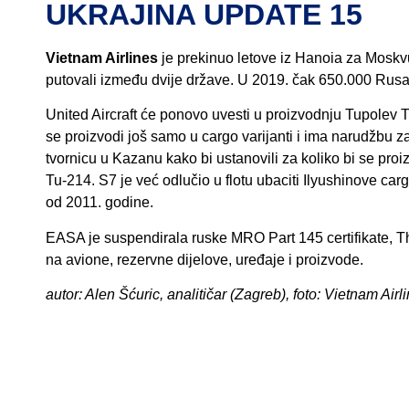
UKRAJINA UPDATE 15
Vietnam Airlines
je prekinuo letove iz Hanoia za Moskvu
putovali između dvije države. U 2019. čak 650.000 Rusa 
United Aircraft će ponovo uvesti u proizvodnju Tupole
se proizvodi još samo u cargo varijanti i ima narudžbu z
tvornicu u Kazanu kako bi ustanovili za koliko bi se proi
Tu-214. S7 je već odlučio u flotu ubaciti Ilyushinove cargo 
od 2011. godine.
EASA je suspendirala ruske MRO Part 145 certifikate, Thi
na avione, rezervne dijelove, uređaje i proizvode.
autor: Alen Šćuric, analitičar (Zagreb), foto: Vietnam Airl