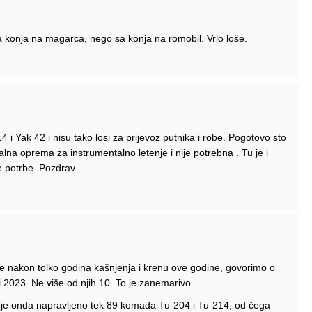
 konja na magarca, nego sa konja na romobil. Vrlo loše.
i Yak 42 i nisu tako losi za prijevoz putnika i robe. Pogotovo sto
lna oprema za instrumentalno letenje i nije potrebna . Tu je i
 potrbe. Pozdrav.
uke nakon tolko godina kašnjenja i krenu ove godine, govorimo o
 i 2023. Ne više od njih 10. To je zanemarivo.
to je onda napravljeno tek 89 komada Tu-204 i Tu-214, od čega