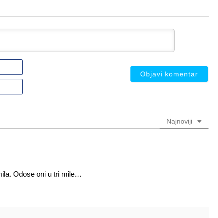
Ime
ili
nadimak
Email
(nije
(nije
obavezno)
obavezno)
Najnoviji
 mila. Odose oni u tri mile…