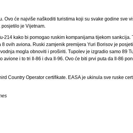
. Ovo će najviše naškoditi turistima koji su svake godine sve v
posjetilo je Vijetnam.
v Tu-214 kako bi pomogao ruskim kompanijama tijekom sankcija.
a 8 ovih aviona. Ruski zamjenik premijera Yuri Borisov je posjet
zvodnja mogla obnoviti i proširiti. Tupolev je izgradio samo 89 T
avione i to tri Il-86 i dva Il-96. Ovo će biti prvi puta da Il-86 pon
rd Country Operator certifikate. EASA je ukinula sve ruske certi
ines