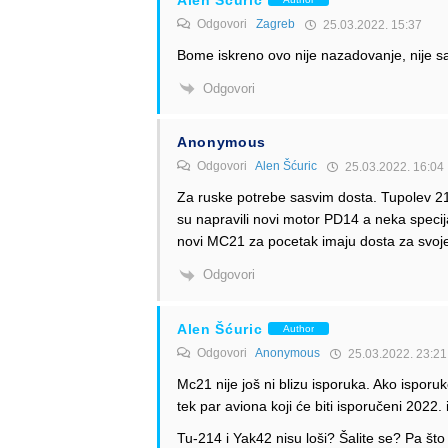
Odgovori
Zagreb
25.03.2022. 15:37
Bome iskreno ovo nije nazadovanje, nije sa
Odgovori
Anonymous
Odgovori
Alen Šćuric
25.03.2022. 16:04
Za ruske potrebe sasvim dosta. Tupolev 214 
su napravili novi motor PD14 a neka specija
novi MC21 za pocetak imaju dosta za svoje
Odgovori
Alen Šćuric
Author
Odgovori
Anonymous
25.03.2022. 23:21
Mc21 nije još ni blizu isporuka. Ako ispor
tek par aviona koji će biti isporučeni 2022.
Tu-214 i Yak42 nisu loši? Šalite se? Pa š