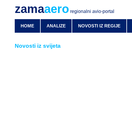
zama
aero
regionalni avio-portal
HOME
ANALIZE
NOVOSTI IZ REGIJE
Novosti iz svijeta