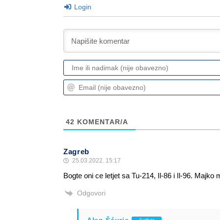
Login
42
KOMENTAR/A
Zagreb
25.03.2022. 15:17
Bogte oni ce letjet sa Tu-214, Il-86 i Il-96. Majko
Odgovori
Alen Šćuric
Author