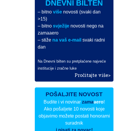
DNEVNI BILTEN
– bitno
više
novosti (svaki dan
>15)
– bitno
svježije
novosti nego na
zamaaero
– stiže
na vaš e-mail
svaki radni
dan
Na Dnevni bilten su pretplaćene najveće
institucije i zračne luke
Pročitajte više>
POŠALJITE NOVOST
Budite i vi novinar
zama
aero
!
Ako pošaljete 10 novosti koje
objavimo možete postati honorarni
suradnik
i pisati za novac!