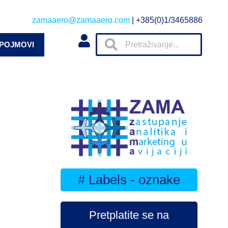
zamaaero@zamaaero.com
| +385(0)1/3465886
 POJMOVI
# Labels - oznake
Pretplatite se na