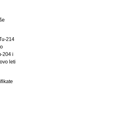
iše
 Tu-214
io
u-204 i
ovo leti
fikate