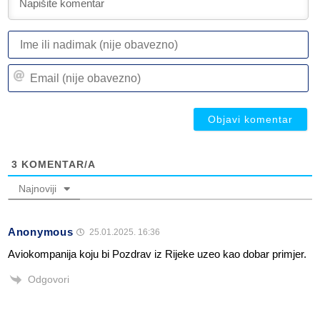
I
ili
n
Em
(n
(n
ob
ob
3
KOMENTAR/A
Najnoviji
Anonymous
25.01.2025. 16:36
Aviokompanija koju bi Pozdrav iz Rijeke uzeo kao dobar primjer.
Odgovori