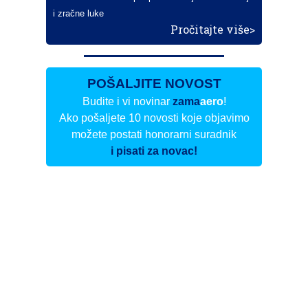
i zračne luke
Pročitajte više>
POŠALJITE NOVOST
Budite i vi novinar
zama
aero
!
Ako pošaljete 10 novosti koje objavimo
možete postati honorarni suradnik
i pisati za novac!
Info
Pretplata na dnevne biltene
Update
O nama