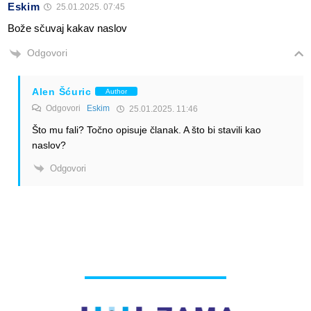
Eskim
25.01.2025. 07:45
Bože sčuvaj kakav naslov
Odgovori
Alen Šćuric
Author
Odgovori
Eskim
25.01.2025. 11:46
Što mu fali? Točno opisuje članak. A što bi stavili kao
naslov?
Odgovori