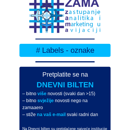
# Labels - oznake
Pretplatite se na
DNEVNI BILTEN
– bitno
više
novosti (svaki dan >15)
– bitno
svježije
novosti nego na
zamaaero
– stiže
na vaš e-mail
svaki radni dan
Na Dnevni bilten su pretplaćene najveće institucije