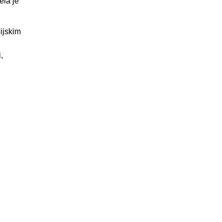
ela je
ijskim
,