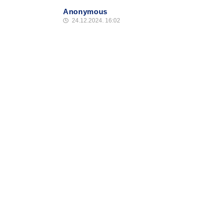
Anonymous
24.12.2024. 16:02
E, o ovome sam pricao! Srbiji treba jos jedna a
tako nesto.
Odgovori
Info
Pretplata na dnevne 
Update