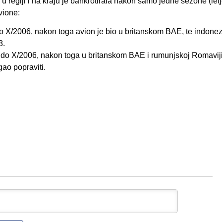
u regiji i na kraju je bankrotirala nakon samo jedne sezone (letj
vione:
 X/2006, nakon toga avion je bio u britanskom BAE, te indonez
8.
do X/2006, nakon toga u britanskom BAE i rumunjskoj Romaviji
ao popraviti.