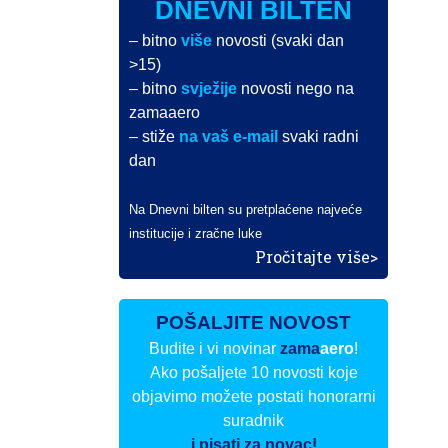
DNEVNI BILTEN
– bitno
više
novosti (svaki dan
>15)
– bitno
svježije
novosti nego na
zamaaero
– stiže
na vaš e-mail
svaki radni
dan
Na Dnevni bilten su pretplaćene najveće
institucije i zračne luke
Pročitajte više>
POŠALJITE NOVOST
Budite i vi novinar
zama
aero
!
Ako pošaljete 10 novosti koje
objavimo možete postati honorarni
suradnik
i pisati za novac!