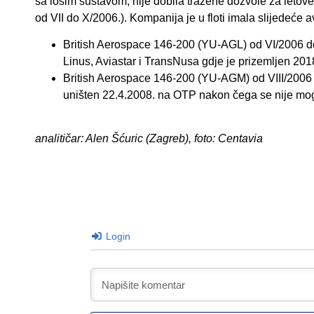
sa lošim sustavom, nije dobila tražene dozvole za letove 
od VII do X/2006.). Kompanija je u floti imala slijedeće a
British Aerospace 146-200 (YU-AGL) od VI/2006 do
Linus, Aviastar i TransNusa gdje je prizemljen 201
British Aerospace 146-200 (YU-AGM) od VIII/2006 
uništen 22.4.2008. na OTP nakon čega se nije mog
analitičar: Alen Šćuric (Zagreb), foto: Centavia
Login