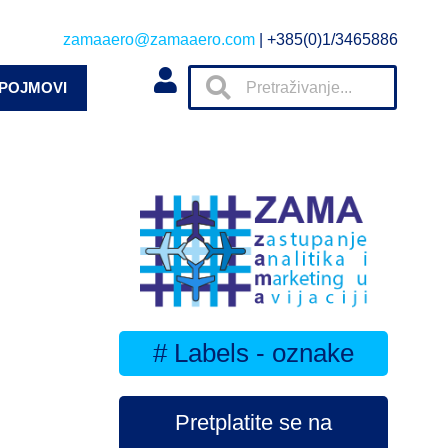
zamaaero@zamaaero.com
| +385(0)1/3465886
 POJMOVI
# Labels - oznake
Pretplatite se na