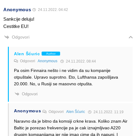
Anonymous
24.11.2022. 04:42
Sankcije deluju!
Cestitke EU!
Odgovori
Alen Šćuric
Author
Odgovori
Anonymous
24.11.2022. 08:44
Pa osim Finnaira nešto i ne vidim da su kompanije
otpuštale. Upravo suprotno. Eto, Lufthansa zapošljava
20.000. No, u Rusiji se masovno otpušta.
Odgovori
Anonymous
Odgovori
Alen Šćuric
24.11.2022. 11:19
Naravno da je bitno da komsiji crkne krava. Koliko znam Air
Baltic je porezao frekvencije pa je cak iznajmljivao A220
drugim kompanijama jer nije imao cime da ih napuni. I