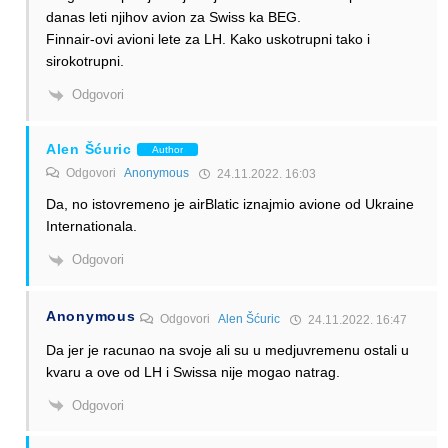
danas leti njihov avion za Swiss ka BEG.
Finnair-ovi avioni lete za LH. Kako uskotrupni tako i
sirokotrupni.
Odgovori
Alen Šćuric
Author
Odgovori
Anonymous
24.11.2022. 16:03
Da, no istovremeno je airBlatic iznajmio avione od Ukraine
Internationala.
Odgovori
Anonymous
Odgovori
Alen Šćuric
24.11.2022. 16:47
Da jer je racunao na svoje ali su u medjuvremenu ostali u
kvaru a ove od LH i Swissa nije mogao natrag.
Odgovori