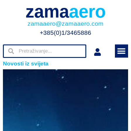
zama
aero
zamaaero@zamaaero.com
+385(0)1/3465886
Novosti iz svijeta