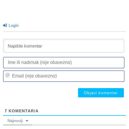
Login
I
ili
n
Em
(n
(n
ob
ob
7
KOMENTAR/A
Najnoviji