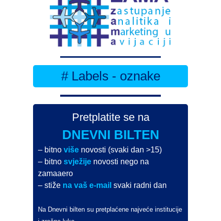
# Labels - oznake
Pretplatite se na
DNEVNI BILTEN
– bitno
više
novosti (svaki dan >15)
– bitno
svježije
novosti nego na
zamaaero
– stiže
na vaš e-mail
svaki radni dan
Na Dnevni bilten su pretplaćene najveće institucije