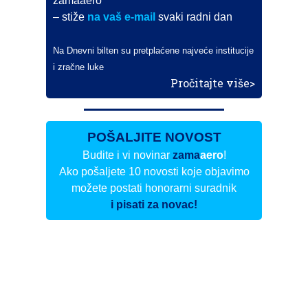
zamaaero
– stiže
na vaš e-mail
svaki radni dan
Na Dnevni bilten su pretplaćene najveće institucije
i zračne luke
Pročitajte više>
POŠALJITE NOVOST
Budite i vi novinar
zama
aero
!
Ako pošaljete 10 novosti koje objavimo
možete postati honorarni suradnik
i pisati za novac!
Info