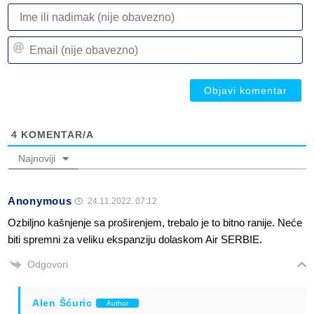
I
ili
n
Em
(n
(n
ob
ob
4
KOMENTAR/A
Najnoviji
Anonymous
24.11.2022. 07:12
Ozbiljno kašnjenje sa proširenjem, trebalo je to bitno ranije. Neće
biti spremni za veliku ekspanziju dolaskom Air SERBIE.
Odgovori
Alen Šćuric
Author