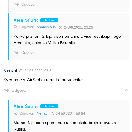
Odgovori
Alen Šćuric
Author
Odgovori
Anonymous
24.08.2021. 23:29
Koliko ja znam Srbija više nema ništa više restrikcija nego
Hrvatska, osim za Veliku Britaniju.
Odgovori
Nenad
24.08.2021. 08:34
Svrstaste vi AirSerbiu u ruske prevoznike…
Odgovori
Alen Šćuric
Author
Odgovori
Nenad
24.08.2021. 08:54
Ma ne. Njih sam spomenuo u kontekstu broja letova za
Rusiju.