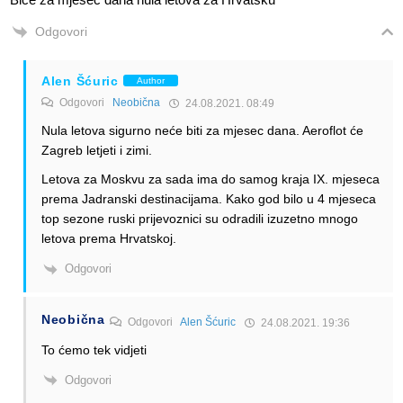
Odgovori
Alen Šćuric
Author
Odgovori
Neobična
24.08.2021. 08:49
Nula letova sigurno neće biti za mjesec dana. Aeroflot će
Zagreb letjeti i zimi.
Letova za Moskvu za sada ima do samog kraja IX. mjeseca
prema Jadranski destinacijama. Kako god bilo u 4 mjeseca
top sezone ruski prijevoznici su odradili izuzetno mnogo
letova prema Hrvatskoj.
Odgovori
Neobična
Odgovori
Alen Šćuric
24.08.2021. 19:36
To ćemo tek vidjeti
Odgovori