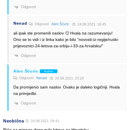
Odgovori
Nenad
Odgovori
Alen Šćuric
24.08.2021. 18:45
ali ipak ste promenili naslov 🙂 Hvala na razumevanju!
Ono se to vidi i iz linka kako je bilo “novosti-iz-regije/ruski-
prijevoznici-24-letova-za-srbiju-i-33-za-hrvatsku/”
Odgovori
Alen Šćuric
Author
Odgovori
Nenad
24.08.2021. 23:20
Da promijenio sam naslov. Ovako je daleko logičniji. Hvala
na primjedbi.
Odgovori
Neobična
24.08.2021. 04:41
Biće za mjesec dana nula letova za Hrvatsku