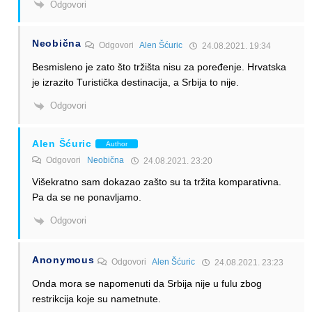
Odgovori
Neobična
Odgovori
Alen Šćuric
24.08.2021. 19:34
Besmisleno je zato što tržišta nisu za poređenje. Hrvatska
je izrazito Turistička destinacija, a Srbija to nije.
Odgovori
Alen Šćuric
Author
Odgovori
Neobična
24.08.2021. 23:20
Višekratno sam dokazao zašto su ta tržita komparativna.
Pa da se ne ponavljamo.
Odgovori
Anonymous
Odgovori
Alen Šćuric
24.08.2021. 23:23
Onda mora se napomenuti da Srbija nije u fulu zbog
restrikcija koje su nametnute.