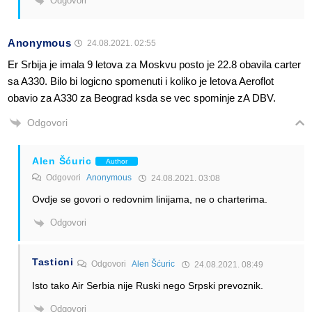
Odgovori
Anonymous
24.08.2021. 02:55
Er Srbija je imala 9 letova za Moskvu posto je 22.8 obavila carter
sa A330. Bilo bi logicno spomenuti i koliko je letova Aeroflot
obavio za A330 za Beograd ksda se vec spominje zA DBV.
Odgovori
Alen Šćuric
Author
Odgovori
Anonymous
24.08.2021. 03:08
Ovdje se govori o redovnim linijama, ne o charterima.
Odgovori
Tasticni
Odgovori
Alen Šćuric
24.08.2021. 08:49
Isto tako Air Serbia nije Ruski nego Srpski prevoznik.
Odgovori