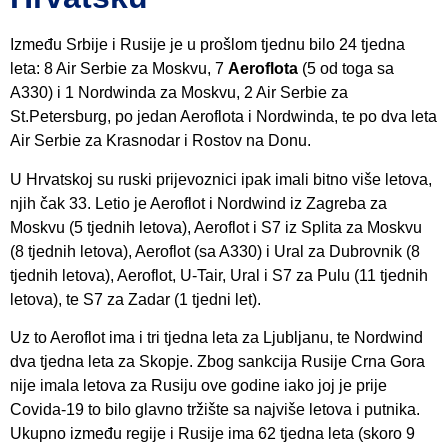
Između Srbije i Rusije je u prošlom tjednu bilo 24 tjedna
leta: 8 Air Serbie za Moskvu, 7
Aeroflota
(5 od toga sa
A330) i 1 Nordwinda za Moskvu, 2 Air Serbie za
St.Petersburg, po jedan Aeroflota i Nordwinda, te po dva leta
Air Serbie za Krasnodar i Rostov na Donu.
U Hrvatskoj su ruski prijevoznici ipak imali bitno više letova,
njih čak 33. Letio je Aeroflot i Nordwind iz Zagreba za
Moskvu (5 tjednih letova), Aeroflot i S7 iz Splita za Moskvu
(8 tjednih letova), Aeroflot (sa A330) i Ural za Dubrovnik (8
tjednih letova), Aeroflot, U-Tair, Ural i S7 za Pulu (11 tjednih
letova), te S7 za Zadar (1 tjedni let).
Uz to Aeroflot ima i tri tjedna leta za Ljubljanu, te Nordwind
dva tjedna leta za Skopje. Zbog sankcija Rusije Crna Gora
nije imala letova za Rusiju ove godine iako joj je prije
Covida-19 to bilo glavno tržište sa najviše letova i putnika.
Ukupno između regije i Rusije ima 62 tjedna leta (skoro 9