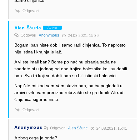
Samo cinjenice.
Odgovori
Alen Šćuric
Author
Odgovori
Anonymous
24.08.2021. 15:39
Bogami ban niste dobili samo radi činjenica. To naprosto
nije istina i krajnja je laž.
A vi ste imali ban? Bome po načinu pisanja sada ne
spadate ni u jednog od one trojice bolesnika koji su dobili
ban. Sva tri koji su dobili ban su bili istinski bolesnici.
Napišite mi kad sam Vam stavio ban, pa ću pogledati u
arhivi i vrlo vam precizno reči zašto ste ga dobili. Ali radi
činjenica sigurno niste.
Odgovori
Anonymous
Odgovori
Alen Šćuric
24.08.2021. 15:41
A zbog cega je onda?