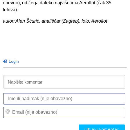
dnevno), od čega daleko najviše ima Aeroflot (čak 35
letova).
autor: Alen Šćuric, analitičar (Zagreb), foto: Aeroflot
Login
I
ili
n
Em
(n
(n
ob
ob