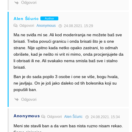
Odgovori
Alen Šćuric
Author
Odgovori
Anonymous
24.08.2021. 15:29
Ma ne sviđa mi se. Ali kod moderiranja ne možete baš sve
brisati. Treba povući granicu i onda brisati što je s one
strane. Nije upitno kada netko opako zastrani, to odmah
obrišete, kad je nešto ni vrit ni mimo, onda procjenjujete da
li obrisati ili ne. Ali svakako nema smisla baš sve i stalno
brisati.
Ban je do sada popilo 3 osobe i one se više, bogu hvala,
ne javljaju. On je još jako daleko od tih bolesnika koji su
popušili ban.
Odgovori
Anonymous
Odgovori
Alen Šćuric
24.08.2021. 15:34
Meni ste stavili ban a da vam bas nista ruzno nisam rekao.