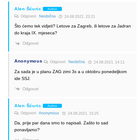
Alen Šćuric
Author
Odgovori
Neobična
24.08.2021. 23:21
Što ćemo tek vidjeti? Letove za Zagreb, ili letove za Jadran
do kraja IX. mjeseca?
Odgovori
Anonymous
Odgovori
Neobična
24.08.2021. 14:11
Za sada je u planu ZAG zimi 3x a u oktobru ponedeljkom
ide SSJ.
Odgovori
Alen Šćuric
Author
Odgovori
Anonymous
24.08.2021. 15:25
Da, prije par dana smo to napisali. Zašto to sad
ponavljamo?