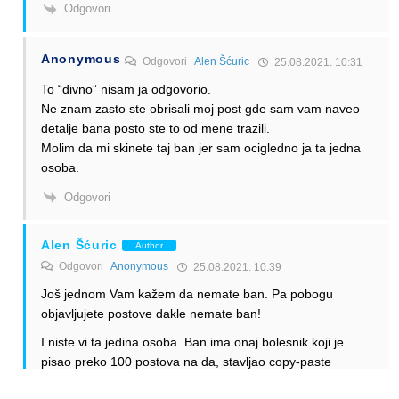
Odgovori
Anonymous
Odgovori
Alen Šćuric
25.08.2021. 10:31
To “divno” nisam ja odgovorio.
Ne znam zasto ste obrisali moj post gde sam vam naveo
detalje bana posto ste to od mene trazili.
Molim da mi skinete taj ban jer sam ocigledno ja ta jedna
osoba.
Odgovori
Alen Šćuric
Author
Odgovori
Anonymous
25.08.2021. 10:39
Još jednom Vam kažem da nemate ban. Pa pobogu
objavljujete postove dakle nemate ban!
I niste vi ta jedina osoba. Ban ima onaj bolesnik koji je
pisao preko 100 postova na da, stavljao copy-paste
postove u beskraj više puta dnevno, mijenjao i po 10