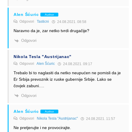
Alen Šćuric
Author
Odgovori
Tasticni
24.08.2021. 08:58
Naravno da je, zar netko tvrdi drugačije?
Odgovori
Nikola Tesla "Austrijanac"
Odgovori
Alen Šćuric
24.08.2021. 09:17
Trebalo bi to naglasiti da netko neupućen ne pomisli da je
Er Srbija prevoznik iz ruske gubernije Srbije. Lako se
čovjek zabuni….
Odgovori
Alen Šćuric
Author
Odgovori
Nikola Tesla "Austrijanac"
24.08.2021. 11:57
Ne pretjerujte i ne provocirajte.