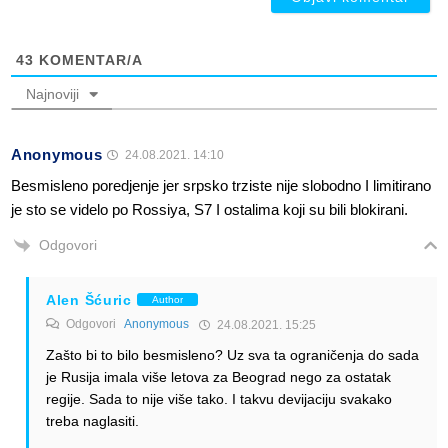
43
KOMENTAR/A
Najnoviji
Anonymous
24.08.2021. 14:10
Besmisleno poredjenje jer srpsko trziste nije slobodno I limitirano
je sto se videlo po Rossiya, S7 I ostalima koji su bili blokirani.
Odgovori
Alen Šćuric
Author
Odgovori
Anonymous
24.08.2021. 15:25
Zašto bi to bilo besmisleno? Uz sva ta ograničenja do sada
je Rusija imala više letova za Beograd nego za ostatak
regije. Sada to nije više tako. I takvu devijaciju svakako
treba naglasiti.