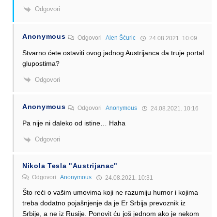
Odgovori
Anonymous
Odgovori
Alen Šćuric
24.08.2021. 10:09
Stvarno ćete ostaviti ovog jadnog Austrijanca da truje portal
glupostima?
Odgovori
Anonymous
Odgovori
Anonymous
24.08.2021. 10:16
Pa nije ni daleko od istine… Haha
Odgovori
Nikola Tesla "Austrijanac"
Odgovori
Anonymous
24.08.2021. 10:31
Što reći o vašim umovima koji ne razumiju humor i kojima
treba dodatno pojašnjenje da je Er Srbija prevoznik iz
Srbije, a ne iz Rusije. Ponovit ću još jednom ako je nekom