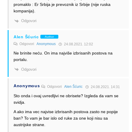
promaklo : Er Srbija je prevoznik iz Srbije (nije ruska
kompanija).
Odgovori
Alen Šćuric
Author
Odgovori
Anonymous
24.08.2021. 12:02
Ne brinite neću. On ima najviše izbrisanih postova na
portalu.
Odgovori
Anonymous
Odgovori
Alen Šćuric
24.08.2021. 14:31
Sto onda i ovaj uvredljivi ne obrisete? Izgleda da vam se
svidja.
A ako ima vec najvise izbrisanih postova zasto ne popije
ban? To vam je bar islo od ruke za one koji nisu sa
austrijske strane.