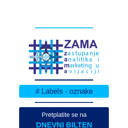
# Labels - oznake
Pretplatite se na
DNEVNI BILTEN