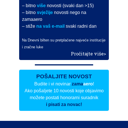
– bitno
više
novosti (svaki dan >15)
– bitno
svježije
novosti nego na
zamaaero
– stiže
na vaš e-mail
svaki radni dan
Na Dnevni bilten su pretplaćene najveće institucije
i zračne luke
Pročitajte više>
POŠALJITE NOVOST
Budite i vi novinar
zama
aero
!
Ako pošaljete 10 novosti koje objavimo
možete postati honorarni suradnik
i pisati za novac!