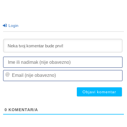
Login
I
ili
n
Em
(n
(n
ob
ob
0
KOMENTAR/A