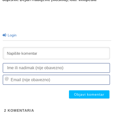
Login
I
ili
n
Em
(n
(n
ob
ob
2
KOMENTAR/A