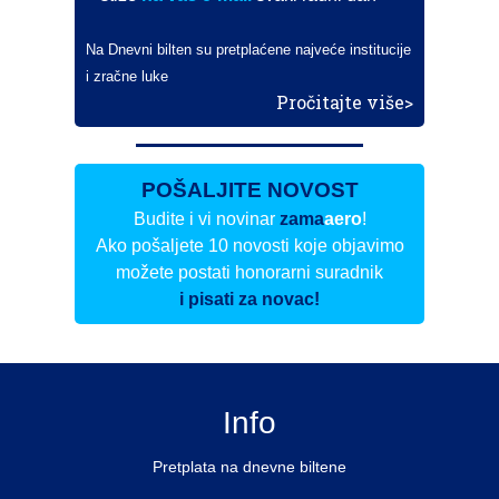
Na Dnevni bilten su pretplaćene najveće institucije
i zračne luke
Pročitajte više>
POŠALJITE NOVOST
Budite i vi novinar
zama
aero
!
Ako pošaljete 10 novosti koje objavimo
možete postati honorarni suradnik
i pisati za novac!
Info
Pretplata na dnevne biltene