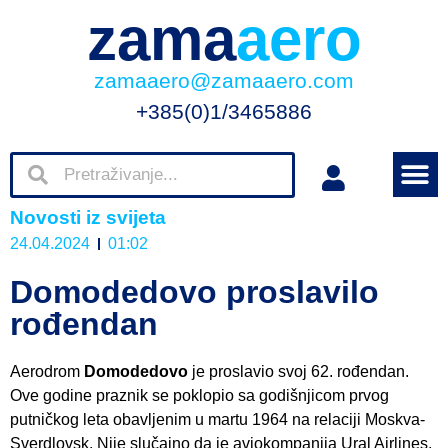
zama
aero
zamaaero@zamaaero.com
+385(0)1/3465886
Novosti iz svijeta
24.04.2024
01:02
Domodedovo proslavilo
rođendan
Aerodrom
Domodedovo
je proslavio svoj 62. rođendan.
Ove godine praznik se poklopio sa godišnjicom prvog
putničkog leta obavljenim u martu 1964 na relaciji Moskva-
Sverdlovsk. Nije slučajno da je aviokompanija Ural Airlines,