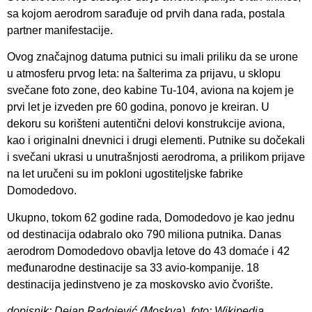
sa kojom aerodrom sarađuje od prvih dana rada, postala
partner manifestacije.
Ovog značajnog datuma putnici su imali priliku da se urone
u atmosferu prvog leta: na šalterima za prijavu, u sklopu
svečane foto zone, deo kabine Tu-104, aviona na kojem je
prvi let je izveden pre 60 godina, ponovo je kreiran. U
dekoru su korišteni autentični delovi konstrukcije aviona,
kao i originalni dnevnici i drugi elementi. Putnike su dočekali
i svečani ukrasi u unutrašnjosti aerodroma, a prilikom prijave
na let uručeni su im pokloni ugostiteljske fabrike
Domodedovo.
Ukupno, tokom 62 godine rada, Domodedovo je kao jednu
od destinacija odabralo oko 790 miliona putnika. Danas
aerodrom Domodedovo obavlja letove do 43 domaće i 42
međunarodne destinacije sa 33 avio-kompanije. 18
destinacija jedinstveno je za moskovsko avio čvorište.
dopisnik: Dejan Radojević (Moskva), foto: Wikipedia