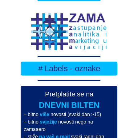
# Labels - oznake
Pretplatite se na
DNEVNI BILTEN
– bitno
više
novosti (svaki dan >15)
– bitno
svježije
novosti nego na
zamaaero
– stiže
na vaš e-mail
svaki radni dan