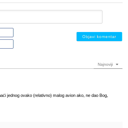
Ime
ili
nadimak
Email
(nije
(nije
obavezno)
obavezno)
Najnoviji
 naći jednog ovako (relativno) malog avion ako, ne dao Bog,