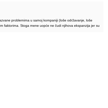
izazvane problemima u samoj kompaniji (loše održavanje, loše
im faktorima. Stoga mene uopće ne čudi njihova ekspanzija jer su