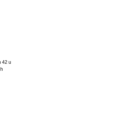
h 42 u
ih