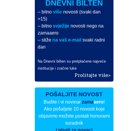
DNEVNI BILTEN
– bitno
više
novosti (svaki dan
>15)
– bitno
svježije
novosti nego na
zamaaero
– stiže
na vaš e-mail
svaki radni
dan
Na Dnevni bilten su pretplaćene najveće
institucije i zračne luke
Pročitajte više>
POŠALJITE NOVOST
Budite i vi novinar
zama
aero
!
Ako pošaljete 10 novosti koje
objavimo možete postati honorarni
suradnik
i pisati za novac!