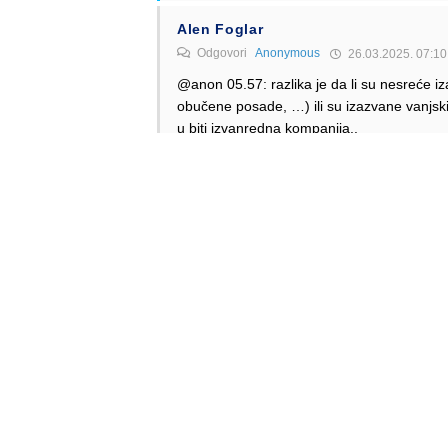
Alen Foglar
Odgovori
Anonymous
26.03.2025. 07:10
@anon 05.57: razlika je da li su nesreće 
obučene posade, …) ili su izazvane vanjsk
u biti izvanredna kompanija..
Odgovori
Anonymous
24.03.2025. 21:39
Nije malo.
Odgovori
Alen Šćuric
Author
Odgovori
Anonymous
24.03.2025. 22:00
Nije.