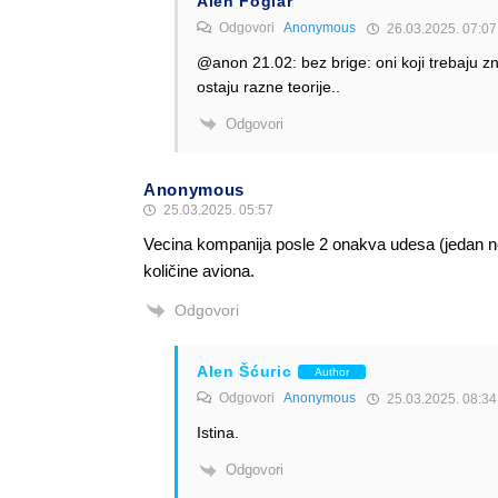
Alen Foglar
Odgovori
Anonymous
26.03.2025. 07:07
@anon 21.02: bez brige: oni koji trebaju zna
ostaju razne teorije..
Odgovori
Anonymous
25.03.2025. 05:57
Vecina kompanija posle 2 onakva udesa (jedan nest
količine aviona.
Odgovori
Alen Šćuric
Author
Odgovori
Anonymous
25.03.2025. 08:34
Istina.
Odgovori