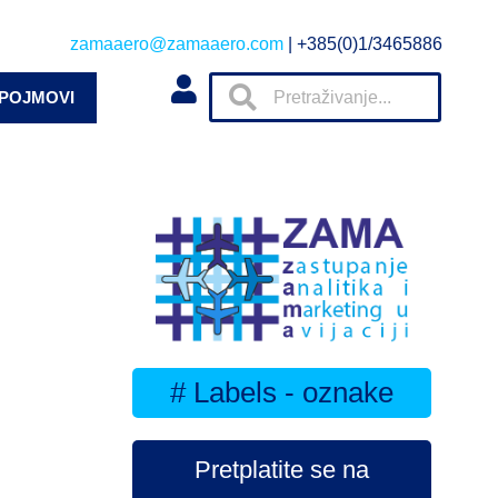
zamaaero@zamaaero.com
| +385(0)1/3465886
 POJMOVI
# Labels - oznake
Pretplatite se na