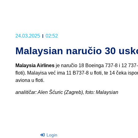
24.03.2025
02:52
Malaysian naručio 30 usk
Malaysia Airlines
je naručio 18 Boeinga 737-8 i 12 737-10
floti). Malayisa već ima 11 B737-8 u floti, te 14 čeka is
aviona u floti.
analitičar: Alen Šćuric (Zagreb), foto: Malaysian
Login