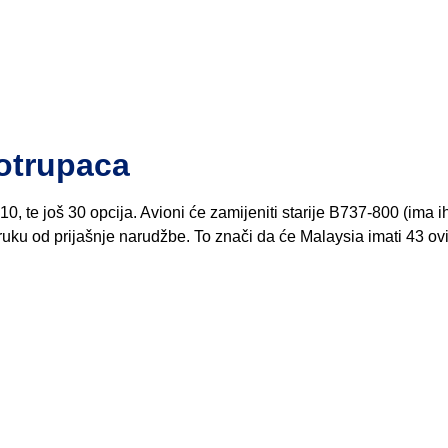
otrupaca
, te još 30 opcija. Avioni će zamijeniti starije B737-800 (ima i
poruku od prijašnje narudžbe. To znači da će Malaysia imati 43 ov