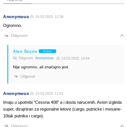
Anonymous
24.03.2025. 12:36
Ogromno.
Odgovori
Alen Šćuric
Author
Odgovori
Anonymous
24.03.2025. 14:04
Nije ogromno, ali značajno jest.
Odgovori
Anonymous
24.03.2025. 11:02
Imaju u upotrebi “Cessna 408” a i dosta narucenih. Avion izgleda
super, dizajniran za regionalne letove (cargo, putnicke i mesane-
10tak putnika i cargo).
Odgovori