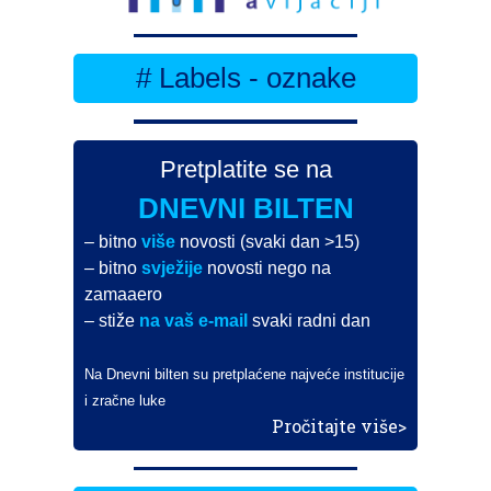
# Labels - oznake
Pretplatite se na
DNEVNI BILTEN
– bitno
više
novosti (svaki dan >15)
– bitno
svježije
novosti nego na
zamaaero
– stiže
na vaš e-mail
svaki radni dan
Na Dnevni bilten su pretplaćene najveće institucije
i zračne luke
Pročitajte više>