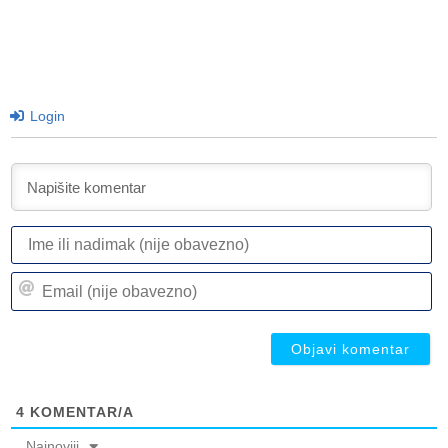
Login
I
ili
n
Em
(n
(n
ob
ob
4
KOMENTAR/A
Najnoviji