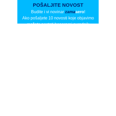
POŠALJITE NOVOST
Budite i vi novinar
zama
aero
!
Ako pošaljete 10 novosti koje objavimo
možete postati honorarni suradnik
i pisati za novac!
Info
Pretplata na dnevne biltene
Update
O nama
Kontakt
Impressum
Privacy Policy