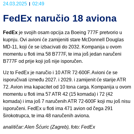
24.03.2025
02:49
FedEx naručio 18 aviona
FedEx
je svojih osam opcija za Boeing 777F pretvorio u
kupnju. Ovi avioni će zamijeniti stare McDonnell Douglas
MD-11, koji će se izbacivati do 2032. Kompanija u ovom
momentu u floti ima 58 B777F, te ima još jedan naručeni
B777F od prije koji još nije isporučen.
Uz to FedEx je naručio i 10 ATR 72-600F. Avioni će se
isporučivati između 2027. i 2029. i zamijenit će starije ATR
72. Avion ima kapacitet od 10 tona carga. Kompanija u ovom
momentu u floti ima 57 ATR 42 (15 komada) i 72 (42
komada) i ima još 7 naručenih ATR 72-600F koji mu još nisu
isporučeni. FedEx u floti ima 471 avion od čega 291
širokotrupca, te ima 48 naručenih aviona.
analitičar: Alen Šćuric (Zagreb), foto: FedEx