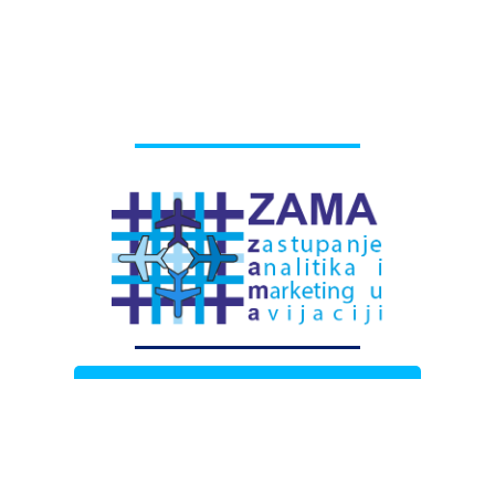
# Labels - oznake
Pretplatite se na