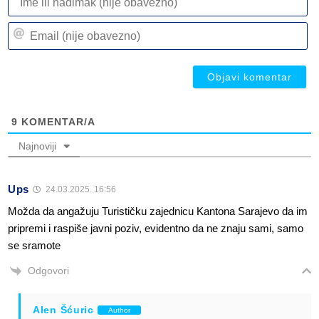
ili
n
Em
(n
(n
ob
ob
9
KOMENTAR/A
Najnoviji
Ups
24.03.2025. 16:56
Možda da angažuju Turističku zajednicu Kantona Sarajevo da im
pripremi i raspiše javni poziv, evidentno da ne znaju sami, samo
se sramote
Odgovori
Alen Šćuric
Author