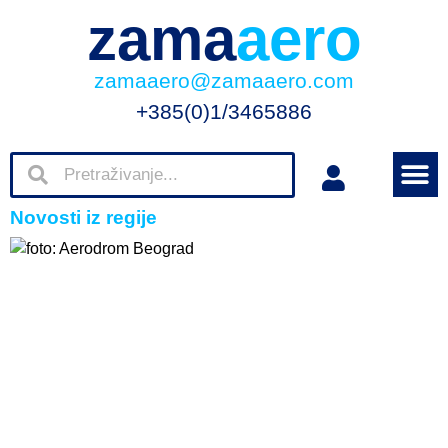
zama
aero
zamaaero@zamaaero.com
+385(0)1/3465886
Novosti iz regije