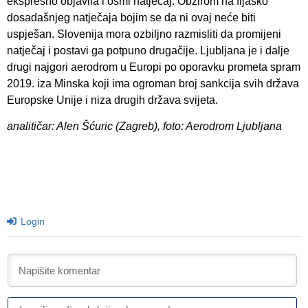
ekspresno objavila i osmi natječaj. Obzirom na fijasko
dosadašnjeg natječaja bojim se da ni ovaj neće biti
uspješan. Slovenija mora ozbiljno razmisliti da promijeni
natječaj i postavi ga potpuno drugačije. Ljubljana je i dalje
drugi najgori aerodrom u Europi po oporavku prometa spram
2019. iza Minska koji ima ogroman broj sankcija svih država
Europske Unije i niza drugih država svijeta.
analitičar: Alen Šćuric (Zagreb), foto: Aerodrom Ljubljana
Login
I