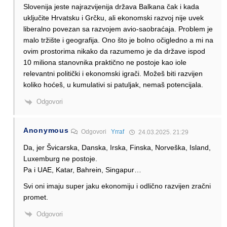
Slovenija jeste najrazvijenija država Balkana čak i kada
uključite Hrvatsku i Grčku, ali ekonomski razvoj nije uvek
liberalno povezan sa razvojem avio-saobraćaja. Problem je
malo tržište i geografija. Ono što je bolno očigledno a mi na
ovim prostorima nikako da razumemo je da države ispod
10 miliona stanovnika praktično ne postoje kao iole
relevantni politički i ekonomski igrači. Možeš biti razvijen
koliko hoćeš, u kumulativi si patuljak, nemaš potencijala.
Odgovori
Anonymous
Odgovori
Yrraf
24.03.2025. 21:29
Da, jer Švicarska, Danska, Irska, Finska, Norveška, Island,
Luxemburg ne postoje.
Pa i UAE, Katar, Bahrein, Singapur…
Svi oni imaju super jaku ekonomiju i odlično razvijen zračni
promet.
Odgovori