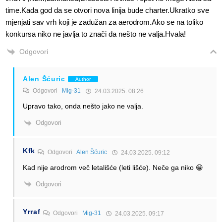
time.Kada god da se otvori nova linija bude charter.Ukratko sve
mjenjati sav vrh koji je zadužan za aerodrom.Ako se na toliko
konkursa niko ne javlja to znači da nešto ne valja.Hvala!
Odgovori
Alen Šćuric
Author
Odgovori
Mig-31
24.03.2025. 08:26
Upravo tako, onda nešto jako ne valja.
Odgovori
Kfk
Odgovori
Alen Šćuric
24.03.2025. 09:12
Kad nije arodrom več letališće (leti lišće). Neče ga niko 😁
Odgovori
Yrraf
Odgovori
Mig-31
24.03.2025. 09:17