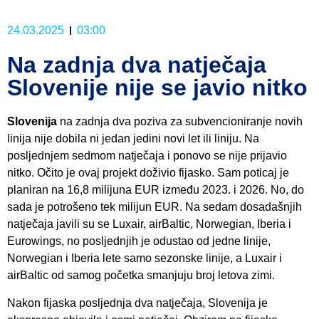
24.03.2025
03:00
Na zadnja dva natječaja
Slovenije nije se javio nitko
Slovenija
na zadnja dva poziva za subvencioniranje novih
linija nije dobila ni jedan jedini novi let ili liniju. Na
posljednjem sedmom natječaja i ponovo se nije prijavio
nitko. Očito je ovaj projekt doživio fijasko. Sam poticaj je
planiran na 16,8 milijuna EUR između 2023. i 2026. No, do
sada je potrošeno tek milijun EUR. Na sedam dosadašnjih
natječaja javili su se Luxair, airBaltic, Norwegian, Iberia i
Eurowings, no posljednjih je odustao od jedne linije,
Norwegian i Iberia lete samo sezonske linije, a Luxair i
airBaltic od samog početka smanjuju broj letova zimi.
Nakon fijaska posljednja dva natječaja, Slovenija je