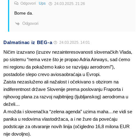
Odgovori
Ups
24.03.2025. 21:26
Bome da.
Odgovori
Dalmatinac iz BEG-a
24.03.2025. 14:01
Ničim izazvano (izuzev nezainteresovanosti slovenačkih Vlada,
po sistemu “nema veze što je propao Adria Airways, sad ćemo
mi regionu da pokažemo kako se razvijaju aerodromi”),
postadoše slepo crevo aviosaobraćaja u Evropi.
Zaista nezasluženo ali nažalost i očekivano s obzirom na
indiferentnost države Slovenije prema poslovanju Fraporta i
njihovog plana za razvoj najbitnijeg (ljubljanskog) aerodroma u
deželi…
A možda i slovenačka “zelena agenda” uzima maha…ne vidi se
panika u redovima vlastodržaca, a i ne žure da povećaju
podsticaje za otvaranje novih linija (očigledno 16,8 milona EUR
nije dovoljno).