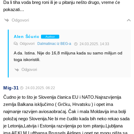
Da li tiha voda breg roni ili je u pitanju nešto drugo, vreme će
pokazati…
Odgovori
Alen Šćuric
Author
Odgovori
Dalmatinac iz BEG-a
24.03.2025. 14:33
A da. Istina. Nije do 16,8 milijuna kada su samo milijun od
toga iskoristili.
Odgovori
Mig-31
24.03.2025. 06:22
Čudno je to što je Slovenija članica EU i NATO.Najrazvijenija
zemlja Balkana isključimo ( Grčku, Hrvatsku ) i opet ima
najmanje razvijen aviosaobraćaj. Čak i mala Moldavija ima bolji
položaj nego Slovenija.Ne bi me čudilo kada bih neko rekao sada
je Letonija,Latvija i Estonija razvijenija po tom pitanju.Ljubljana
ima AF,KLM,Lufthansa,Brussels Airlines i opet ne mogu ništa sa