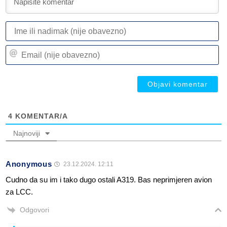
I
ili
n
Em
(n
(n
ob
ob
4
KOMENTAR/A
Najnoviji
Anonymous
23.12.2024. 12:11
Cudno da su im i tako dugo ostali A319. Bas neprimjeren avion
za LCC.
Odgovori