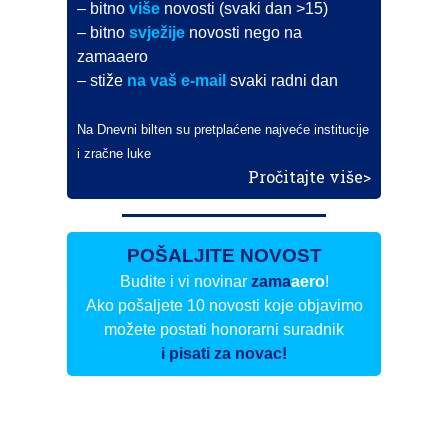
– bitno
više
novosti (svaki dan >15)
– bitno
svježije
novosti nego na
zamaaero
– stiže
na vaš e-mail
svaki radni dan
Na Dnevni bilten su pretplaćene najveće institucije
i zračne luke
Pročitajte više>
POŠALJITE NOVOST
Budite i vi novinar
zama
aero
!
Ako pošaljete 10 novosti koje objavimo
možete postati honorarni suradnik
i pisati za novac!