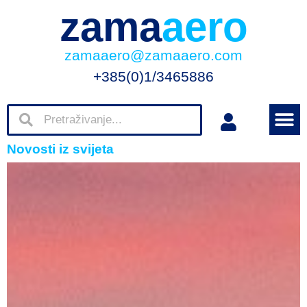
zama
aero
zamaaero@zamaaero.com
+385(0)1/3465886
Novosti iz svijeta