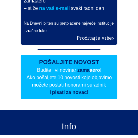
zamaaero
– stiže
na vaš e-mail
svaki radni dan
Na Dnevni bilten su pretplaćene najveće institucije
i zračne luke
Pročitajte više>
POŠALJITE NOVOST
Budite i vi novinar
zama
aero
!
Ako pošaljete 10 novosti koje objavimo
možete postati honorarni suradnik
i pisati za novac!
Info