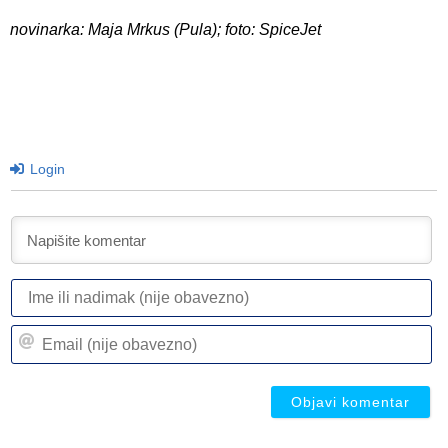
novinarka: Maja Mrkus (Pula); foto: SpiceJet
Login
I
ili
n
Em
(n
(n
ob
ob