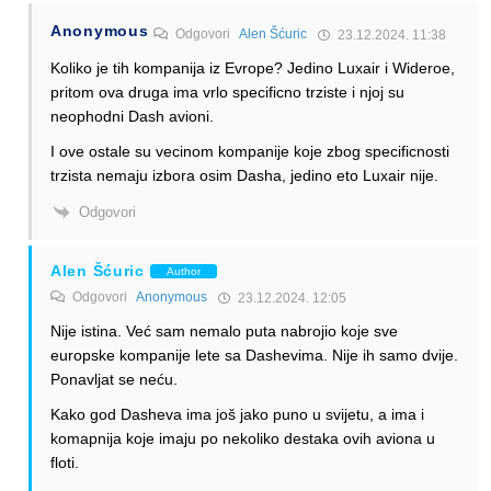
Anonymous
Odgovori
Alen Šćuric
23.12.2024. 11:38
Koliko je tih kompanija iz Evrope? Jedino Luxair i Wideroe,
pritom ova druga ima vrlo specificno trziste i njoj su
neophodni Dash avioni.
I ove ostale su vecinom kompanije koje zbog specificnosti
trzista nemaju izbora osim Dasha, jedino eto Luxair nije.
Odgovori
Alen Šćuric
Author
Odgovori
Anonymous
23.12.2024. 12:05
Nije istina. Već sam nemalo puta nabrojio koje sve
europske kompanije lete sa Dashevima. Nije ih samo dvije.
Ponavljat se neću.
Kako god Dasheva ima još jako puno u svijetu, a ima i
komapnija koje imaju po nekoliko destaka ovih aviona u
floti.