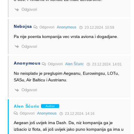
Odgovori
Nebojsa
Odgovori
Anonymous
23.12.2024. 10:59
Pa nije poenta kompanija vec vrsta aviona i dogadjane.
Odgovori
Anonymous
Odgovori
Alen Šćuric
23.12.2024. 14:01
No neisplativ je preglupim Aegeanu, Eurowingsu, LOTu,
SASu, Air Balticu i Austrianu.
Odgovori
Alen Šćuric
Author
Odgovori
Anonymous
23.12.2024. 14:16
Aegean još uvijek ima Dash. Da, niz kompanija ga je
izbacio iz flota, ali još uvijek jako puno kompanija ga ima u