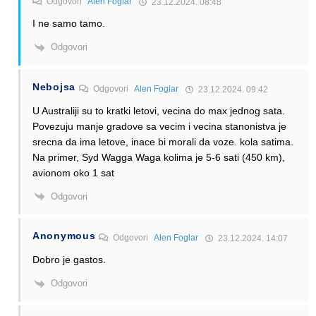
Odgovori
Alen Foglar
23.12.2024. 08:48
I ne samo tamo.
Odgovori
Nebojsa
Odgovori
Alen Foglar
23.12.2024. 09:42
U Australiji su to kratki letovi, vecina do max jednog sata.
Povezuju manje gradove sa vecim i vecina stanonistva je
srecna da ima letove, inace bi morali da voze. kola satima.
Na primer, Syd Wagga Waga kolima je 5-6 sati (450 km),
avionom oko 1 sat
Odgovori
Anonymous
Odgovori
Alen Foglar
23.12.2024. 14:07
Dobro je gastos.
Odgovori