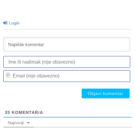
Login
I
ili
n
Em
(n
(n
ob
ob
35
KOMENTAR/A
Najnoviji