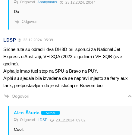
Odgovori
Anonymous
23.12.2024. 20:47
Da
Odgovori
LDSP
23.12.2024. 05:39
Slične rute su odradili dva DH8D pri isporuci za National Jet
Express u Australiji, VH-8QA (2023-e godine) i VH-8QB (ove
godine).
Alpha je imao fuel stop na SPU a Bravo na PUY.
Alphi su sjedala bila izvađena da se napravi mjesto za ferry aux
tank, pretpostavljam da je isti slučaj i s Bravom bio
Odgovori
Alen Šćuric
Author
Odgovori
LDSP
23.12.2024. 09:02
Cool.