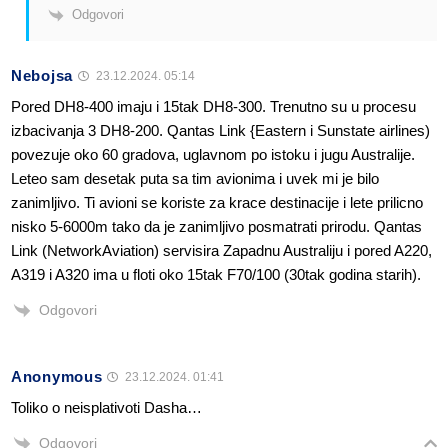
Odgovori
Nebojsa
23.12.2024. 05:14
Pored DH8-400 imaju i 15tak DH8-300. Trenutno su u procesu
izbacivanja 3 DH8-200. Qantas Link {Eastern i Sunstate airlines)
povezuje oko 60 gradova, uglavnom po istoku i jugu Australije.
Leteo sam desetak puta sa tim avionima i uvek mi je bilo
zanimljivo. Ti avioni se koriste za krace destinacije i lete prilicno
nisko 5-6000m tako da je zanimljivo posmatrati prirodu. Qantas
Link (NetworkAviation) servisira Zapadnu Australiju i pored A220,
A319 i A320 ima u floti oko 15tak F70/100 (30tak godina starih).
Odgovori
Anonymous
23.12.2024. 01:41
Toliko o neisplativoti Dasha…
Odgovori