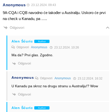
Anonymous
23.12.2024. 09:43
9A-CQA i CQB navodno će također u Australiju. Uskoro će prvi
na check u Kanadu, pa …..
Odgovori
Alen Šćuric
Author
Odgovori
Anonymous
23.12.2024. 10:26
Ma da? Prvi glas. Zgodno.
Odgovori
Anonymous
Odgovori
Anonymous
23.12.2024. 16:32
U Kanadu pa skroz na drugu stranu u Australiju!? Wow
Odgovori
Alen Šćuric
Author