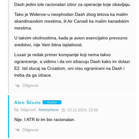
Dash jedini iole racionalan izbor za operacije koje obavljaju.
Tako je Wideroe-u neophodan Dash zbog letova ka malim
skandinavskim mestima, ili Air Canadi ka malim kanadskim
mestima.
U takvim okolnostima, kada je avion esencijalno prevozno
sredstvo, nije Vam bitna isplativost.
Luxair je redak primer kompanije koji nema takvo
ogranicenje, a vidimo i da oni izbacuju Dash kako im dolazi
E2. Isti slucaj sa Croatiom, oni nisu ograniceni na Dash i
treba da ga izbace.
Odgovori
Alen Šćuric
Author
Odgovori
Anonymous
23.12.2024. 15:56
Nije. I ATR bi im bio racionalan.
Odgovori