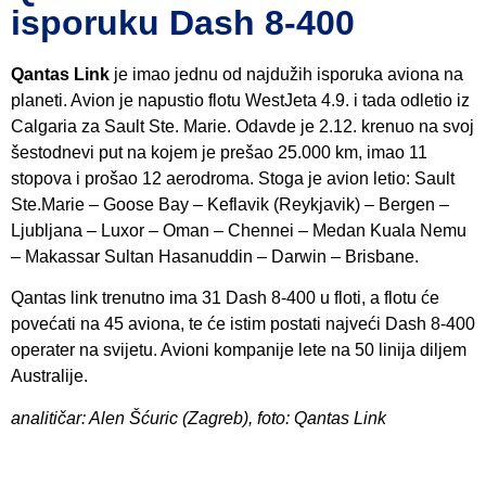
isporuku Dash 8-400
Qantas Link
je imao jednu od najdužih isporuka aviona na
planeti. Avion je napustio flotu WestJeta 4.9. i tada odletio iz
Calgaria za Sault Ste. Marie. Odavde je 2.12. krenuo na svoj
šestodnevi put na kojem je prešao 25.000 km, imao 11
stopova i prošao 12 aerodroma. Stoga je avion letio: Sault
Ste.Marie – Goose Bay – Keflavik (Reykjavik) – Bergen –
Ljubljana – Luxor – Oman – Chennei – Medan Kuala Nemu
– Makassar Sultan Hasanuddin – Darwin – Brisbane.
Qantas link trenutno ima 31 Dash 8-400 u floti, a flotu će
povećati na 45 aviona, te će istim postati najveći Dash 8-400
operater na svijetu. Avioni kompanije lete na 50 linija diljem
Australije.
analitičar: Alen Šćuric (Zagreb), foto: Qantas Link