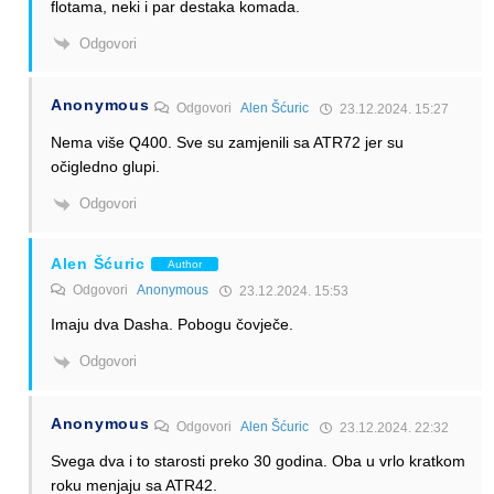
flotama, neki i par destaka komada.
Odgovori
Anonymous
Odgovori
Alen Šćuric
23.12.2024. 15:27
Nema više Q400. Sve su zamjenili sa ATR72 jer su
očigledno glupi.
Odgovori
Alen Šćuric
Author
Odgovori
Anonymous
23.12.2024. 15:53
Imaju dva Dasha. Pobogu čovječe.
Odgovori
Anonymous
Odgovori
Alen Šćuric
23.12.2024. 22:32
Svega dva i to starosti preko 30 godina. Oba u vrlo kratkom
roku menjaju sa ATR42.