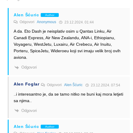
Alen Šćuric
Author
Odgovori
Anonymous
23.12.2024. 01:44
A da. Eto Dash je neisplativ osim u Qantas Linku, Air
Canadi Express, Air New Zealandu, ANA-i, Ethiopianu,
Voyageru, WestJetu, Luxairu, Air Crebecu, Air Inuitu,
Porteru, SpiceJetu, Wideroeu koji svi imaju velik broj ovih
aviona.
Odgovori
Alen Foglar
Odgovori
Alen Šćuric
23.12.2024. 07:54
..i interesantno je, da se tamo nitko ne buni kaj mora letjeti
sa njima..
Odgovori
Alen Šćuric
Author