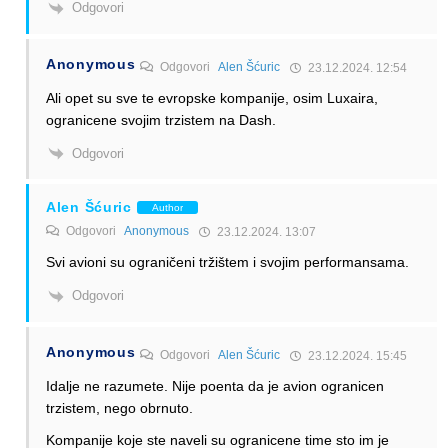
Odgovori
Anonymous
Odgovori
Alen Šćuric
23.12.2024. 12:54
Ali opet su sve te evropske kompanije, osim Luxaira,
ogranicene svojim trzistem na Dash.
Odgovori
Alen Šćuric
Author
Odgovori
Anonymous
23.12.2024. 13:07
Svi avioni su ograničeni tržištem i svojim performansama.
Odgovori
Anonymous
Odgovori
Alen Šćuric
23.12.2024. 15:45
Idalje ne razumete. Nije poenta da je avion ogranicen
trzistem, nego obrnuto.
Kompanije koje ste naveli su ogranicene time sto im je