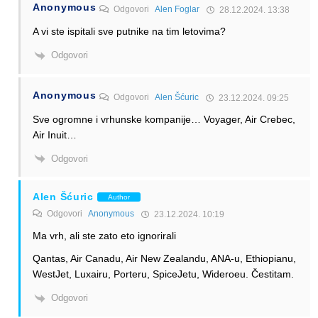
Anonymous
Odgovori
Alen Foglar
28.12.2024. 13:38
A vi ste ispitali sve putnike na tim letovima?
Odgovori
Anonymous
Odgovori
Alen Šćuric
23.12.2024. 09:25
Sve ogromne i vrhunske kompanije… Voyager, Air Crebec,
Air Inuit…
Odgovori
Alen Šćuric
Author
Odgovori
Anonymous
23.12.2024. 10:19
Ma vrh, ali ste zato eto ignorirali
Qantas, Air Canadu, Air New Zealandu, ANA-u, Ethiopianu,
WestJet, Luxairu, Porteru, SpiceJetu, Wideroeu. Čestitam.
Odgovori