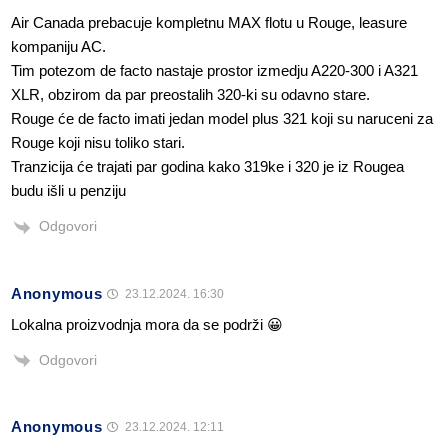
Air Canada prebacuje kompletnu MAX flotu u Rouge, leasure
kompaniju AC.
Tim potezom de facto nastaje prostor izmedju A220-300 i A321
XLR, obzirom da par preostalih 320-ki su odavno stare.
Rouge će de facto imati jedan model plus 321 koji su naruceni za
Rouge koji nisu toliko stari.
Tranzicija će trajati par godina kako 319ke i 320 je iz Rougea
budu išli u penziju
Odgovori
Anonymous
23.12.2024. 16:30
Lokalna proizvodnja mora da se podrži 😀
Odgovori
Anonymous
23.12.2024. 12:11