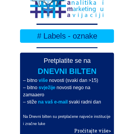
# Labels - oznake
Pretplatite se na
DNEVNI BILTEN
– bitno
više
novosti (svaki dan >15)
– bitno
svježije
novosti nego na
zamaaero
– stiže
na vaš e-mail
svaki radni dan
Na Dnevni bilten su pretplaćene najveće institucije
i zračne luke
Pročitajte više>