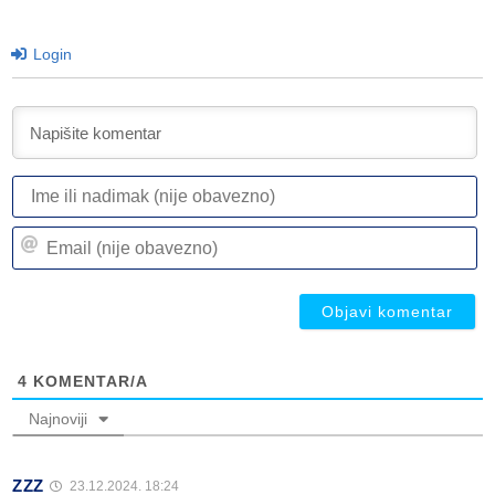
Login
I
ili
n
Em
(n
(n
ob
ob
4
KOMENTAR/A
Najnoviji
ZZZ
23.12.2024. 18:24