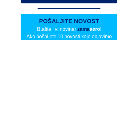
POŠALJITE NOVOST
Budite i vi novinar
zama
aero
!
Ako pošaljete 10 novosti koje objavimo
možete postati honorarni suradnik
i pisati za novac!
Info
Pretplata na dnevne biltene
Update
O nama
Kontakt