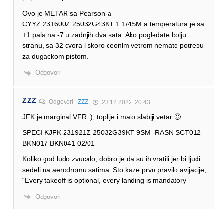
Ovo je METAR sa Pearson-a
CYYZ 231600Z 25032G43KT 1 1/4SM a temperatura je sa
+1 pala na -7 u zadnjih dva sata. Ako pogledate bolju
stranu, sa 32 cvora i skoro ceonim vetrom nemate potrebu
za dugackom pistom.
Odgovori
ZZZ
Odgovori
ZZZ
23.12.2022. 20:43
JFK je marginal VFR :), toplije i malo slabiji vetar 🙂
SPECI KJFK 231921Z 25032G39KT 9SM -RASN SCT012
BKN017 BKN041 02/01
Koliko god ludo zvucalo, dobro je da su ih vratili jer bi ljudi
sedeli na aerodromu satima. Sto kaze prvo pravilo avijacije,
“Every takeoff is optional, every landing is mandatory”
Odgovori