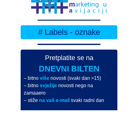
# Labels - oznake
Pretplatite se na
DNEVNI BILTEN
– bitno
više
novosti (svaki dan >15)
– bitno
svježije
novosti nego na
zamaaero
– stiže
na vaš e-mail
svaki radni dan
Na Dnevni bilten su pretplaćene najveće institucije
i zračne luke
Pročitajte više>