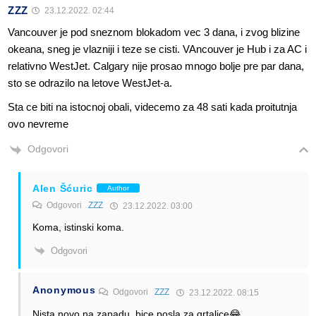
ZZZ
23.12.2022. 02:44
Vancouver je pod sneznom blokadom vec 3 dana, i zvog blizine
okeana, sneg je vlazniji i teze se cisti. VAncouver je Hub i za AC i
relativno WestJet. Calgary nije prosao mnogo bolje pre par dana,
sto se odrazilo na letove WestJet-a.
Sta ce biti na istocnoj obali, videcemo za 48 sati kada proitutnja
ovo nevreme
Odgovori
Alen Šćuric
Author
Odgovori
ZZZ
23.12.2022. 03:00
Koma, istinski koma.
Odgovori
Anonymous
Odgovori
ZZZ
23.12.2022. 08:15
Nista novo na zapadu, bice posla za grtalice😂