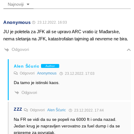
Najnoviji
Anonymous
23.12.2022. 16:03
JU je poletela za JFK ali se upravo ARC vratio iz Mađarske,
nema sletanja na JFK, katastrofalan tajming ali nevreme ne bira.
Odgovori
Alen Šćuric
Author
Odgovori
Anonymous
23.12.2022. 17:03
Da tamo je istinski kaos.
Odgovori
ZZZ
Odgovori
Alen Šćuric
23.12.2022. 17:44
Na FR se vidi da su se popeli na 6000 ft i onda nazad.
Jedan krug je napravljen verovatno za fuel dump i da se
pripreme za povratak.