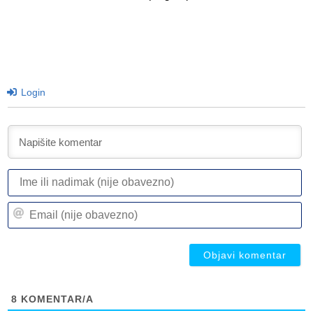
Login
I
ili
n
Em
(n
(n
ob
ob
8
KOMENTAR/A