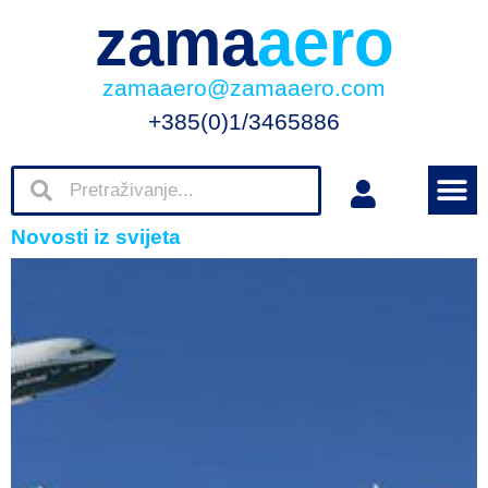
zama
aero
zamaaero@zamaaero.com
+385(0)1/3465886
Novosti iz svijeta