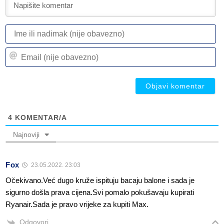
I
ili
n
Em
(n
(n
ob
ob
4
KOMENTAR/A
Najnoviji
Fox
23.05.2022. 23:03
Očekivano.Već dugo kruže ispituju bacaju balone i sada je
sigurno došla prava cijena.Svi pomalo pokušavaju kupirati
Ryanair.Sada je pravo vrijeke za kupiti Max.
Odgovori