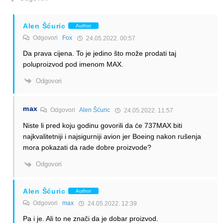
Alen Šćuric
Author
Odgovori
Fox
24.05.2022. 00:57
Da prava cijena. To je jedino što može prodati taj
poluproizvod pod imenom MAX.
Odgovori
max
Odgovori
Alen Šćuric
24.05.2022. 11:57
Niste li pred koju godinu govorili da će 737MAX biti
najkvalitetniji i najsigurniji avion jer Boeing nakon rušenja
mora pokazati da rade dobre proizvode?
Odgovori
Alen Šćuric
Author
Odgovori
max
24.05.2022. 12:39
Pa i je. Ali to ne znači da je dobar proizvod.