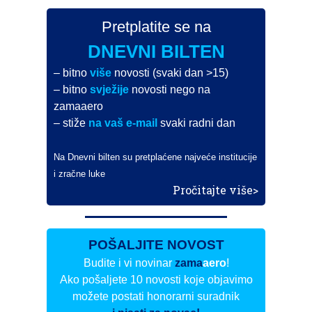
Pretplatite se na
DNEVNI BILTEN
– bitno
više
novosti (svaki dan >15)
– bitno
svježije
novosti nego na
zamaaero
– stiže
na vaš e-mail
svaki radni dan
Na Dnevni bilten su pretplaćene najveće institucije
i zračne luke
Pročitajte više>
POŠALJITE NOVOST
Budite i vi novinar
zama
aero
!
Ako pošaljete 10 novosti koje objavimo
možete postati honorarni suradnik