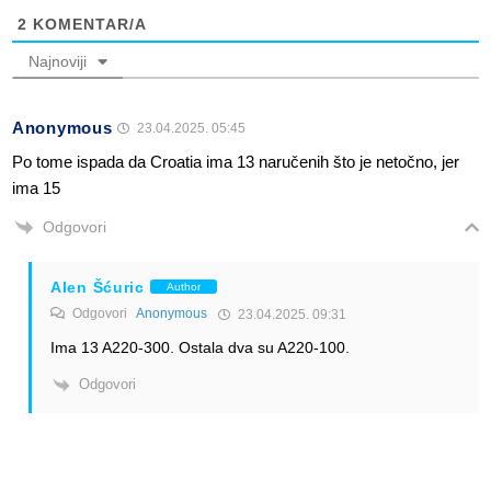
2
KOMENTAR/A
Najnoviji
Anonymous
23.04.2025. 05:45
Po tome ispada da Croatia ima 13 naručenih što je netočno, jer
ima 15
Odgovori
Alen Šćuric
Author
Odgovori
Anonymous
23.04.2025. 09:31
Ima 13 A220-300. Ostala dva su A220-100.
Odgovori