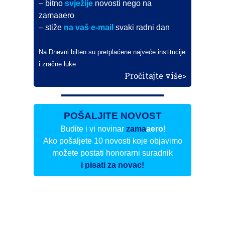
– bitno
svježije
novosti nego na
zamaaero
– stiže
na vaš e-mail
svaki radni dan
Na Dnevni bilten su pretplaćene najveće institucije
i zračne luke
Pročitajte više>
POŠALJITE NOVOST
Budite i vi novinar
zama
aero
!
Ako pošaljete 10 novosti koje objavimo
možete postati honorarni suradnik
i pisati za novac!
Info