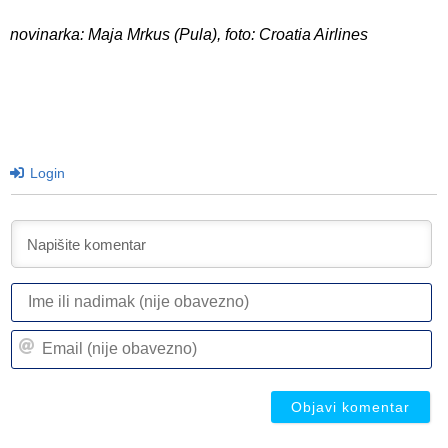
novinarka: Maja Mrkus (Pula), foto: Croatia Airlines
Login
I
ili
n
Em
(n
(n
ob
ob