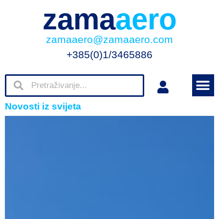
zama
aero
zamaaero@zamaaero.com
+385(0)1/3465886
Novosti iz svijeta