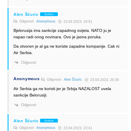
Alen Šćuric
Author
Odgovori
Anonymous
23.04.2023. 19:51
Bjelorusija ima sankcije zapadnog svijeta. NATO ju je
napao radi onog novinara. Ovo je jasna poruka.
Da otvoren je al ga ne koriste zapadne kompanije. Cak ni
Air Serbia.
Odgovori
Anonymous
Odgovori
Alen Šćuric
23.04.2023. 20:36
Air Serbia ga ne koristi jer je Srbija NAZALOST uvela
sankcije Belorusiji.
Odgovori
Alen Šćuric
Author
Odgovori
Anonymous
23.04.2023. 23:41