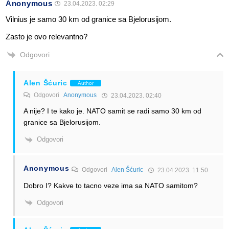
Anonymous
23.04.2023. 02:29
Vilnius je samo 30 km od granice sa Bjelorusijom.
Zasto je ovo relevantno?
Odgovori
Alen Šćuric
Author
Odgovori
Anonymous
23.04.2023. 02:40
A nije? I te kako je. NATO samit se radi samo 30 km od
granice sa Bjelorusijom.
Odgovori
Anonymous
Odgovori
Alen Šćuric
23.04.2023. 11:50
Dobro I? Kakve to tacno veze ima sa NATO samitom?
Odgovori