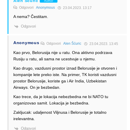
Alen Šćuric
Author
Odgovori
Anonymous
23.04.2023. 13:17
A nema? Čestitam.
Odgovori
Anonymous
Odgovori
Alen Šćuric
23.04.2023. 13:45
Kao prvo, Belorusija nije u ratu. Ona aktivno podrzava
Rusiju u ratu, ali sama ne ucestvuje u njemu.
Kao drugo, vazdusni prostor iznad Belorusije je otvoren i
kompanije lete preko iste. Na primer, TK koristi vazdusni
prostor Belorusije, koriste ga i Air India, Uzbekistan
Airways. On je bezbedan.
Kao trece, da je lokacija nebezbedna ne bi NATO tu
organizovao samit. Lokacija je bezbedna.
Zakljucak: udaljenost Viljnusa i Belorusije je totalno
irelevantna.
Odgovori