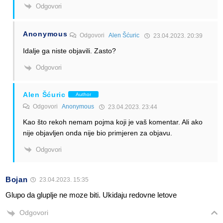
Odgovori
Anonymous
Odgovori
Alen Šćuric
23.04.2023. 20:39
Idalje ga niste objavili. Zasto?
Odgovori
Alen Šćuric
Author
Odgovori
Anonymous
23.04.2023. 23:44
Kao što rekoh nemam pojma koji je vaš komentar. Ali ako
nije objavljen onda nije bio primjeren za objavu.
Odgovori
Bojan
23.04.2023. 15:35
Glupo da gluplje ne moze biti. Ukidaju redovne letove
Odgovori