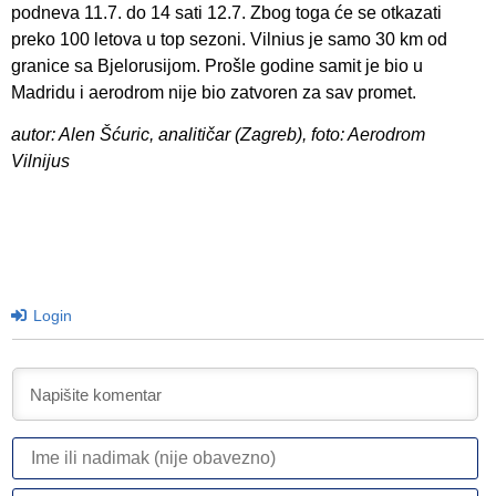
podneva 11.7. do 14 sati 12.7. Zbog toga će se otkazati
preko 100 letova u top sezoni. Vilnius je samo 30 km od
granice sa Bjelorusijom. Prošle godine samit je bio u
Madridu i aerodrom nije bio zatvoren za sav promet.
autor: Alen Šćuric, analitičar (Zagreb), foto: Aerodrom
Vilnijus
Login
I
ili
n