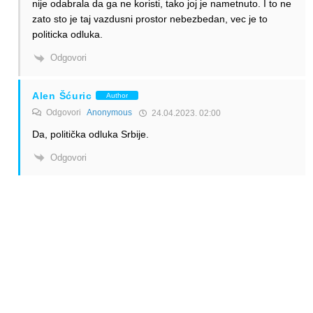
nije odabrala da ga ne koristi, tako joj je nametnuto. I to ne
zato sto je taj vazdusni prostor nebezbedan, vec je to
politicka odluka.
Odgovori
Alen Šćuric
Author
Odgovori
Anonymous
24.04.2023. 02:00
Da, politička odluka Srbije.
Odgovori