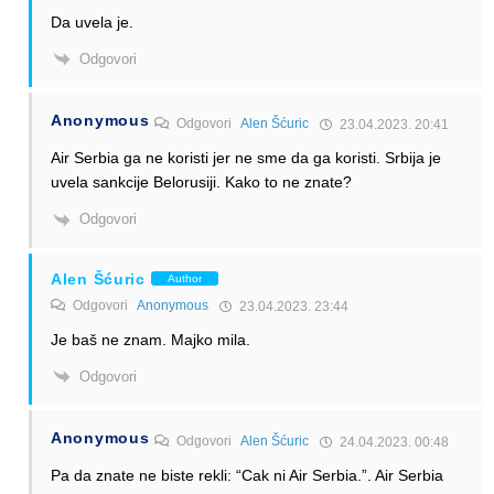
Da uvela je.
Odgovori
Anonymous
Odgovori
Alen Šćuric
23.04.2023. 20:41
Air Serbia ga ne koristi jer ne sme da ga koristi. Srbija je
uvela sankcije Belorusiji. Kako to ne znate?
Odgovori
Alen Šćuric
Author
Odgovori
Anonymous
23.04.2023. 23:44
Je baš ne znam. Majko mila.
Odgovori
Anonymous
Odgovori
Alen Šćuric
24.04.2023. 00:48
Pa da znate ne biste rekli: “Cak ni Air Serbia.”. Air Serbia