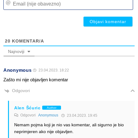
Em
(n
(n
ob
ob
20
KOMENTAR/A
Najnoviji
Anonymous
23.04.2023. 18:22
Zašto mi nije objavljen komentar
Odgovori
Alen Šćuric
Author
Odgovori
Anonymous
23.04.2023. 19:45
Nemam pojma koji je nio vas komentar, ali sigurno je bio
neprimjeren ako nije objavljen.