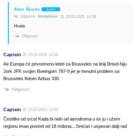
Alen Šćuric
Author
Odgovori
Anonymous
23.02.2025. 14:59
Hvala.
Odgovori
Captain
23.02.2025. 13:38
Air Europa će privremeno leteti za Brusseles na liniji Brisel-Nju
Jork JFK svojim Boeingom 787-9 jer je trenutni problem sa
Brusseles flotom Airbus 330
Odgovori
Captain
23.02.2025. 13:32
Čestitke od srca! Kada bi neki od aerodroma u ex ju i užem
regionu imao promet od 18 miliona…Srećan i uspesan dalji rad