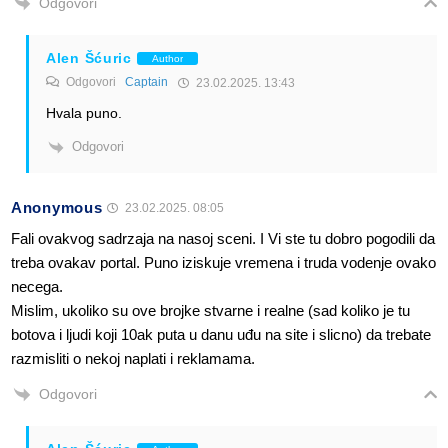
Odgovori
Alen Šćuric
Author
Odgovori
Captain
23.02.2025. 13:43
Hvala puno.
Odgovori
Anonymous
23.02.2025. 08:05
Fali ovakvog sadrzaja na nasoj sceni. I Vi ste tu dobro pogodili da
treba ovakav portal. Puno iziskuje vremena i truda vodenje ovako
necega.
Mislim, ukoliko su ove brojke stvarne i realne (sad koliko je tu
botova i ljudi koji 10ak puta u danu uđu na site i slicno) da trebate
razmisliti o nekoj naplati i reklamama.
Odgovori