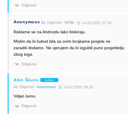
Odgovori
Anonymous
Odgovori
SFSN
24.02.2025. 07:30
Reklame se na Androidu lako blokiraju.
Mislim da bi ludost bila sa ovim brojkama posjete ne
zaraditi dodatno. Ne vjerujem da bi izgubili puno posjetitelja
zbog toga.
Odgovori
Alen Šćuric
Author
Odgovori
Anonymous
24.02.2025. 08:33
Vidjet ćemo.
Odgovori