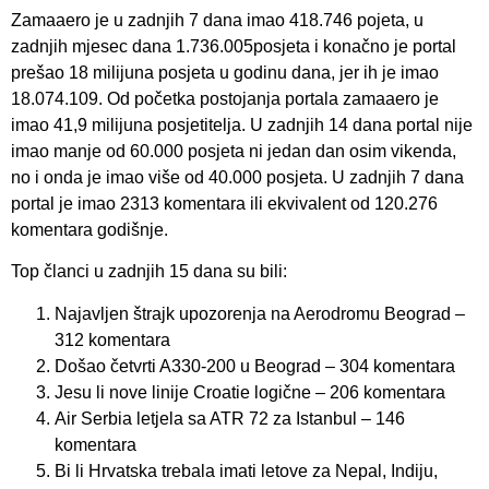
Zamaaero je u zadnjih 7 dana imao 418.746 pojeta, u
zadnjih mjesec dana 1.736.005posjeta i konačno je portal
prešao 18 milijuna posjeta u godinu dana, jer ih je imao
18.074.109. Od početka postojanja portala zamaaero je
imao 41,9 milijuna posjetitelja. U zadnjih 14 dana portal nije
imao manje od 60.000 posjeta ni jedan dan osim vikenda,
no i onda je imao više od 40.000 posjeta. U zadnjih 7 dana
portal je imao 2313 komentara ili ekvivalent od 120.276
komentara godišnje.
Top članci u zadnjih 15 dana su bili:
Najavljen štrajk upozorenja na Aerodromu Beograd –
312 komentara
Došao četvrti A330-200 u Beograd – 304 komentara
Jesu li nove linije Croatie logične – 206 komentara
Air Serbia letjela sa ATR 72 za Istanbul – 146
komentara
Bi li Hrvatska trebala imati letove za Nepal, Indiju,