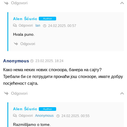
Odgovori
Alen Šćuric
Author
Odgovori
Ian
24.02.2025. 00:57
Hvala puno.
Odgovori
Anonymous
23.02.2025. 18:24
Како нема неких нових спонзора, банера на сајту?
Требали би се потрудити пронаћи још спонзоре, имате добру
посјећеност сајта.
Odgovori
Alen Šćuric
Author
Odgovori
Anonymous
24.02.2025. 00:55
Razmišljamo o tome.