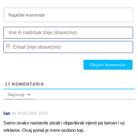
I
ili
n
Em
(n
(n
ob
ob
17
KOMENTAR/A
Najnoviji
Ian
23.02.2025. 18:37
Samo ovako nastavite pisati i objavljivati vijesti pa taman i uz
reklame. Ovaj portal je meni osobno top.