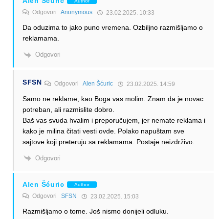
Alen Šćuric
Author
Odgovori
Anonymous
23.02.2025. 10:33
Da oduzima to jako puno vremena. Ozbiljno razmišljamo o
reklamama.
Odgovori
SFSN
Odgovori
Alen Šćuric
23.02.2025. 14:59
Samo ne reklame, kao Boga vas molim. Znam da je novac
potreban, ali razmislite dobro.
Baš vas svuda hvalim i preporučujem, jer nemate reklama i
kako je milina čitati vesti ovde. Polako napuštam sve
sajtove koji preteruju sa reklamama. Postaje neizdrživo.
Odgovori
Alen Šćuric
Author
Odgovori
SFSN
23.02.2025. 15:03
Razmišljamo o tome. Još nismo donijeli odluku.