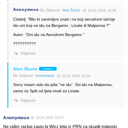
Anonymous
Odgovori
Alen Šćuric
23.01.2025. 10:56
Citatelj: “Bilo bi zanimljivo znati i na koji aerodrom tačnije
idu oni koji ne idu na Bergamo ; Linate ili Malpensa ?”
Autor: “Oni idu na Aerodrom Bergamo.”
??????????
Odgovori
Alen Šćuric
Author
Odgovori
Anonymous
23.01.2025. 12:20
Sorry nisam vido da piše “ne idu”. Svi idu na Malpensu,
samo će Split od ljeta imati za Linate.
Odgovori
Anonymous
23.01.2025. 02:57
Ne vidim razlog zasto bi Wizz letio iz PRN za skuplji milanski