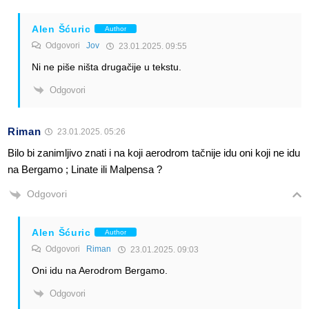
Alen Šćuric
Author
Odgovori
Jov
23.01.2025. 09:55
Ni ne piše ništa drugačije u tekstu.
Odgovori
Riman
23.01.2025. 05:26
Bilo bi zanimljivo znati i na koji aerodrom tačnije idu oni koji ne idu
na Bergamo ; Linate ili Malpensa ?
Odgovori
Alen Šćuric
Author
Odgovori
Riman
23.01.2025. 09:03
Oni idu na Aerodrom Bergamo.
Odgovori