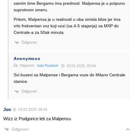
samim time Bergamo ima prednost. Malpensa je u potpuno
suprotnom smeru.
Pritom, Malpensa je u realnosti u oba smisla blize jer ima
vrlo frekventan voz koji vozi (sa 4-5 stajanja) sa MXP do
Centrale-a za 50ak minuta
Odgovori
Anonymous
Odgovori
Ivan Pusineri
23.01.2025. 20:44
Svi busevi sa Malpense i Bergama voze do Milano Centrale
stanice.
Odgovori
Jov
23.01.2025. 09:42
Wizz iz Podgorice leti za Malpensu
Odgovori