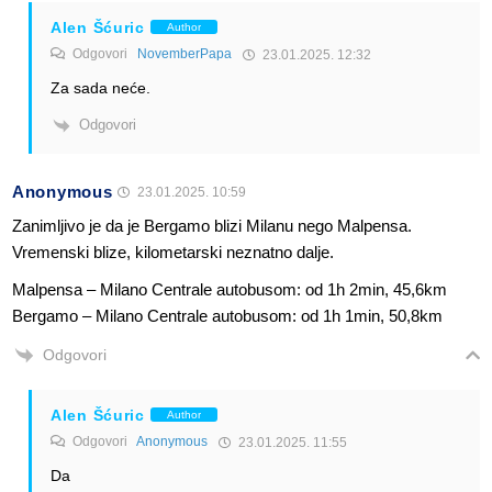
Alen Šćuric
Author
Odgovori
NovemberPapa
23.01.2025. 12:32
Za sada neće.
Odgovori
Anonymous
23.01.2025. 10:59
Zanimljivo je da je Bergamo blizi Milanu nego Malpensa.
Vremenski blize, kilometarski neznatno dalje.
Malpensa – Milano Centrale autobusom: od 1h 2min, 45,6km
Bergamo – Milano Centrale autobusom: od 1h 1min, 50,8km
Odgovori
Alen Šćuric
Author
Odgovori
Anonymous
23.01.2025. 11:55
Da