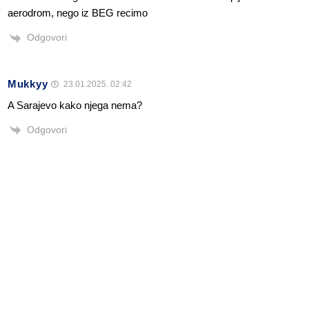
aerodrom, nego iz BEG recimo
Odgovori
Mukkyy
23.01.2025. 02:42
A Sarajevo kako njega nema?
Odgovori