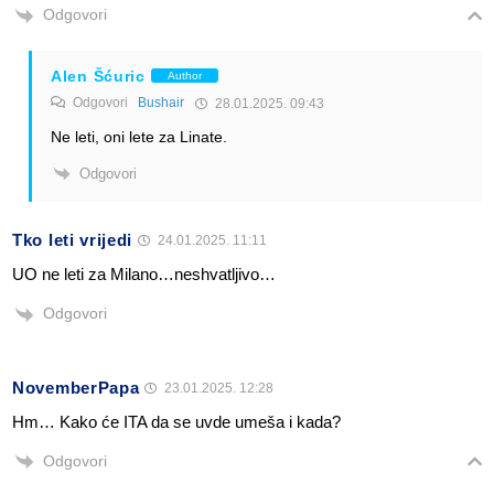
Odgovori
Alen Šćuric
Author
Odgovori
Bushair
28.01.2025. 09:43
Ne leti, oni lete za Linate.
Odgovori
Tko leti vrijedi
24.01.2025. 11:11
UO ne leti za Milano…neshvatljivo…
Odgovori
NovemberPapa
23.01.2025. 12:28
Hm… Kako će ITA da se uvde umeša i kada?
Odgovori