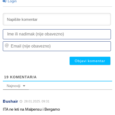
Login
I
ili
n
Em
(n
(n
ob
ob
19
KOMENTAR/A
Najnoviji
Bushair
28.01.2025. 09:31
ITA ne leti na Malpensu i Bergamo