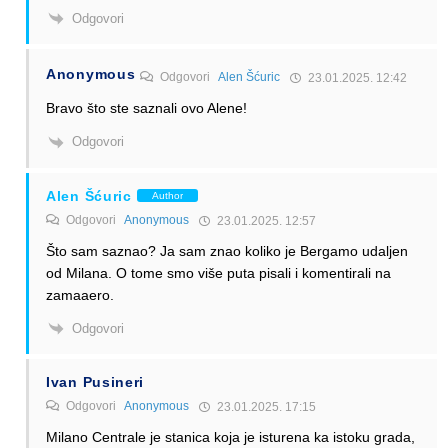
Odgovori
Anonymous
Odgovori
Alen Šćuric
23.01.2025. 12:42
Bravo što ste saznali ovo Alene!
Odgovori
Alen Šćuric
Author
Odgovori
Anonymous
23.01.2025. 12:57
Što sam saznao? Ja sam znao koliko je Bergamo udaljen
od Milana. O tome smo više puta pisali i komentirali na
zamaaero.
Odgovori
Ivan Pusineri
Odgovori
Anonymous
23.01.2025. 17:15
Milano Centrale je stanica koja je isturena ka istoku grada,