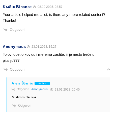
Κωδικ Binance
08.10.2025. 08:57
Your article helped me a lot, is there any more related content?
Thanks!
Odgovori
Anonymous
23.01.2023. 15:27
To ovi opet o kovidu i merema zastite, ili je nesto treće u
pitanju???
Odgovori
Alen Šćuric
Author
Odgovori
Anonymous
23.01.2023. 15:40
Mislimm da nije.
Odgovori