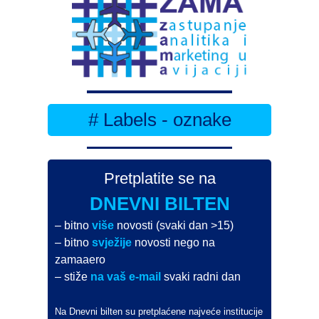
# Labels - oznake
Pretplatite se na
DNEVNI BILTEN
– bitno
više
novosti (svaki dan >15)
– bitno
svježije
novosti nego na
zamaaero
– stiže
na vaš e-mail
svaki radni dan
Na Dnevni bilten su pretplaćene najveće institucije