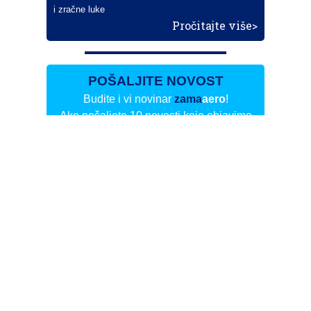
i zračne luke
Pročitajte više>
POŠALJITE NOVOST
Budite i vi novinar
zama
aero
!
Ako pošaljete 10 novosti koje objavimo
možete postati honorarni suradnik
i pisati za novac!
Info
Pretplata na dnevne biltene
Update
O nama