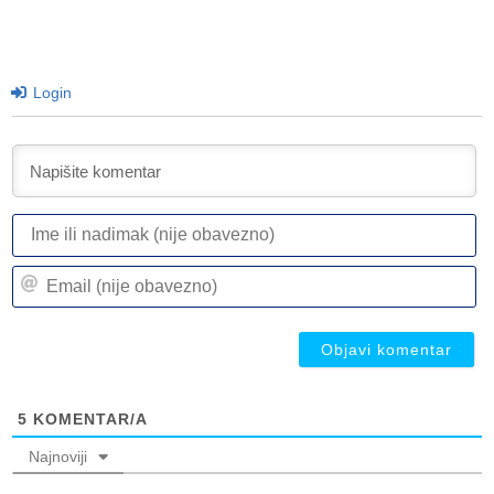
Login
I
ili
n
Em
(n
(n
ob
ob
5
KOMENTAR/A
Najnoviji