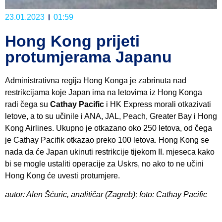
23.01.2023
01:59
Hong Kong prijeti
protumjerama Japanu
Administrativna regija Hong Konga je zabrinuta nad
restrikcijama koje Japan ima na letovima iz Hong Konga
radi čega su
Cathay Pacific
i HK Express morali otkazivati
letove, a to su učinile i ANA, JAL, Peach, Greater Bay i Hong
Kong Airlines. Ukupno je otkazano oko 250 letova, od čega
je Cathay Pacifik otkazao preko 100 letova. Hong Kong se
nada da će Japan ukinuti restrikcije tijekom II. mjeseca kako
bi se mogle ustaliti operacije za Uskrs, no ako to ne učini
Hong Kong će uvesti protumjere.
autor: Alen Šćuric, analitičar (Zagreb); foto: Cathay Pacific