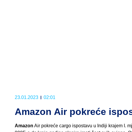
23.01.2023
02:01
Amazon Air pokreće ispost
Amazon
Air pokreće cargo ispostavu u Indiji krajem I. 