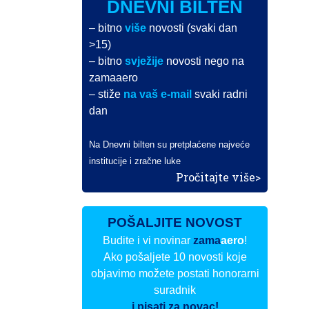
DNEVNI BILTEN
– bitno
više
novosti (svaki dan
>15)
– bitno
svježije
novosti nego na
zamaaero
– stiže
na vaš e-mail
svaki radni
dan
Na Dnevni bilten su pretplaćene najveće
institucije i zračne luke
Pročitajte više>
POŠALJITE NOVOST
Budite i vi novinar
zama
aero
!
Ako pošaljete 10 novosti koje
objavimo možete postati honorarni
suradnik
i pisati za novac!