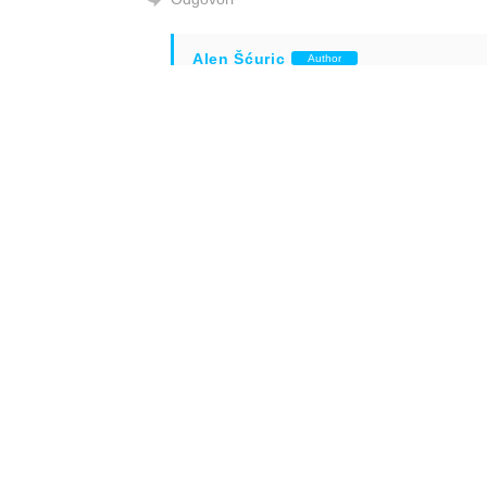
Alen Šćuric
Author
Odgovori
Anonymous
23.01.2023. 09:31
Istina.
Odgovori
Info
Pretplata na dnevne 
Update