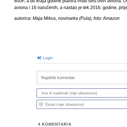
800F, a do kraja godine planira imati šest ovih aviona.
aviona i 16 naručenih, a nastao je tek 2016. godine, pri
autorica: Maja Mrkus, novinarka (Pula), foto: Amazon
Login
4
KOMENTAR/A