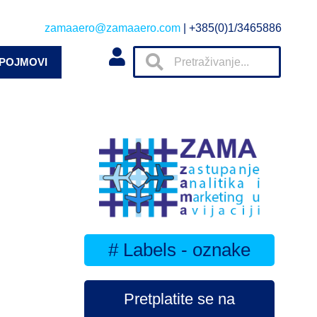
zamaaero@zamaaero.com
| +385(0)1/3465886
 POJMOVI
# Labels - oznake
Pretplatite se na