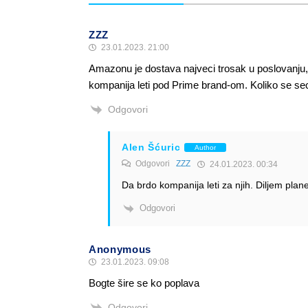
ZZZ
23.01.2023. 21:00
Amazonu je dostava najveci trosak u poslovanju, 
kompanija leti pod Prime brand-om. Koliko se sec
Odgovori
Alen Šćuric
Author
Odgovori
ZZZ
24.01.2023. 00:34
Da brdo kompanija leti za njih. Diljem plane
Odgovori
Anonymous
23.01.2023. 09:08
Bogte šire se ko poplava
Odgovori