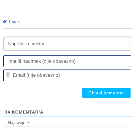
Login
I
ili
n
Em
(n
(n
ob
ob
34
KOMENTAR/A
Najnoviji