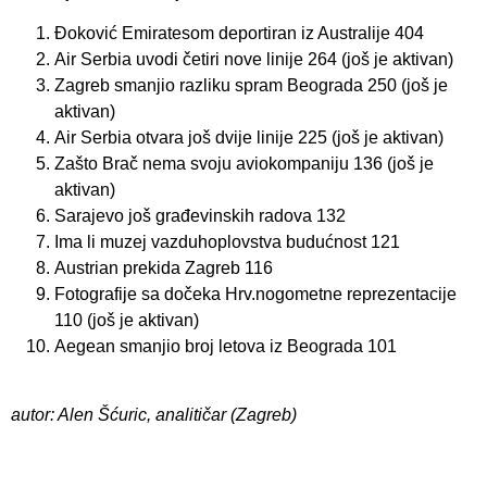
Đoković Emiratesom deportiran iz Australije 404
Air Serbia uvodi četiri nove linije 264 (još je aktivan)
Zagreb smanjio razliku spram Beograda 250 (još je
aktivan)
Air Serbia otvara još dvije linije 225 (još je aktivan)
Zašto Brač nema svoju aviokompaniju 136 (još je
aktivan)
Sarajevo još građevinskih radova 132
Ima li muzej vazduhoplovstva budućnost 121
Austrian prekida Zagreb 116
Fotografije sa dočeka Hrv.nogometne reprezentacije
110 (još je aktivan)
Aegean smanjio broj letova iz Beograda 101
autor: Alen Šćuric, analitičar (Zagreb)