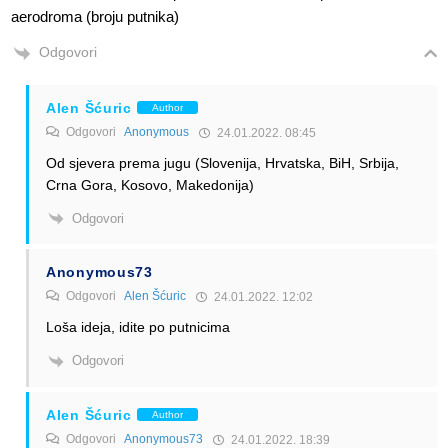
aerodroma (broju putnika)
Odgovori
Alen Šćuric
Author
Odgovori
Anonymous
24.01.2022. 08:45
Od sjevera prema jugu (Slovenija, Hrvatska, BiH, Srbija,
Crna Gora, Kosovo, Makedonija)
Odgovori
Anonymous73
Odgovori
Alen Šćuric
24.01.2022. 12:02
Loša ideja, idite po putnicima
Odgovori
Alen Šćuric
Author
Odgovori
Anonymous73
24.01.2022. 18:39