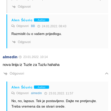
Odgovori
Alen Šćuric
Author
Odgovori
BB
24.01.2022. 08:43
Razmislit ću o vašem prijedlogu.
Odgovori
almedin
23.01.2022. 10:14
nova linija iz Tuzle za Tuzlu hahaha
Odgovori
Alen Šćuric
Author
Odgovori
almedin
23.01.2022. 11:57
No, no, lapsus. Tek je postavljeno. Dajte ne pretjerujte.
Treba vremena da se stvari srede.