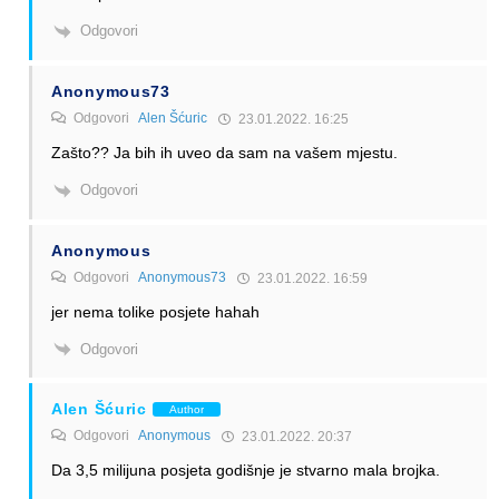
Odgovori
Anonymous73
Odgovori
Alen Šćuric
23.01.2022. 16:25
Zašto?? Ja bih ih uveo da sam na vašem mjestu.
Odgovori
Anonymous
Odgovori
Anonymous73
23.01.2022. 16:59
jer nema tolike posjete hahah
Odgovori
Alen Šćuric
Author
Odgovori
Anonymous
23.01.2022. 20:37
Da 3,5 milijuna posjeta godišnje je stvarno mala brojka.