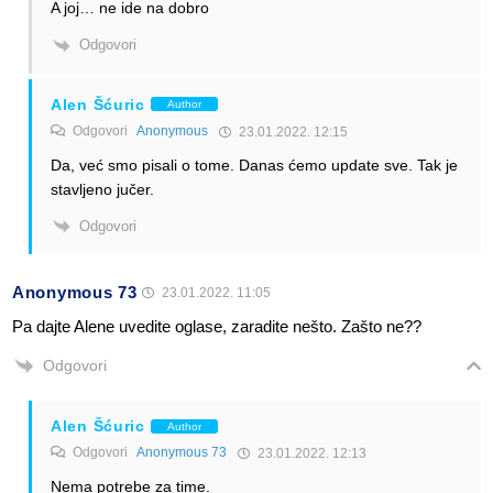
A joj… ne ide na dobro
Odgovori
Alen Šćuric
Author
Odgovori
Anonymous
23.01.2022. 12:15
Da, već smo pisali o tome. Danas ćemo update sve. Tak je
stavljeno jučer.
Odgovori
Anonymous 73
23.01.2022. 11:05
Pa dajte Alene uvedite oglase, zaradite nešto. Zašto ne??
Odgovori
Alen Šćuric
Author
Odgovori
Anonymous 73
23.01.2022. 12:13
Nema potrebe za time.