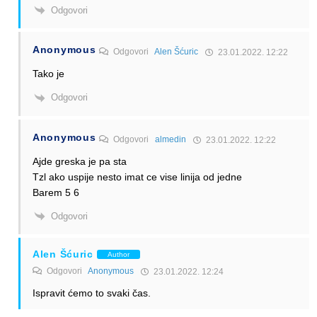
Odgovori
Anonymous
Odgovori
Alen Šćuric
23.01.2022. 12:22
Tako je
Odgovori
Anonymous
Odgovori
almedin
23.01.2022. 12:22
Ajde greska je pa sta
Tzl ako uspije nesto imat ce vise linija od jedne
Barem 5 6
Odgovori
Alen Šćuric
Author
Odgovori
Anonymous
23.01.2022. 12:24
Ispravit ćemo to svaki čas.
Odgovori