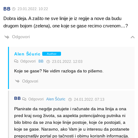
BB
23.01.2022. 10:22
Dobra ideja. A zašto ne sve linije je iz regije a nove da budu
drugom bojom (zelena), one koje se gase recimo crvenom…?
Odgovori
Alen Šćuric
Author
Odgovori
BB
23.01.2022. 12:03
Koje se gase? Ne vidim razloga da to pišemo.
Odgovori
BB
Odgovori
Alen Šćuric
24.01.2022. 07:13
Planirate da negdje putujete i računate da ima linija a ona
pred kraj svog života, sa aspekta potencijalnog putnika ni
bilo bitno da se zna koje linije postoje, koje će postojati, a
koje se gase. Naravno, ako Vam je u interesu da postanete
prepoznatljiv portal po tačnosti i obimu korisnih informacija.