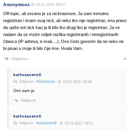
Anonymous
25.01.2022. 09:47
Off-topic, ali vezano je za nicknamove. Ja sam trenutno
registriran i imam ovaj nick, ali neko tko nije registriran, ima pravo
da upiše isti nick kao ja ili bilo tko drugi tko je registriran. Ja se
nadam da se može vidjeti razlika registriranih i neregistriranih
čitaoca (IP adresa, e-mail,…). Ovo čisto govorim da ne neko ne
bi pisao u moje ili bilo čije ime. Hvala Vam.
Odgovori
karlozaceroti
Odgovori
Anonymous
25.01.2022. 09:48
Ovo sam ja.
Odgovori
karlozaceroti
Odgovori
karlozaceroti
25.01.2022. 09:51