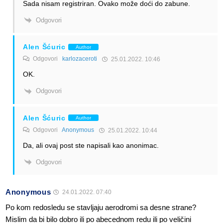
Sada nisam registriran. Ovako može doći do zabune.
Odgovori
Alen Šćuric
Author
Odgovori
karlozaceroti
25.01.2022. 10:46
OK.
Odgovori
Alen Šćuric
Author
Odgovori
Anonymous
25.01.2022. 10:44
Da, ali ovaj post ste napisali kao anonimac.
Odgovori
Anonymous
24.01.2022. 07:40
Po kom redosledu se stavljaju aerodromi sa desne strane?
Mislim da bi bilo dobro ili po abecednom redu ili po veličini