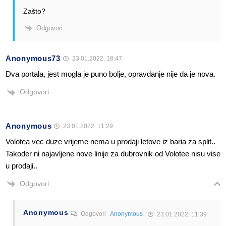
Zašto?
Odgovori
Anonymous73
23.01.2022. 18:47
Dva portala, jest mogla je puno bolje, opravdanje nije da je nova.
Odgovori
Anonymous
23.01.2022. 11:29
Volotea vec duze vrijeme nema u prodaji letove iz baria za split..
Takoder ni najavljene nove linije za dubrovnik od Volotee nisu vise
u prodaji..
Odgovori
Anonymous
Odgovori
Anonymous
23.01.2022. 11:39