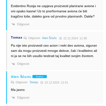
Evidentno Rusija ne uspjeva proizvesti planirane avione i
oni opako kasne! Uz to prerformanse aviona će biti
tragično loše, daleko gore od prvotno planiranih. Dakle?
Odgovori
Tomas
Odgovori
Alen Šćuric
22.12.2024. 11:38
Pa nije isto proizvesti ceo acion i neki deo aviona, siguran
sam da mogu proizvesti mnoge delove, čak i kvalitetno ali
ni ja se ne bih usudio testirati taj kvalitet svojim životom.
Odgovori
Alen Šćuric
Author
Odgovori
Tomas
22.12.2024. 12:41
Ma jasno.
Odgovori