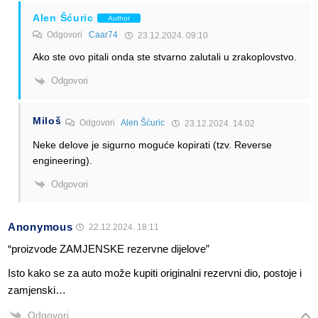
Alen Šćuric
Author
Odgovori
Caar74
23.12.2024. 09:10
Ako ste ovo pitali onda ste stvarno zalutali u zrakoplovstvo.
Odgovori
Miloš
Odgovori
Alen Šćuric
23.12.2024. 14:02
Neke delove je sigurno moguće kopirati (tzv. Reverse
engineering).
Odgovori
Anonymous
22.12.2024. 18:11
“proizvode ZAMJENSKE rezervne dijelove”
Isto kako se za auto može kupiti originalni rezervni dio, postoje i
zamjenski…
Odgovori