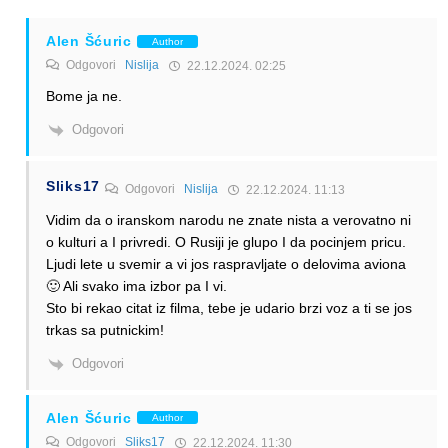
Alen Šćuric
Author
Odgovori
Nislija
22.12.2024. 02:25
Bome ja ne.
Odgovori
Sliks17
Odgovori
Nislija
22.12.2024. 11:13
Vidim da o iranskom narodu ne znate nista a verovatno ni
o kulturi a I privredi. O Rusiji je glupo I da pocinjem pricu.
Ljudi lete u svemir a vi jos raspravljate o delovima aviona
🙂 Ali svako ima izbor pa I vi.
Sto bi rekao citat iz filma, tebe je udario brzi voz a ti se jos
trkas sa putnickim!
Odgovori
Alen Šćuric
Author
Odgovori
Sliks17
22.12.2024. 11:30