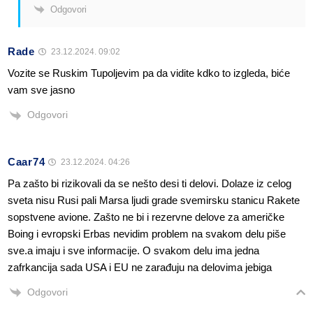
Odgovori
Rade
23.12.2024. 09:02
Vozite se Ruskim Tupoljevim pa da vidite kdko to izgleda, biće
vam sve jasno
Odgovori
Caar74
23.12.2024. 04:26
Pa zašto bi rizikovali da se nešto desi ti delovi. Dolaze iz celog
sveta nisu Rusi pali Marsa ljudi grade svemirsku stanicu Rakete
sopstvene avione. Zašto ne bi i rezervne delove za američke
Boing i evropski Erbas nevidim problem na svakom delu piše
sve.a imaju i sve informacije. O svakom delu ima jedna
zafrkancija sada USA i EU ne zarađuju na delovima jebiga
Odgovori