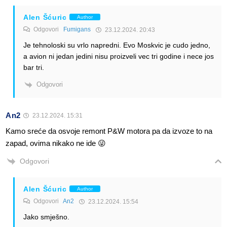
Alen Šćuric
Author
Odgovori
Fumigans
23.12.2024. 20:43
Je tehnoloski su vrlo napredni. Evo Moskvic je cudo jedno,
a avion ni jedan jedini nisu proizveli vec tri godine i nece jos
bar tri.
Odgovori
An2
23.12.2024. 15:31
Kamo sreće da osvoje remont P&W motora pa da izvoze to na
zapad, ovima nikako ne ide 😜
Odgovori
Alen Šćuric
Author
Odgovori
An2
23.12.2024. 15:54
Jako smješno.