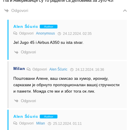
Па и Американци су то радили са деловима за Југо 45!
Odgovori
Alen Šćuric
Author
Odgovori
Anonymous
24.12.2024. 02:35
Jel Jugo 45 i Airbus A350 su ista stvar.
Odgovori
Milan
Odgovori
Alen Šćuric
24.12.2024. 16:36
Поштовани Алене, ваш смисао за хумор, иронију,
сарказам је обрнуто пропорционалан вашој стручности
и памети. Можда сте ми и због тога ок лик.
Odgovori
Alen Šćuric
Author
Odgovori
Milan
25.12.2024. 01:11