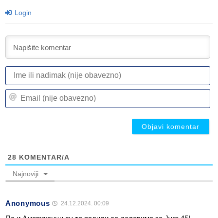
Login
I
ili
n
Em
(n
(n
ob
ob
28
KOMENTAR/A
Najnoviji
Anonymous
24.12.2024. 00:09