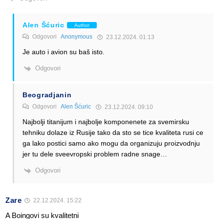
Alen Šćuric
Author
Odgovori
Anonymous
23.12.2024. 01:13
Je auto i avion su baš isto.
Odgovori
Beogradjanin
Odgovori
Alen Šćuric
23.12.2024. 09:10
Najbolji titanijum i najbolje komponenete za svemirsku
tehniku dolaze iz Rusije tako da sto se tice kvaliteta rusi ce
ga lako postici samo ako mogu da organizuju proizvodnju
jer tu dele sveevropski problem radne snage…
Odgovori
Zare
22.12.2024. 15:22
A Boingovi su kvalitetni