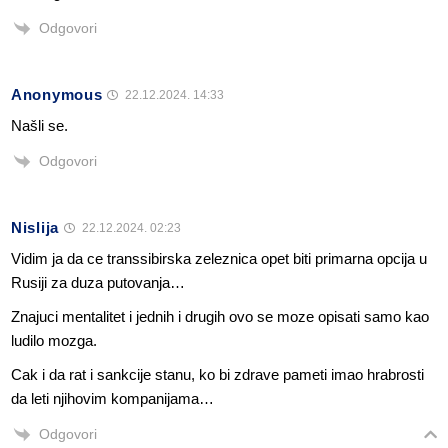
Odgovori
Anonymous
22.12.2024. 14:33
Našli se.
Odgovori
Nislija
22.12.2024. 02:23
Vidim ja da ce transsibirska zeleznica opet biti primarna opcija u
Rusiji za duza putovanja…
Znajuci mentalitet i jednih i drugih ovo se moze opisati samo kao
ludilo mozga.
Cak i da rat i sankcije stanu, ko bi zdrave pameti imao hrabrosti
da leti njihovim kompanijama…
Odgovori