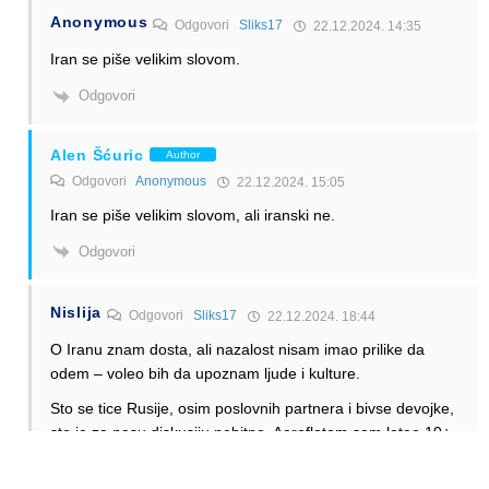
Anonymous
Odgovori
Sliks17
22.12.2024. 14:35
Iran se piše velikim slovom.
Odgovori
Alen Šćuric
Author
Odgovori
Anonymous
22.12.2024. 15:05
Iran se piše velikim slovom, ali iranski ne.
Odgovori
Nislija
Odgovori
Sliks17
22.12.2024. 18:44
O Iranu znam dosta, ali nazalost nisam imao prilike da
odem – voleo bih da upoznam ljude i kulture.
Sto se tice Rusije, osim poslovnih partnera i bivse devojke,
sto je za nasu diskusiju nebitno, Aeroflotom sam leteo 10+
puta u pred-korona periodu.