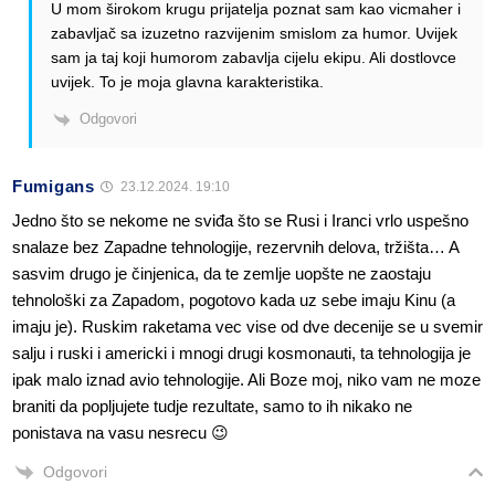
U mom širokom krugu prijatelja poznat sam kao vicmaher i
zabavljač sa izuzetno razvijenim smislom za humor. Uvijek
sam ja taj koji humorom zabavlja cijelu ekipu. Ali dostlovce
uvijek. To je moja glavna karakteristika.
Odgovori
Fumigans
23.12.2024. 19:10
Jedno što se nekome ne sviđa što se Rusi i Iranci vrlo uspešno
snalaze bez Zapadne tehnologije, rezervnih delova, tržišta… A
sasvim drugo je činjenica, da te zemlje uopšte ne zaostaju
tehnološki za Zapadom, pogotovo kada uz sebe imaju Kinu (a
imaju je). Ruskim raketama vec vise od dve decenije se u svemir
salju i ruski i americki i mnogi drugi kosmonauti, ta tehnologija je
ipak malo iznad avio tehnologije. Ali Boze moj, niko vam ne moze
braniti da popljujete tudje rezultate, samo to ih nikako ne
ponistava na vasu nesrecu 😉
Odgovori