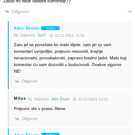
Zasto mi niste odobrili komentar??
Odgovori
Alen Šćuric
Author
Odgovori
Su27
22.12.2024. 11:31
Zato jel se ponašate ko malo dijete, zato jel su vam
komentari uvrijedljivi, potpuno nesuvisli, krajnje
neracionalni, provokatorski, zapravo totalno jadni. Malo koji
komentar ću vam dozvoliti u budućnosti. Ovakve sigurno
NE!
Odgovori
Milos
Odgovori
Alen Šćuric
22.12.2024. 12:01
Potpuno ste u pravu, Alene
Odgovori
Alen Šćuric
Author