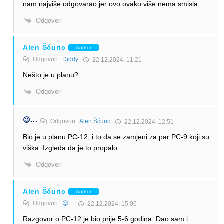
nam najviše odgovarao jer ovo ovako više nema smisla..
Odgovori
Alen Šćuric
Author
Odgovori
Diddy
22.12.2024. 11:21
Nešto je u planu?
Odgovori
😉...
Odgovori
Alen Šćuric
22.12.2024. 12:51
Bio je u planu PC-12, i to da se zamjeni za par PC-9 koji su
viška. Izgleda da je to propalo.
Odgovori
Alen Šćuric
Author
Odgovori
😉...
22.12.2024. 15:06
Razgovor o PC-12 je bio prije 5-6 godina. Dao sam i