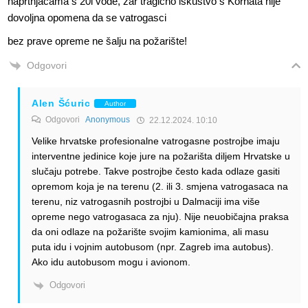
naprtnjačama s 20l vode, zar tragično iskustvo s Kornata nije
dovoljna opomena da se vatrogasci
bez prave opreme ne šalju na požarište!
Odgovori
Alen Šćuric
Author
Odgovori
Anonymous
22.12.2024. 10:10
Velike hrvatske profesionalne vatrogasne postrojbe imaju
interventne jedinice koje jure na požarišta diljem Hrvatske u
slučaju potrebe. Takve postrojbe često kada odlaze gasiti
opremom koja je na terenu (2. ili 3. smjena vatrogasaca na
terenu, niz vatrogasnih postrojbi u Dalmaciji ima više
opreme nego vatrogasaca za nju). Nije neuobičajna praksa
da oni odlaze na požarište svojim kamionima, ali masu
puta idu i vojnim autobusom (npr. Zagreb ima autobus).
Ako idu autobusom mogu i avionom.
Odgovori