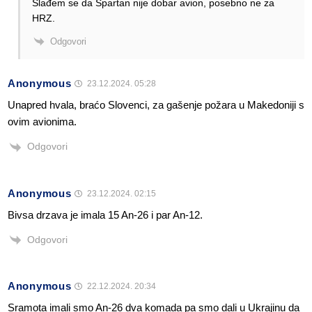
Slađem se da Spartan nije dobar avion, posebno ne za
HRZ.
Odgovori
Anonymous
23.12.2024. 05:28
Unapred hvala, braćo Slovenci, za gašenje požara u Makedoniji s
ovim avionima.
Odgovori
Anonymous
23.12.2024. 02:15
Bivsa drzava je imala 15 An-26 i par An-12.
Odgovori
Anonymous
22.12.2024. 20:34
Sramota imali smo An-26 dva komada pa smo dali u Ukrajinu da