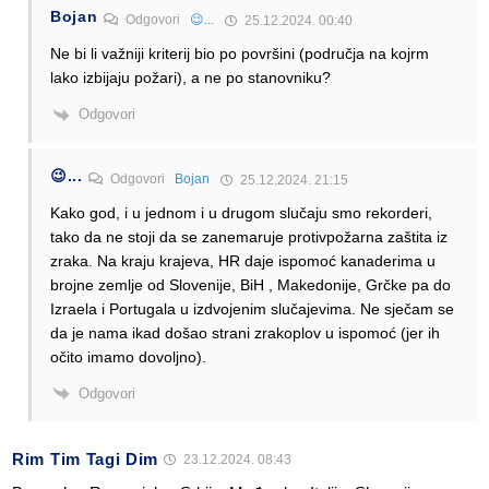
Bojan
Odgovori
😉...
25.12.2024. 00:40
Ne bi li važniji kriterij bio po površini (područja na kojrm
lako izbijaju požari), a ne po stanovniku?
Odgovori
😉...
Odgovori
Bojan
25.12.2024. 21:15
Kako god, i u jednom i u drugom slučaju smo rekorderi,
tako da ne stoji da se zanemaruje protivpožarna zaštita iz
zraka. Na kraju krajeva, HR daje ispomoć kanaderima u
brojne zemlje od Slovenije, BiH , Makedonije, Grčke pa do
Izraela i Portugala u izdvojenim slučajevima. Ne sječam se
da je nama ikad došao strani zrakoplov u ispomoć (jer ih
očito imamo dovoljno).
Odgovori
Rim Tim Tagi Dim
23.12.2024. 08:43