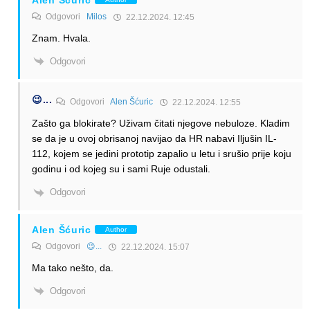
Odgovori
Milos
22.12.2024. 12:45
Znam. Hvala.
Odgovori
😉...
Odgovori
Alen Šćuric
22.12.2024. 12:55
Zašto ga blokirate? Uživam čitati njegove nebuloze. Kladim
se da je u ovoj obrisanoj navijao da HR nabavi Iljušin IL-
112, kojem se jedini prototip zapalio u letu i srušio prije koju
godinu i od kojeg su i sami Ruje odustali.
Odgovori
Alen Šćuric
Author
Odgovori
😉...
22.12.2024. 15:07
Ma tako nešto, da.
Odgovori