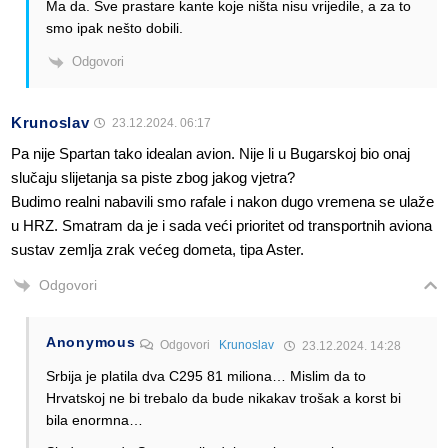
Ma da. Sve prastare kante koje ništa nisu vrijedile, a za to
smo ipak nešto dobili.
Odgovori
Krunoslav
23.12.2024. 06:17
Pa nije Spartan tako idealan avion. Nije li u Bugarskoj bio onaj
slučaju slijetanja sa piste zbog jakog vjetra?
Budimo realni nabavili smo rafale i nakon dugo vremena se ulaže
u HRZ. Smatram da je i sada veći prioritet od transportnih aviona
sustav zemlja zrak većeg dometa, tipa Aster.
Odgovori
Anonymous
Odgovori
Krunoslav
23.12.2024. 14:28
Srbija je platila dva C295 81 miliona… Mislim da to
Hrvatskoj ne bi trebalo da bude nikakav trošak a korst bi
bila enormna…