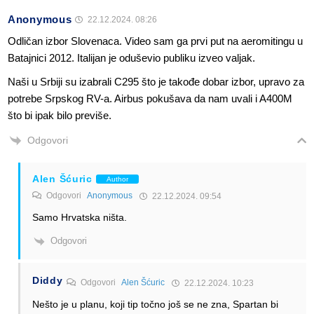
Anonymous
22.12.2024. 08:26
Odličan izbor Slovenaca. Video sam ga prvi put na aeromitingu u
Batajnici 2012. Italijan je oduševio publiku izveo valjak.
Naši u Srbiji su izabrali C295 što je takođe dobar izbor, upravo za
potrebe Srpskog RV-a. Airbus pokušava da nam uvali i A400M
što bi ipak bilo previše.
Odgovori
Alen Šćuric
Author
Odgovori
Anonymous
22.12.2024. 09:54
Samo Hrvatska ništa.
Odgovori
Diddy
Odgovori
Alen Šćuric
22.12.2024. 10:23
Nešto je u planu, koji tip točno još se ne zna, Spartan bi