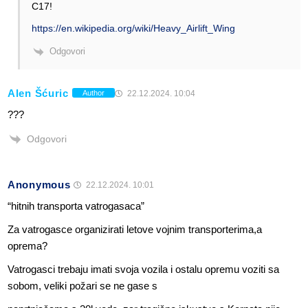
C17!
https://en.wikipedia.org/wiki/Heavy_Airlift_Wing
Odgovori
Alen Šćuric
22.12.2024. 10:04
Author
???
Odgovori
Anonymous
22.12.2024. 10:01
“hitnih transporta vatrogasaca”
Za vatrogasce organizirati letove vojnim transporterima,a
oprema?
Vatrogasci trebaju imati svoja vozila i ostalu opremu voziti sa
sobom, veliki požari se ne gase s