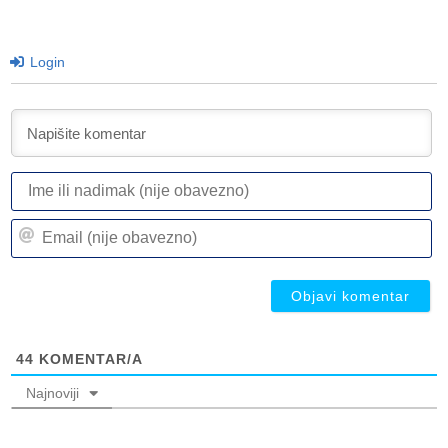
Login
I
ili
n
Em
(n
(n
ob
ob
44
KOMENTAR/A
Najnoviji