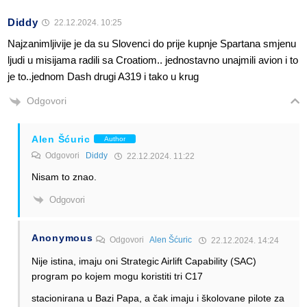
Diddy
22.12.2024. 10:25
Najzanimljivije je da su Slovenci do prije kupnje Spartana smjenu
ljudi u misijama radili sa Croatiom.. jednostavno unajmili avion i to
je to..jednom Dash drugi A319 i tako u krug
Odgovori
Alen Šćuric
Author
Odgovori
Diddy
22.12.2024. 11:22
Nisam to znao.
Odgovori
Anonymous
Odgovori
Alen Šćuric
22.12.2024. 14:24
Nije istina, imaju oni Strategic Airlift Capability (SAC)
program po kojem mogu koristiti tri C17
stacionirana u Bazi Papa, a čak imaju i školovane pilote za