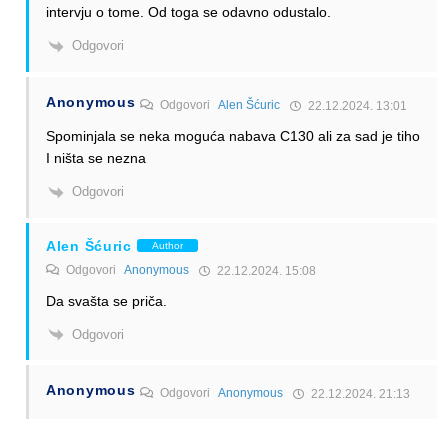
intervju o tome. Od toga se odavno odustalo.
Odgovori
Anonymous
Odgovori
Alen Šćuric
22.12.2024. 13:01
Spominjala se neka moguća nabava C130 ali za sad je tiho
I ništa se nezna
Odgovori
Alen Šćuric
Author
Odgovori
Anonymous
22.12.2024. 15:08
Da svašta se priča.
Odgovori
Anonymous
Odgovori
Anonymous
22.12.2024. 21:13
Ako je potreba za transportnim avionima, zbog čega se
odustalo od AN 32 ubrzo nakon remonta?