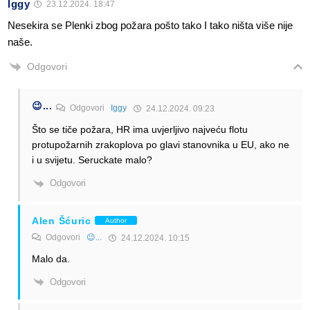
Iggy
23.12.2024. 18:47
Nesekira se Plenki zbog požara pošto tako I tako ništa više nije
naše.
Odgovori
😉...
Odgovori
Iggy
24.12.2024. 09:23
Što se tiče požara, HR ima uvjerljivo najveću flotu
protupožarnih zrakoplova po glavi stanovnika u EU, ako ne
i u svijetu. Seruckate malo?
Odgovori
Alen Šćuric
Author
Odgovori
😉...
24.12.2024. 10:15
Malo da.
Odgovori