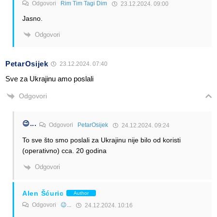
Odgovori
Rim Tim Tagi Dim
23.12.2024. 09:00
Jasno.
Odgovori
PetarOsijek
23.12.2024. 07:40
Sve za Ukrajinu amo poslali
Odgovori
😉...
Odgovori
PetarOsijek
24.12.2024. 09:24
To sve što smo poslali za Ukrajinu nije bilo od koristi
(operativno) cca. 20 godina
Odgovori
Alen Šćuric
Author
Odgovori
😉...
24.12.2024. 10:16