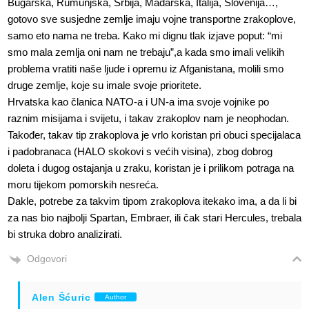
Bugarska, Rumunjska, Srbija, Mađarska, Italija, Slovenija…,
gotovo sve susjedne zemlje imaju vojne transportne zrakoplove,
samo eto nama ne treba. Kako mi dignu tlak izjave poput: “mi
smo mala zemlja oni nam ne trebaju”,a kada smo imali velikih
problema vratiti naše ljude i opremu iz Afganistana, molili smo
druge zemlje, koje su imale svoje prioritete.
Hrvatska kao članica NATO-a i UN-a ima svoje vojnike po
raznim misijama i svijetu, i takav zrakoplov nam je neophodan.
Također, takav tip zrakoplova je vrlo koristan pri obuci specijalaca
i padobranaca (HALO skokovi s većih visina), zbog dobrog
doleta i dugog ostajanja u zraku, koristan je i prilikom potraga na
moru tijekom pomorskih nesreća.
Dakle, potrebe za takvim tipom zrakoplova itekako ima, a da li bi
za nas bio najbolji Spartan, Embraer, ili čak stari Hercules, trebala
bi struka dobro analizirati.
Odgovori
Alen Šćuric
Author