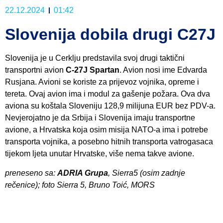
22.12.2024
01:42
Slovenija dobila drugi C27J
Slovenija je u Cerklju predstavila svoj drugi taktični
transportni avion
C-27J Spartan
. Avion nosi ime Edvarda
Rusjana. Avioni se koriste za prijevoz vojnika, opreme i
tereta. Ovaj avion ima i modul za gašenje požara. Ova dva
aviona su koštala Sloveniju 128,9 milijuna EUR bez PDV-a.
Nevjerojatno je da Srbija i Slovenija imaju transportne
avione, a Hrvatska koja osim misija NATO-a ima i potrebe
transporta vojnika, a posebno hitnih transporta vatrogasaca
tijekom ljeta unutar Hrvatske, više nema takve avione.
preneseno sa:
ADRIA Grupa
, Sierra5 (osim zadnje
rečenice); foto Sierra 5, Bruno Toić, MORS