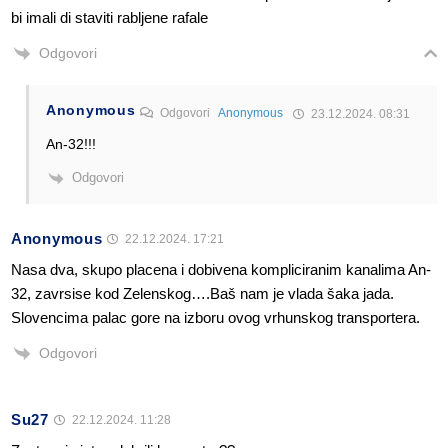
bi imali di staviti rabljene rafale
Odgovori
Anonymous
Odgovori
Anonymous
23.12.2024. 08:31
An-32!!!
Odgovori
Anonymous
22.12.2024. 17:21
Nasa dva, skupo placena i dobivena kompliciranim kanalima An-
32, zavrsise kod Zelenskog….Baš nam je vlada šaka jada.
Slovencima palac gore na izboru ovog vrhunskog transportera.
Odgovori
Su27
22.12.2024. 11:28