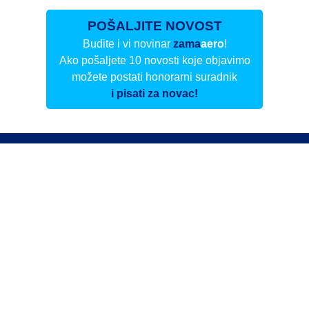
POŠALJITE NOVOST
Budite i vi novinar
zama
aero
!
Ako pošaljete 10 novosti koje objavimo
možete postati honorarni suradnik
i pisati za novac!
Info
Pretplata na dnevne biltene
Update
O nama
Kontakt
Impressum