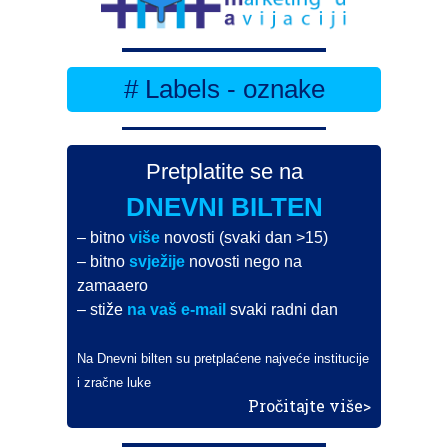
# Labels - oznake
Pretplatite se na
DNEVNI BILTEN
– bitno
više
novosti (svaki dan >15)
– bitno
svježije
novosti nego na
zamaaero
– stiže
na vaš e-mail
svaki radni dan
Na Dnevni bilten su pretplaćene najveće institucije
i zračne luke
Pročitajte više>