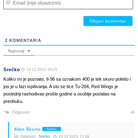
(n
(n
ob
ob
2
KOMENTAR/A
Najnoviji
Srećko
22.12.2023. 09:25
Koliko mi je poznato, Il-96 sa oznakom 400 je tek skoro poletio i
jos je u fazi ispitivanja. A sto se tice Tu-204, Red Wings je
poslednji rashodivao prošle godine a osoblje poslalao na
preobuku.
Odgovori
Alen Šćuric
Author
Odgovori
Srećko
22.12.2023. 11:08