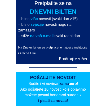
Pretplatite se na
DNEVNI BILTEN
– bitno
više
novosti (svaki dan >15)
– bitno
svježije
novosti nego na
zamaaero
– stiže
na vaš e-mail
svaki radni dan
Na Dnevni bilten su pretplaćene najveće institucije
i zračne luke
Pročitajte više>
POŠALJITE NOVOST
Budite i vi novinar
zama
aero
!
Ako pošaljete 10 novosti koje objavimo
možete postati honorarni suradnik
i pisati za novac!