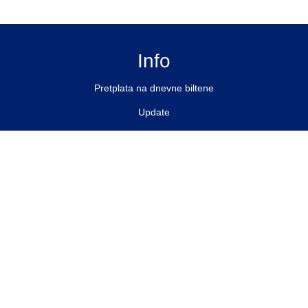
Info
Pretplata na dnevne biltene
Update
O nama
Kontakt
Impressum
Privacy Policy
Pratite nas
Facebook