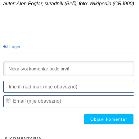
autor: Alen Foglar, suradnik (Beč), foto: Wikipedia (CRJ900)
Login
I
ili
n
Em
(n
(n
ob
ob
0
KOMENTAR/A