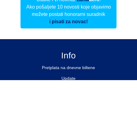
Ako pošaljete 10 novosti koje objavimo
možete postati honorarni suradnik
i pisati za novac!
Info
Pretplata na dnevne biltene
Update
O nama
Kontakt
Impressum
Privacy Policy