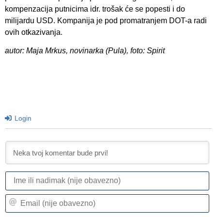
kompenzacija putnicima idr. trošak će se popesti i do
milijardu USD. Kompanija je pod promatranjem DOT-a radi
ovih otkazivanja.
autor: Maja Mrkus, novinarka (Pula), foto: Spirit
Login
I
ili
n
Em
(n
(n
ob
ob