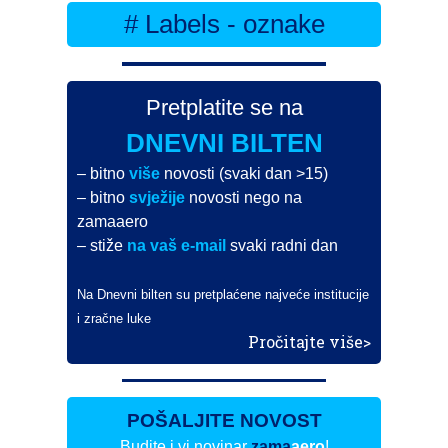
# Labels - oznake
Pretplatite se na
DNEVNI BILTEN
– bitno
više
novosti (svaki dan >15)
– bitno
svježije
novosti nego na
zamaaero
– stiže
na vaš e-mail
svaki radni dan
Na Dnevni bilten su pretplaćene najveće institucije
i zračne luke
Pročitajte više>
POŠALJITE NOVOST
Budite i vi novinar
zama
aero
!