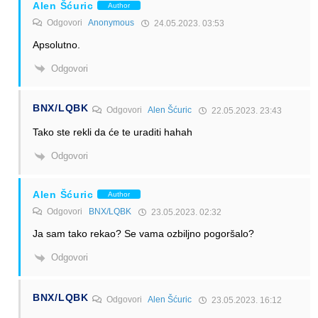
Alen Šćuric
Author
Odgovori
Anonymous
24.05.2023. 03:53
Apsolutno.
Odgovori
BNX/LQBK
Odgovori
Alen Šćuric
22.05.2023. 23:43
Tako ste rekli da će te uraditi hahah
Odgovori
Alen Šćuric
Author
Odgovori
BNX/LQBK
23.05.2023. 02:32
Ja sam tako rekao? Se vama ozbiljno pogoršalo?
Odgovori
BNX/LQBK
Odgovori
Alen Šćuric
23.05.2023. 16:12