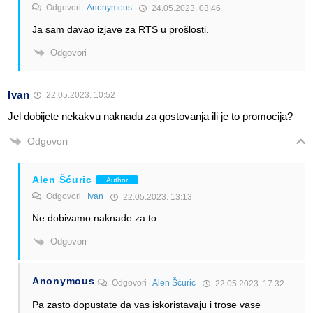
Odgovori
Anonymous
24.05.2023. 03:46
Ja sam davao izjave za RTS u prošlosti.
Odgovori
Ivan
22.05.2023. 10:52
Jel dobijete nekakvu naknadu za gostovanja ili je to promocija?
Odgovori
Alen Šćuric
Author
Odgovori
Ivan
22.05.2023. 13:13
Ne dobivamo naknade za to.
Odgovori
Anonymous
Odgovori
Alen Šćuric
22.05.2023. 17:32
Pa zasto dopustate da vas iskoristavaju i trose vase