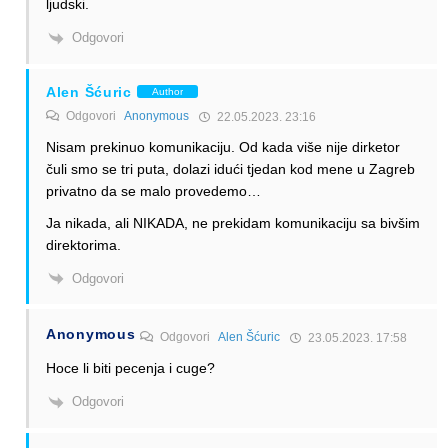
ljudski.
Odgovori
Alen Šćuric
Author
Odgovori
Anonymous
22.05.2023. 23:16
Nisam prekinuo komunikaciju. Od kada više nije dirketor
čuli smo se tri puta, dolazi idući tjedan kod mene u Zagreb
privatno da se malo provedemo…
Ja nikada, ali NIKADA, ne prekidam komunikaciju sa bivšim
direktorima.
Odgovori
Anonymous
Odgovori
Alen Šćuric
23.05.2023. 17:58
Hoce li biti pecenja i cuge?
Odgovori