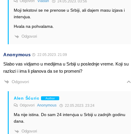
Odgovori
Vladan
24.05.2023. 03:56
Moji tekstovi se ne prenose u Srbiji, ali dajem masu izjava i
intervjua.
Hvala na pohvalama.
Odgovori
Anonymous
22.05.2023. 21:09
Slabo vas vidjamo u medijima u Srbiji u poslednje vreme. Koji su
razlozi i ima li planova da se to promeni?
Odgovori
Alen Šćuric
Author
Odgovori
Anonymous
22.05.2023. 23:24
Ma nije istina. Do sam 24 intervjua u Srbiji u zadnjih godinu
dana.
Odgovori