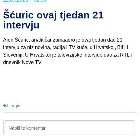
Šćuric ovaj tjedan 21
intervju
Alen Šćuric, analitičar zamaaero je ovaj tjedan dao 21
intervju za niz novina, radija i TV kuće, u Hrvatskoj, BiH i
Sloveniji. U Hrvatskoj je televizijske intervjue dao za RTL i
dnevnik Nove TV.
Login