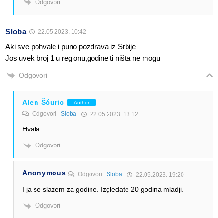
Odgovori
Sloba
22.05.2023. 10:42
Aki sve pohvale i puno pozdrava iz Srbije
Jos uvek broj 1 u regionu,godine ti ništa ne mogu
Odgovori
Alen Šćuric
Author
Odgovori
Sloba
22.05.2023. 13:12
Hvala.
Odgovori
Anonymous
Odgovori
Sloba
22.05.2023. 19:20
I ja se slazem za godine. Izgledate 20 godina mladji.
Odgovori