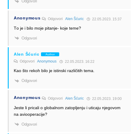
Odgovori
Anonymous
Odgovori
Alen Šćuric
22.05.2023. 15:37
Тo je i bilo moje pitanje- koje teme?
Odgovori
Alen Šćuric
Author
Odgovori
Anonymous
22.05.2023. 16:22
Kao što rekoh bilo je istinski različitih tema.
Odgovori
Anonymous
Odgovori
Alen Šćuric
22.05.2023. 19:00
Jeste li pricali o globalnom zatopljenju i uticaju njegovom
na aviooperacije?
Odgovori