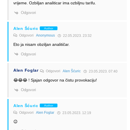
vrijeme. Ozbiljan analiticar ima ozbiljnu tarifu.
Odgovori
Alen Šćuric
Author
Odgovori
Anonymous
22.05.2023. 23:32
Eto ja nisam obziljan analitičar.
Odgovori
Alen Foglar
Odgovori
Alen Šćuric
23.05.2023. 07:40
😂😂😂 ! Sjajan odgovor na čistu provokaciju!
Odgovori
Alen Šćuric
Author
Odgovori
Alen Foglar
23.05.2023. 12:19
😉