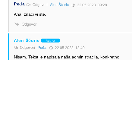
Peđa
Odgovori
Alen Šćuric
22.05.2023. 09:28
Aha, znači vi ste.
Odgovori
Alen Šćuric
Author
Odgovori
Peđa
22.05.2023. 13:40
Nisam. Tekst je napisala naša administracija, konkretno
Suzana Proroković.
Odgovori
Anonymous
Odgovori
Alen Šćuric
22.05.2023. 19:02
Suzana je nas novi junak i omiljeni autor na zamaaero.
Kratki i jasni tekstovi, do 40 rijeci (ukljucujuci veznike i
prijedloge).
Odgovori