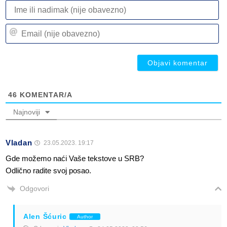
I
ili
n
Em
(n
(n
ob
ob
46
KOMENTAR/A
Najnoviji
Vladan
23.05.2023. 19:17
Gde možemo naći Vaše tekstove u SRB?
Odlično radite svoj posao.
Odgovori
Alen Šćuric
Author