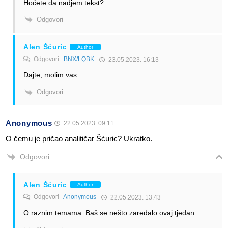
Hoćete da nadjem tekst?
Odgovori
Alen Šćuric
Author
Odgovori
BNX/LQBK
23.05.2023. 16:13
Dajte, molim vas.
Odgovori
Anonymous
22.05.2023. 09:11
O čemu je pričao analitičar Šćuric? Ukratko.
Odgovori
Alen Šćuric
Author
Odgovori
Anonymous
22.05.2023. 13:43
O raznim temama. Baš se nešto zaredalo ovaj tjedan.