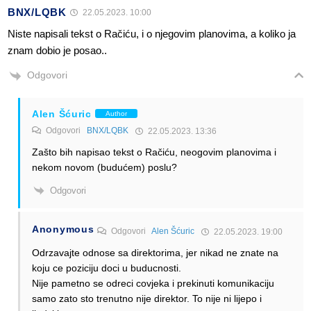
BNX/LQBK
22.05.2023. 10:00
Niste napisali tekst o Račiću, i o njegovim planovima, a koliko ja
znam dobio je posao..
Odgovori
Alen Šćuric
Author
Odgovori
BNX/LQBK
22.05.2023. 13:36
Zašto bih napisao tekst o Račiću, neogovim planovima i
nekom novom (budućem) poslu?
Odgovori
Anonymous
Odgovori
Alen Šćuric
22.05.2023. 19:00
Odrzavajte odnose sa direktorima, jer nikad ne znate na
koju ce poziciju doci u buducnosti.
Nije pametno se odreci covjeka i prekinuti komunikaciju
samo zato sto trenutno nije direktor. To nije ni lijepo i