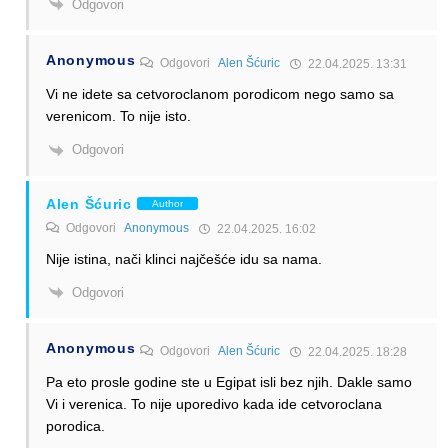
Odgovori
Anonymous
Odgovori
Alen Šćuric
22.04.2025. 13:31
Vi ne idete sa cetvoroclanom porodicom nego samo sa
verenicom. To nije isto.
Odgovori
Alen Šćuric
Author
Odgovori
Anonymous
22.04.2025. 16:02
Nije istina, nači klinci najčešće idu sa nama.
Odgovori
Anonymous
Odgovori
Alen Šćuric
22.04.2025. 18:28
Pa eto prosle godine ste u Egipat isli bez njih. Dakle samo
Vi i verenica. To nije uporedivo kada ide cetvoroclana
porodica.