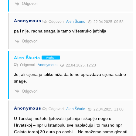
Odgovori
Anonymous
Odgovori
Alen Šćuric
22.04.2025. 09:58
pa i nije. radna snaga je tamo višestruko jeftinija
Odgovori
Alen Šćuric
Author
Odgovori
Anonymous
22.04.2025. 12:23
Je, ali cijena je toliko niža da to ne opravdava cijena radne
snage.
Odgovori
Anonymous
Odgovori
Alen Šćuric
22.04.2025. 11:00
U Turskoj možete ljetovati i jeftinije i skuplje nego u
Hrvatskoj – npr u Istanbulu sve naplaćuju i to masno npr
Galata toranj 30 eura po osobi… Ne možemo samo gledati