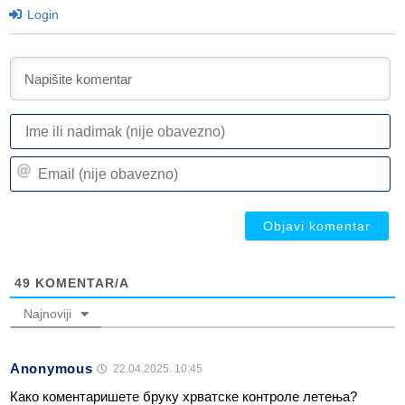
Login
I
ili
n
Em
(n
(n
ob
ob
49
KOMENTAR/A
Najnoviji
Anonymous
22.04.2025. 10:45
Како коментаришете бруку хрватске контроле летења?