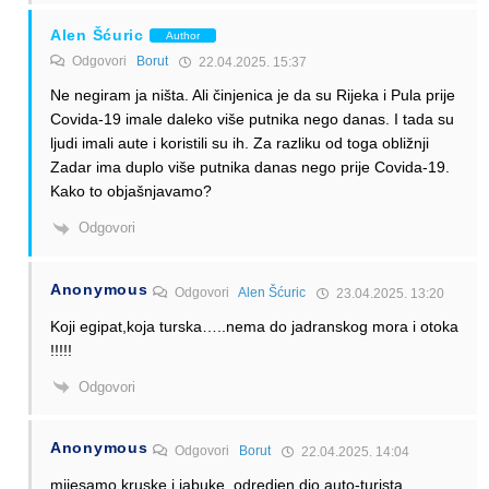
Alen Šćuric
Author
Odgovori
Borut
22.04.2025. 15:37
Ne negiram ja ništa. Ali činjenica je da su Rijeka i Pula prije
Covida-19 imale daleko više putnika nego danas. I tada su
ljudi imali aute i koristili su ih. Za razliku od toga obližnji
Zadar ima duplo više putnika danas nego prije Covida-19.
Kako to objašnjavamo?
Odgovori
Anonymous
Odgovori
Alen Šćuric
23.04.2025. 13:20
Koji egipat,koja turska…..nema do jadranskog mora i otoka
!!!!!
Odgovori
Anonymous
Odgovori
Borut
22.04.2025. 14:04
mijesamo kruske i jabuke. odredjen dio auto-turista