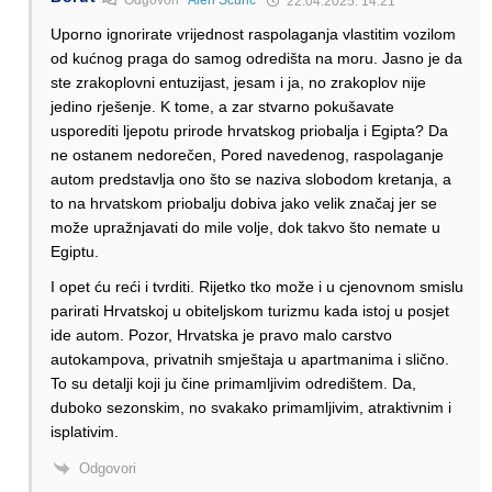
22.04.2025. 14:21
Uporno ignorirate vrijednost raspolaganja vlastitim vozilom
od kućnog praga do samog odredišta na moru. Jasno je da
ste zrakoplovni entuzijast, jesam i ja, no zrakoplov nije
jedino rješenje. K tome, a zar stvarno pokušavate
usporediti ljepotu prirode hrvatskog priobalja i Egipta? Da
ne ostanem nedorečen, Pored navedenog, raspolaganje
autom predstavlja ono što se naziva slobodom kretanja, a
to na hrvatskom priobalju dobiva jako velik značaj jer se
može upražnjavati do mile volje, dok takvo što nemate u
Egiptu.
I opet ću reći i tvrditi. Rijetko tko može i u cjenovnom smislu
parirati Hrvatskoj u obiteljskom turizmu kada istoj u posjet
ide autom. Pozor, Hrvatska je pravo malo carstvo
autokampova, privatnih smještaja u apartmanima i slično.
To su detalji koji ju čine primamljivim odredištem. Da,
duboko sezonskim, no svakako primamljivim, atraktivnim i
isplativim.
Odgovori