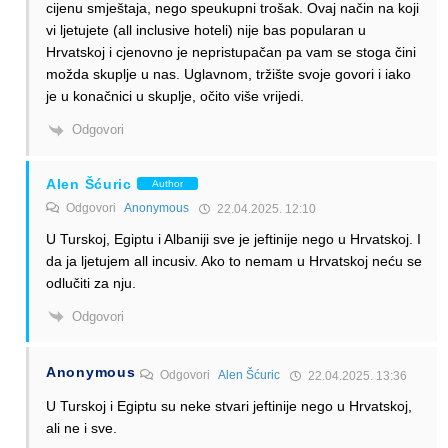
cijenu smještaja, nego speukupni trošak. Ovaj način na koji
vi ljetujete (all inclusive hoteli) nije bas popularan u
Hrvatskoj i cjenovno je nepristupačan pa vam se stoga čini
možda skuplje u nas. Uglavnom, tržište svoje govori i iako
je u konačnici u skuplje, očito više vrijedi.
Odgovori
Alen Šćuric
Author
Odgovori
Anonymous
22.04.2025. 12:10
U Turskoj, Egiptu i Albaniji sve je jeftinije nego u Hrvatskoj. I
da ja ljetujem all incusiv. Ako to nemam u Hrvatskoj neću se
odlučiti za nju.
Odgovori
Anonymous
Odgovori
Alen Šćuric
22.04.2025. 13:36
U Turskoj i Egiptu su neke stvari jeftinije nego u Hrvatskoj,
ali ne i sve.