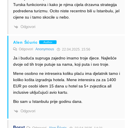
Turska funkcionira i kako je njima cijela drzavna strategija
podredena turizmu. Ocito niste recentno bili u Istanbulu, jel
cijene su i tamo skocile u nebo.
Odgovori
Alen Šćuric
Author
Odgovori
Anonymous
22.04.2025. 15:56
Ja i buduća supruga zajedno imamo troje djece. Najlešće
dvoje od tih troje putuje sa nama, koji puta i svo troje.
Mene osobno ne intreseira koliku plaću ima djelatnik tamo i
koliko košta izgradnja hotela. Mene interesira za za 1400
EUR po osobi idem 15 dana u hotel sa 5+ zvjezdica all
inclusive uključujući avio kartu.
Bio sam u Istanbulu prije godinu dana.
Odgovori
Borut
Odgovori
Alen Šćuric