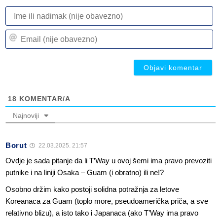
I
ili
n
Em
(n
(n
ob
ob
18
KOMENTAR/A
Najnoviji
Borut
22.03.2025. 21:57
Ovdje je sada pitanje da li T’Way u ovoj šemi ima pravo prevoziti
putnike i na liniji Osaka – Guam (i obratno) ili ne!?
Osobno držim kako postoji solidna potražnja za letove
Koreanaca za Guam (toplo more, pseudoamerička priča, a sve
relativno blizu), a isto tako i Japanaca (ako T’Way ima pravo