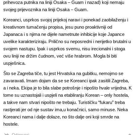
prihevoza putnika na liniji Osaka – Guam i nazad) koji nemaju
svojeg prijevoznika na liniji Osaka – Guam.
Koreanci, usprkos svojoj prijekoj naravi i ponekad zaobilaženju i
kreativnom tumačenju propisa, jesu puno proaktivniji od
Japanaca i s njima ne dijele nametnute inhibicije koje Japance
uvelike karakteriziraju. Prilično su neposredni i nerijetko brutalni u
svojem nastupu. Ipak i usprkos svemu, nisu irecionalni i stoga
ovu liniji ne držim čudnom, već više hrabrom. Mogla bi biti
uspješnica.
Što se Zagreba tiče, tu jest Hrvatska na gubitku, nemojmo se
zavaravati. Imam dojam da se se Koreanci ipak zasitili Zagreba,
a i neka. Ekipa je to bila slabe potrošnje i nipošto hvale vrijedna. K
tome su uznastojali i uspjeli na etabliranju Korean – only hostela,
a takve nam stvari nipošto ne trebaju. Turističku “fukaru” treba
rastjerati jer od nje sustav ima,u konačnici, samo minuse. Neka
Koreanci nama i dalje dolaze, no što dalje oni koji smrde na
hostele.
Odgovori