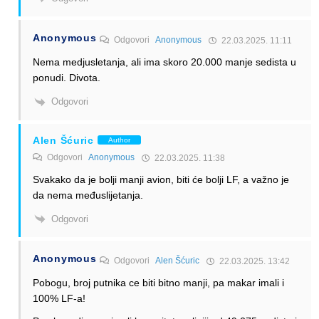
Anonymous
Odgovori
Anonymous
22.03.2025. 11:11
Nema medjusletanja, ali ima skoro 20.000 manje sedista u
ponudi. Divota.
Odgovori
Alen Šćuric
Author
Odgovori
Anonymous
22.03.2025. 11:38
Svakako da je bolji manji avion, biti će bolji LF, a važno je
da nema međuslijetanja.
Odgovori
Anonymous
Odgovori
Alen Šćuric
22.03.2025. 13:42
Pobogu, broj putnika ce biti bitno manji, pa makar imali i
100% LF-a!