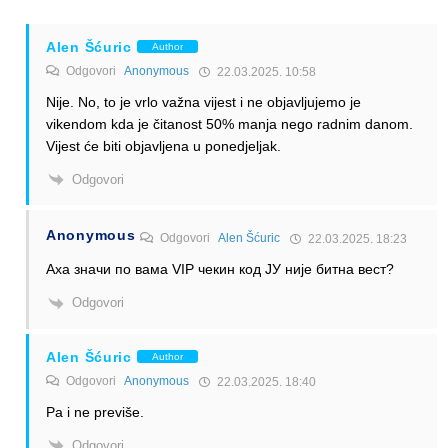
Alen Šćuric
Author
Odgovori
Anonymous
22.03.2025. 10:58
Nije. No, to je vrlo važna vijest i ne objavljujemo je
vikendom kda je čitanost 50% manja nego radnim danom.
Vijest će biti objavljena u ponedjeljak.
Odgovori
Anonymous
Odgovori
Alen Šćuric
22.03.2025. 18:23
Аха значи по вама VIP чекин код ЈУ није битна вест?
Odgovori
Alen Šćuric
Author
Odgovori
Anonymous
22.03.2025. 18:40
Pa i ne previše.
Odgovori