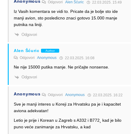
Anonymous
Odgovori
Alen Šćuric
22.03.2025. 15:49
Iz Vasih komentara se vidi to. Pricate da je bolje sto ide
manji avion, sto posledicno znaci gotovo 15.000 manje
putnika na liniji.
Odgovori
Alen Šćuric
Author
Odgovori
Anonymous
22.03.2025. 16:08
Ne nije 15000 putika manje. Ne pričajte nonsense.
Odgovori
Anonymous
Odgovori
Anonymous
22.03.2025. 16:22
Sve je manji interes u Koreji za Hrvatsku pa je i kapacitet
aviona adekvatan!
Letio je prije i Korean u Zagreb s A332 i B772¸ kad je bilo
puno veće zanimanje za Hrvatsku, a kad