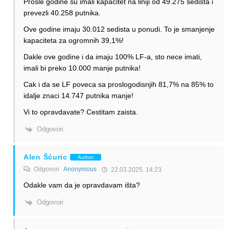
Prosle godine su imali kapacitet na liniji od 49.275 sedista i
prevezli 40.258 putnika.
Ove godine imaju 30.012 sedista u ponudi. To je smanjenje
kapaciteta za ogromnih 39,1%!
Dakle ove godine i da imaju 100% LF-a, sto nece imati,
imali bi preko 10.000 manje putnika!
Cak i da se LF poveca sa proslogodisnjih 81,7% na 85% to
idalje znaci 14.747 putnika manje!
Vi to opravdavate? Cestitam zaista.
Odgovori
Alen Šćuric
Author
Odgovori
Anonymous
22.03.2025. 14:23
Odakle vam da je opravdavam išta?
Odgovori