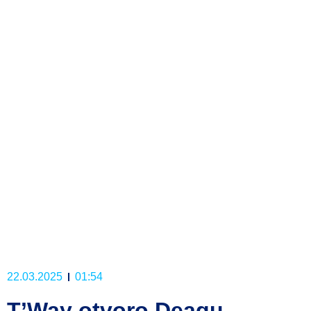
22.03.2025
01:54
T’Way otvoro Deagu-