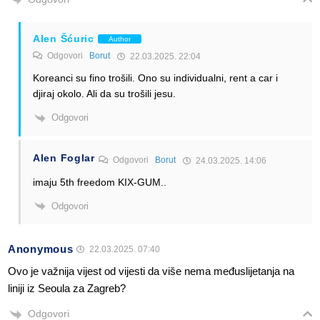
Alen Šćuric
Author
Odgovori
Borut
22.03.2025. 22:04
Koreanci su fino trošili. Ono su individualni, rent a car i
djiraj okolo. Ali da su trošili jesu.
Odgovori
Alen Foglar
Odgovori
Borut
24.03.2025. 14:06
imaju 5th freedom KIX-GUM..
Odgovori
Anonymous
22.03.2025. 07:40
Ovo je važnija vijest od vijesti da više nema međuslijetanja na
liniji iz Seoula za Zagreb?
Odgovori