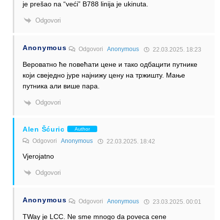
je prešao na “veći” B788 linija je ukinuta.
Odgovori
Anonymous
Odgovori
Anonymous
22.03.2025. 18:23
Вероватно ће повећати цене и тако одбацити путнике
који свеједно јуре најнижу цену на тржишту. Мање
путника али више пара.
Odgovori
Alen Šćuric
Author
Odgovori
Anonymous
22.03.2025. 18:42
Vjerojatno
Odgovori
Anonymous
Odgovori
Anonymous
23.03.2025. 00:01
TWay je LCC. Ne sme mnogo da poveca cene