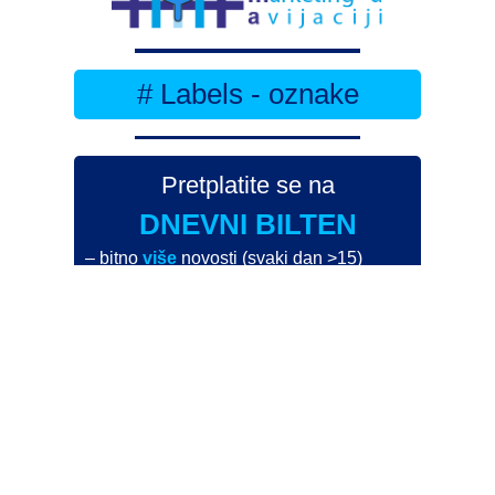
# Labels - oznake
Pretplatite se na
DNEVNI BILTEN
– bitno
više
novosti (svaki dan >15)
– bitno
svježije
novosti nego na
zamaaero
– stiže
na vaš e-mail
svaki radni dan
Na Dnevni bilten su pretplaćene najveće institucije
i zračne luke
Pročitajte više>