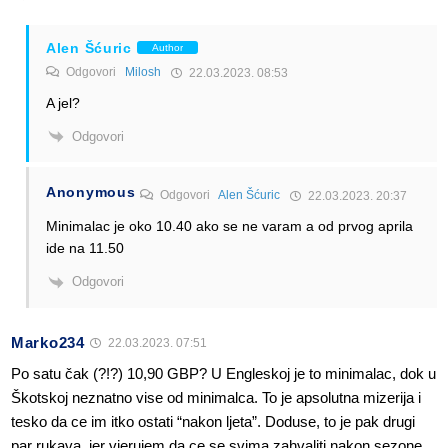
Alen Šćuric
Author
Odgovori
Milosh
22.03.2023. 08:53
A jel?
Odgovori
Anonymous
Odgovori
Alen Šćuric
22.03.2023. 20:37
Minimalac je oko 10.40 ako se ne varam a od prvog aprila
ide na 11.50
Odgovori
Marko234
22.03.2023. 07:51
Po satu čak (?!?) 10,90 GBP? U Engleskoj je to minimalac, dok u
Škotskoj neznatno vise od minimalca. To je apsolutna mizerija i
tesko da ce im itko ostati “nakon ljeta”. Doduse, to je pak drugi
par rukava, jer vjerujem da ce se svima zahvaliti nakon sezone…