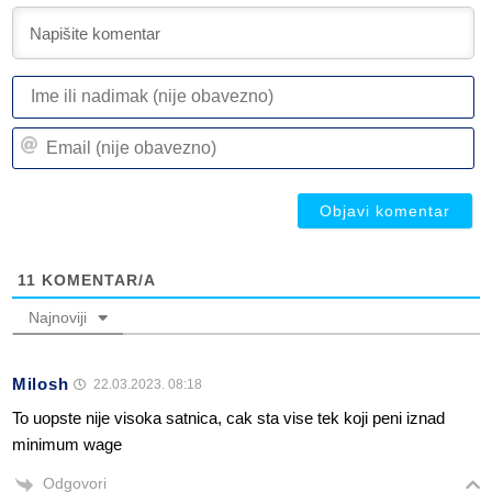
I
ili
n
Em
(n
(n
ob
ob
11
KOMENTAR/A
Najnoviji
Milosh
22.03.2023. 08:18
To uopste nije visoka satnica, cak sta vise tek koji peni iznad
minimum wage
Odgovori