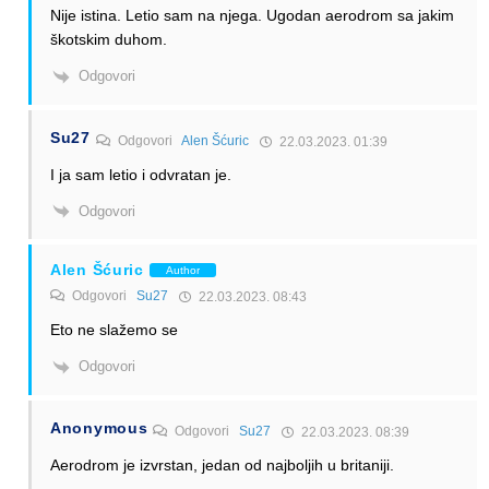
Nije istina. Letio sam na njega. Ugodan aerodrom sa jakim
škotskim duhom.
Odgovori
Su27
Odgovori
Alen Šćuric
22.03.2023. 01:39
I ja sam letio i odvratan je.
Odgovori
Alen Šćuric
Author
Odgovori
Su27
22.03.2023. 08:43
Eto ne slažemo se
Odgovori
Anonymous
Odgovori
Su27
22.03.2023. 08:39
Aerodrom je izvrstan, jedan od najboljih u britaniji.