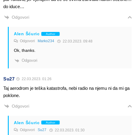
do iduce…
Odgovori
Alen Šćuric
Author
Odgovori
Marko234
22.03.2023. 09:48
Ok, thanks.
Odgovori
Su27
22.03.2023. 01:26
Taj aerodrom je teška katastrofa, nebi radio na njemu ni da mi ga
poklone.
Odgovori
Alen Šćuric
Author
Odgovori
Su27
22.03.2023. 01:30