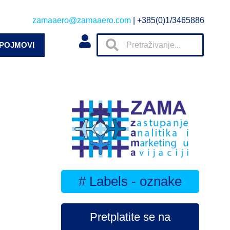
zamaaero@zamaaero.com
| +385(0)1/3465886
 POJMOVI
# Labels - oznake
Pretplatite se na