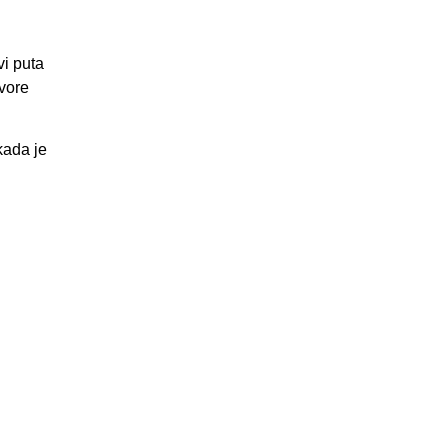
i puta
ovore
kada je