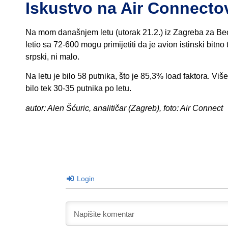
Iskustvo na Air Connect
Na mom današnjem letu (utorak 21.2.) iz Zagreba za Be
letio sa 72-600 mogu primijetiti da je avion istinski bitno
srpski, ni malo.
Na letu je bilo 58 putnika, što je 85,3% load faktora. V
bilo tek 30-35 putnika po letu.
autor: Alen Šćuric, analitičar (Zagreb), foto: Air Connect
Login