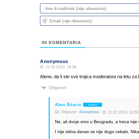
40
KOMENTAR/A
Anonymous
22.02.2023. 18:38
Alene, da li ste sve trojica moderatora na letu z
Odgovori
Alen Šćuric
Author
Odgovori
Anonymous
22.02.2023. 18:50
Ne, ali dvoje smo u Beogradu, a treca nije
I nije istina danas se nije dugo cekalo. N