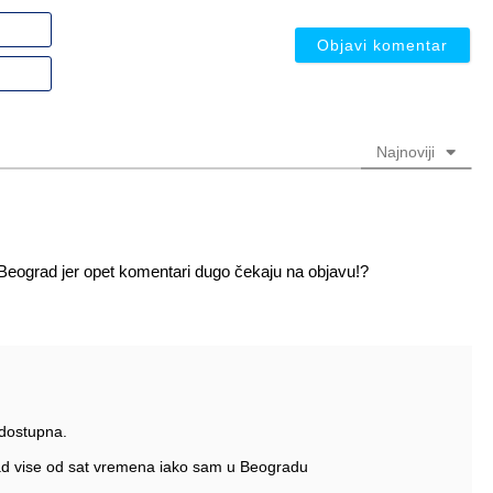
Ime
ili
nadimak
Email
(nije
(nije
obavezno)
obavezno)
Najnoviji
a Beograd jer opet komentari dugo čekaju na objavu!?
 dostupna.
ikad vise od sat vremena iako sam u Beogradu