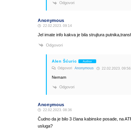
Odgovori
Anonymous
22.02.2023. 09:14
Jel imate info kakva je bila strujtura putnika,t
Odgovori
Alen Šćuric
Author
Odgovori
Anonymous
22.02.2023. 09:56
Nemam
Odgovori
Anonymous
22.02.2023. 08:36
Čudno da je bilo 3 člana kabinske posade, na ATR
usluga?