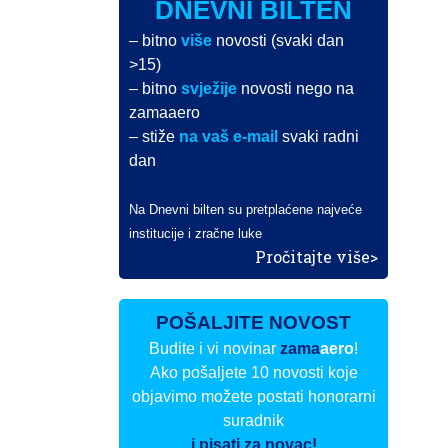
DNEVNI BILTEN
– bitno
više
novosti (svaki dan
>15)
– bitno
svježije
novosti nego na
zamaaero
– stiže
na vaš e-mail
svaki radni
dan
Na Dnevni bilten su pretplaćene najveće
institucije i zračne luke
Pročitajte više>
POŠALJITE NOVOST
Budite i vi novinar
zama
aero
!
Ako pošaljete 10 novosti koje
objavimo možete postati honorarni
suradnik
i pisati za novac!