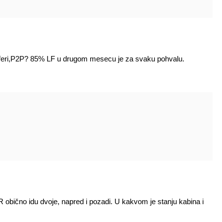
ransferi,P2P? 85% LF u drugom mesecu je za svaku pohvalu.
 obično idu dvoje, napred i pozadi. U kakvom je stanju kabina i