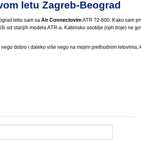
ovom letu Zagreb-Beograd
ograd letio sam sa
Air Connectovim
ATR 72-600. Kako sam prv
 tiši od starijih modela ATR-a. Kabinsko osoblje (njih troje) ne g
iše nego dobro i daleko više nego na mojim prethodnim letovima, 