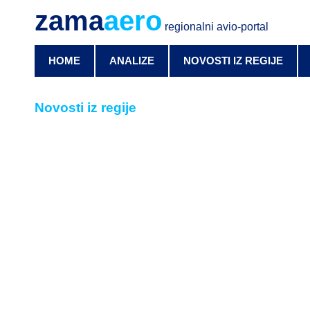
zama
aero
regionalni avio-portal
HOME
ANALIZE
NOVOSTI IZ REGIJE
Novosti iz regije