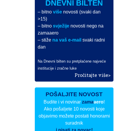
DNEVNI BILTEN
– bitno
više
novosti (svaki dan
>15)
– bitno
svježije
novosti nego na
zamaaero
– stiže
na vaš e-mail
svaki radni
dan
Na Dnevni bilten su pretplaćene najveće
institucije i zračne luke
Pročitajte više>
POŠALJITE NOVOST
Budite i vi novinar
zama
aero
!
Ako pošaljete 10 novosti koje
objavimo možete postati honorarni
suradnik
i pisati za novac!