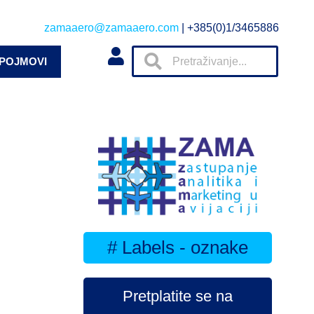
zamaaero@zamaaero.com
| +385(0)1/3465886
 POJMOVI
# Labels - oznake
Pretplatite se na