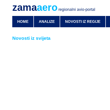
zama
aero
regionalni avio-portal
HOME
ANALIZE
NOVOSTI IZ REGIJE
Novosti iz svijeta