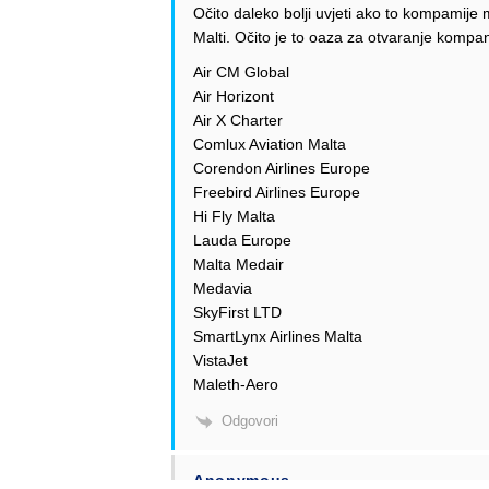
Očito daleko bolji uvjeti ako to kompamij
Malti. Očito je to oaza za otvaranje kompanij
Air CM Global
Air Horizont
Air X Charter
Comlux Aviation Malta
Corendon Airlines Europe
Freebird Airlines Europe
Hi Fly Malta
Lauda Europe
Malta Medair
Medavia
SkyFirst LTD
SmartLynx Airlines Malta
VistaJet
Maleth-Aero
Odgovori
Anonymous